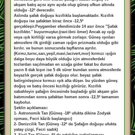
s
a
akşam batış açısı aynı açıda olup güneş ufkun altında
j
olduğu -12º derecedir.
Aslında şafak doğuşu kızıllıkla başlamaktadır. Kızıllık
doğuşu ise şafaktan biraz önce -12,5º
gerçekleşir.Peygamber efendimizde 14 asır önce "Şafak
kızıllıktır." buyurmuştur.(ravi:ibni ömer) Ancak ay ışığı
veya ışık kirliliği varsa görmek zorlaşır. Güneş ışınları
atmosfere ilk girdiği zaman ışığın prizmada olduğu gibi
kırılır. ve bunun sonucunda tayflarına ayrılır.
(Kırmz,turnc,sarı,yeşil,mavi,lacivert,mor) kırmızı ışığın
dalga boyu daya büyük olduğu için atmosferdeki
tozlardan saçılmadan en uzağa gider fakat bu durum
yazın 8 dak kışın ise 5 dk sürer bundan sonra atmosferde
beyazlık gerçek şafak doğuşu olur. beyaz şafak
belirginleşince kırmızı ışık alta düşer. bu yüzden güneş
doğuş ve batış öncesi kızıllığı görürüz. Kızıllık
sabahleyin şafağın öncesinde başladığı gibi akşam gün
batımından sonra şafaktan hemen sonra -12,5º tamamen
kaybolur.
Şeklin açıklaması:
1- Astronomik Tan (Güneş -18º ufukta dikine Zodyak
ışıması, Fecri kâzib başlangıcı)
2- Denizcilik Tan (Güneş -12º de Şafağın doğuşu ufukta
yatay çizgi, Fecri sadık)
3- Sivil Tan (Güneş -6º de ortalığın aydınlanması,