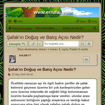
www.errufai.com
SSS
Kayıt
Giriş
A
Forum ana sayfa
SİTE HAKKINDA GENEL.
SORULAR VE CEVAPLAR
r
Şafak'ın Doğuş ve Batış Açısı Nedir?
a
Ara
Gelişmiş
Cevapla
Önce okunmamış mesaj
• 1 mesaj •
1
. sayfa (Toplam
1
sayfa)
EHLİBEYT
Şafak'ın Doğuş ve Batış Açısı Nedir?
O
05 May 2020 09:40
k
u
n
Özellikle ramazan ayı ile ilgili hadisi şerifler de şafak
m
kelimesi geçmesi üzerine bir çok kardeşimizden gelen
a
m
soru üzerine internette de sağlıklı bilgi bulunmaması
ı
üzerine burada paylaşmaya karar verdim. uluslar arası
ş
m
astronomi birliğinin yaptığı araştırma ve vardığı kabul
e
sonucuna göre ilmi olarak şafağın sabah doğuş ve