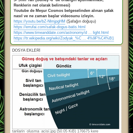
Renklerin net olarak belirmesi)
Youtube de Meşur Cosmos belgeselinden alınan şafak
nasıl ve ne zaman başlar videosunu izleyin.
https://youtu.be/bZ-NlmjpgHM
(Şafağın doğuşu)
https://errufai.com/safak-dogus-batis.html
https://www.timeanddate.com/astronomy/d ... light.html
https://tr.wikipedia.org/wiki/Zodyak_%C ... 4%9F%C4%B1
DOSYA EKLERI
tanlarin_olusma_acisi.jpg (50.05 KiB) 176675 kere