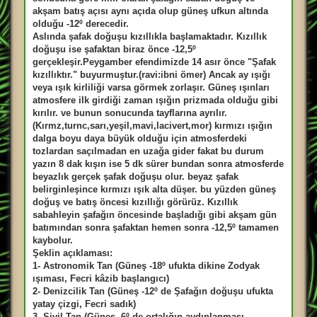
s
a
akşam batış açısı aynı açıda olup güneş ufkun altında
j
olduğu -12º derecedir.
Aslında şafak doğuşu kızıllıkla başlamaktadır. Kızıllık
doğuşu ise şafaktan biraz önce -12,5º
gerçekleşir.Peygamber efendimizde 14 asır önce "Şafak
kızıllıktır." buyurmuştur.(ravi:ibni ömer) Ancak ay ışığı
veya ışık kirliliği varsa görmek zorlaşır. Güneş ışınları
atmosfere ilk girdiği zaman ışığın prizmada olduğu gibi
kırılır. ve bunun sonucunda tayflarına ayrılır.
(Kırmz,turnc,sarı,yeşil,mavi,lacivert,mor) kırmızı ışığın
dalga boyu daya büyük olduğu için atmosferdeki
tozlardan saçılmadan en uzağa gider fakat bu durum
yazın 8 dak kışın ise 5 dk sürer bundan sonra atmosferde
beyazlık gerçek şafak doğuşu olur. beyaz şafak
belirginleşince kırmızı ışık alta düşer. bu yüzden güneş
doğuş ve batış öncesi kızıllığı görürüz. Kızıllık
sabahleyin şafağın öncesinde başladığı gibi akşam gün
batımından sonra şafaktan hemen sonra -12,5º tamamen
kaybolur.
Şeklin açıklaması:
1- Astronomik Tan (Güneş -18º ufukta dikine Zodyak
ışıması, Fecri kâzib başlangıcı)
2- Denizcilik Tan (Güneş -12º de Şafağın doğuşu ufukta
yatay çizgi, Fecri sadık)
3- Sivil Tan (Güneş -6º de ortalığın aydınlanması,