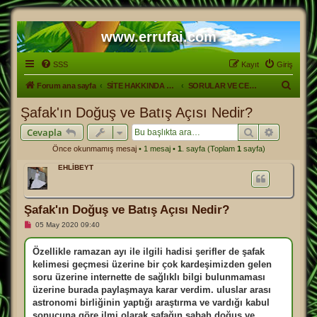
www.errufai.com
SSS
Kayıt
Giriş
A
Forum ana sayfa
SİTE HAKKINDA GENEL.
SORULAR VE CEVAPLAR
r
Şafak'ın Doğuş ve Batış Açısı Nedir?
a
Ara
Gelişmiş
Cevapla
Önce okunmamış mesaj
• 1 mesaj •
1
. sayfa (Toplam
1
sayfa)
EHLİBEYT
Şafak'ın Doğuş ve Batış Açısı Nedir?
O
05 May 2020 09:40
k
u
n
Özellikle ramazan ayı ile ilgili hadisi şerifler de şafak
m
kelimesi geçmesi üzerine bir çok kardeşimizden gelen
a
m
soru üzerine internette de sağlıklı bilgi bulunmaması
ı
üzerine burada paylaşmaya karar verdim. uluslar arası
ş
m
astronomi birliğinin yaptığı araştırma ve vardığı kabul
e
sonucuna göre ilmi olarak şafağın sabah doğuş ve