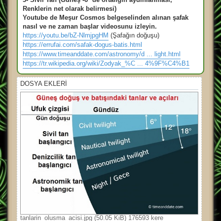
Renklerin net olarak belirmesi)
Youtube de Meşur Cosmos belgeselinden alınan şafak
nasıl ve ne zaman başlar videosunu izleyin.
https://youtu.be/bZ-NlmjpgHM
(Şafağın doğuşu)
https://errufai.com/safak-dogus-batis.html
https://www.timeanddate.com/astronomy/d ... light.html
https://tr.wikipedia.org/wiki/Zodyak_%C ... 4%9F%C4%B1
DOSYA EKLERI
tanlarin_olusma_acisi.jpg (50.05 KiB) 176593 kere