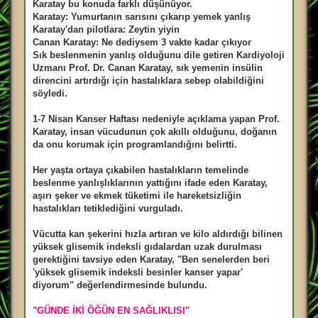
Karatay bu konuda farklı düşünüyor.
ş
m
Karatay: Yumurtanın sarısını çıkarıp yemek yanlış
e
Karatay'dan pilotlara: Zeytin yiyin
s
a
Canan Karatay: Ne dediysem 3 vakte kadar çıkıyor
j
Sık beslenmenin yanlış olduğunu dile getiren Kardiyoloji
Uzmanı Prof. Dr. Canan Karatay, sık yemenin insülin
direncini artırdığı için hastalıklara sebep olabildiğini
söyledi.
1-7 Nisan Kanser Haftası nedeniyle açıklama yapan Prof.
Karatay, insan vücudunun çok akıllı olduğunu, doğanın
da onu korumak için programlandığını belirtti.
Her yaşta ortaya çıkabilen hastalıkların temelinde
beslenme yanlışlıklarının yattığını ifade eden Karatay,
aşırı şeker ve ekmek tüketimi ile hareketsizliğin
hastalıkları tetiklediğini vurguladı.
Vücutta kan şekerini hızla artıran ve kilo aldırdığı bilinen
yüksek glisemik indeksli gıdalardan uzak durulması
gerektiğini tavsiye eden Karatay, "Ben senelerden beri
'yüksek glisemik indeksli besinler kanser yapar'
diyorum" değerlendirmesinde bulundu.
"GÜNDE İKİ ÖĞÜN EN SAĞLIKLISI"