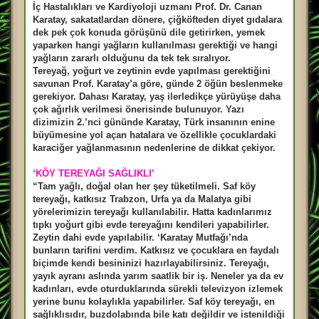
İç Hastalıkları ve Kardiyoloji uzmanı Prof. Dr. Canan
Karatay, sakatatlardan dönere, çiğköfteden diyet gıdalara
dek pek çok konuda görüşünü dile getirirken, yemek
yaparken hangi yağların kullanılması gerektiği ve hangi
yağların zararlı olduğunu da tek tek sıralıyor.
Tereyağ, yoğurt ve zeytinin evde yapılması gerektiğini
savunan Prof. Karatay’a göre, günde 2 öğün beslenmeke
gerekiyor. Dahası Karatay, yaş ilerledikçe yürüyüşe daha
çok ağırlık verilmesi önerisinde bulunuyor. Yazı
dizimizin 2.’nci gününde Karatay, Türk insanının enine
büyümesine yol açan hatalara ve özellikle çocuklardaki
karaciğer yağlanmasının nedenlerine de dikkat çekiyor.
‘KÖY TEREYAĞI SAĞLIKLI’
“Tam yağlı, doğal olan her şey tüketilmeli. Saf köy
tereyağı, katkısız Trabzon, Urfa ya da Malatya gibi
yörelerimizin tereyağı kullanılabilir. Hatta kadınlarımız
tıpkı yoğurt gibi evde tereyağını kendileri yapabilirler.
Zeytin dahi evde yapılabilir. ‘Karatay Mutfağı’nda
bunların tarifini verdim. Katkısız ve çocuklara en faydalı
biçimde kendi besininizi hazırlayabilirsiniz. Tereyağı,
yayık ayranı aslında yarım saatlik bir iş. Neneler ya da ev
kadınları, evde oturduklarında sürekli televizyon izlemek
yerine bunu kolaylıkla yapabilirler. Saf köy tereyağı, en
sağlıklısıdır, buzdolabında bile katı değildir ve istenildiği