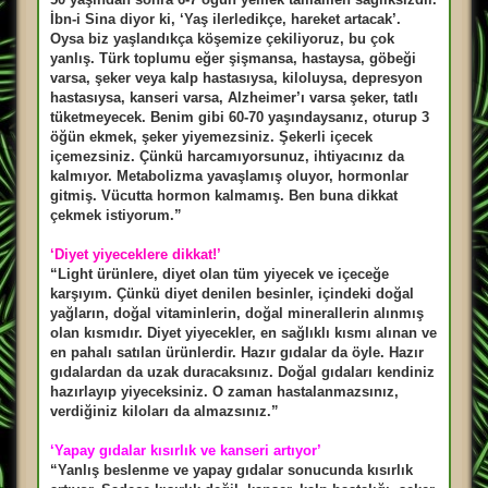
İbn-i Sina diyor ki, ‘Yaş ilerledikçe, hareket artacak’.
Oysa biz yaşlandıkça köşemize çekiliyoruz, bu çok
yanlış. Türk toplumu eğer şişmansa, hastaysa, göbeği
varsa, şeker veya kalp hastasıysa, kiloluysa, depresyon
hastasıysa, kanseri varsa, Alzheimer’ı varsa şeker, tatlı
tüketmeyecek. Benim gibi 60-70 yaşındaysanız, oturup 3
öğün ekmek, şeker yiyemezsiniz. Şekerli içecek
içemezsiniz. Çünkü harcamıyorsunuz, ihtiyacınız da
kalmıyor. Metabolizma yavaşlamış oluyor, hormonlar
gitmiş. Vücutta hormon kalmamış. Ben buna dikkat
çekmek istiyorum.”
‘Diyet yiyeceklere dikkat!’
“Light ürünlere, diyet olan tüm yiyecek ve içeceğe
karşıyım. Çünkü diyet denilen besinler, içindeki doğal
yağların, doğal vitaminlerin, doğal minerallerin alınmış
olan kısmıdır. Diyet yiyecekler, en sağlıklı kısmı alınan ve
en pahalı satılan ürünlerdir. Hazır gıdalar da öyle. Hazır
gıdalardan da uzak duracaksınız. Doğal gıdaları kendiniz
hazırlayıp yiyeceksiniz. O zaman hastalanmazsınız,
verdiğiniz kiloları da almazsınız.”
‘Yapay gıdalar kısırlık ve kanseri artıyor’
“Yanlış beslenme ve yapay gıdalar sonucunda kısırlık