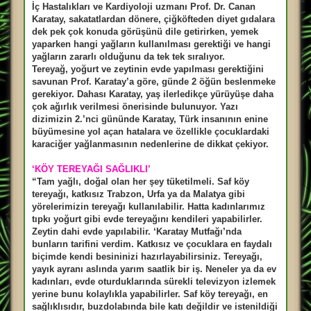
İç Hastalıkları ve Kardiyoloji uzmanı Prof. Dr. Canan
Karatay, sakatatlardan dönere, çiğköfteden diyet gıdalara
dek pek çok konuda görüşünü dile getirirken, yemek
yaparken hangi yağların kullanılması gerektiği ve hangi
yağların zararlı olduğunu da tek tek sıralıyor.
Tereyağ, yoğurt ve zeytinin evde yapılması gerektiğini
savunan Prof. Karatay’a göre, günde 2 öğün beslenmeke
gerekiyor. Dahası Karatay, yaş ilerledikçe yürüyüşe daha
çok ağırlık verilmesi önerisinde bulunuyor. Yazı
dizimizin 2.’nci gününde Karatay, Türk insanının enine
büyümesine yol açan hatalara ve özellikle çocuklardaki
karaciğer yağlanmasının nedenlerine de dikkat çekiyor.
‘KÖY TEREYAĞI SAĞLIKLI’
“Tam yağlı, doğal olan her şey tüketilmeli. Saf köy
tereyağı, katkısız Trabzon, Urfa ya da Malatya gibi
yörelerimizin tereyağı kullanılabilir. Hatta kadınlarımız
tıpkı yoğurt gibi evde tereyağını kendileri yapabilirler.
Zeytin dahi evde yapılabilir. ‘Karatay Mutfağı’nda
bunların tarifini verdim. Katkısız ve çocuklara en faydalı
biçimde kendi besininizi hazırlayabilirsiniz. Tereyağı,
yayık ayranı aslında yarım saatlik bir iş. Neneler ya da ev
kadınları, evde oturduklarında sürekli televizyon izlemek
yerine bunu kolaylıkla yapabilirler. Saf köy tereyağı, en
sağlıklısıdır, buzdolabında bile katı değildir ve istenildiği