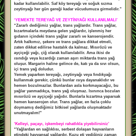
kadar kullanılabilir. Saf köy tereyağı ve soğuk sızma
zeytinyağı her gün gereği kadar vücudumuza girmelidir.”
‘YEMEKTE TEREYAĞ VE ZEYTİNYAĞI KULLANILMALI'
“Zararlı dediğimiz yağlar, trans yağlardır. Trans yağlar,
kızartmalarla meydana gelen yağlardır, işlenmiş her
gıdanın içindeki trans yağlar zararlı ve kanserojendir.
Artık halkımız, şekere ve trans yağlara dikkat etmeli,
zaten dikkat edilirse hastalık da kalmaz. Mısırözü ve
ayçiçeği yağı, çiğ olarak kullanılabilir. Ama ikisi de
ısındığı veya kızardığı zaman aşırı miktarda trans yağ
oluşur. Margarin haline gelince de, katı ya da sıvı olsun,
içi trans yağ doludur.
Yemek yaparken tereyağı, zeytinyağı veya fındıkyağı
kullanmak gerekir, çünkü bunlar ısıya dayanaklıdır ve
hemen bozulmazlar. Bunlardan asla korkmayacağız, bu
yağlar yanmadıkça, trans yağ oluşmaz. Isınınca bozulan
mısırözü ve ayçiçeği yağıdır. Bunlarla kızartma yaparsak
hemen kanserojen olur. Trans yağlar, en fazla çoklu
doymamış dediğimiz bitkisel yağlarda oluşmaktadır
unutmayalım!”
‘Kelleyi, paçayı, işkembeyi rahatlıkla yiyebilirsiniz’
“Yağlardan en sağlıklısı, serbest dolaşan hayvanların
etindeki hayvansal yağlardır. Kuzu eti yediğiniz zaman