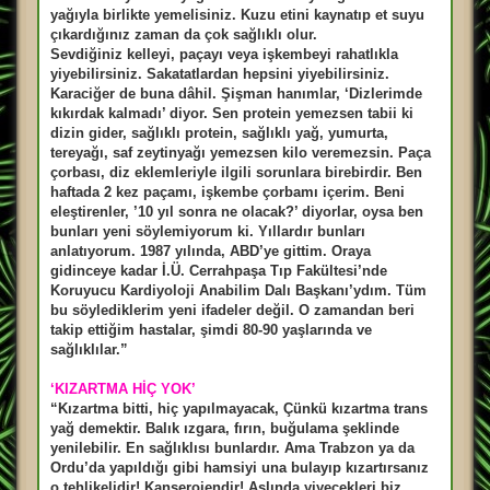
yağıyla birlikte yemelisiniz. Kuzu etini kaynatıp et suyu
çıkardığınız zaman da çok sağlıklı olur.
Sevdiğiniz kelleyi, paçayı veya işkembeyi rahatlıkla
yiyebilirsiniz. Sakatatlardan hepsini yiyebilirsiniz.
Karaciğer de buna dâhil. Şişman hanımlar, ‘Dizlerimde
kıkırdak kalmadı’ diyor. Sen protein yemezsen tabii ki
dizin gider, sağlıklı protein, sağlıklı yağ, yumurta,
tereyağı, saf zeytinyağı yemezsen kilo veremezsin. Paça
çorbası, diz eklemleriyle ilgili sorunlara birebirdir. Ben
haftada 2 kez paçamı, işkembe çorbamı içerim. Beni
eleştirenler, ’10 yıl sonra ne olacak?’ diyorlar, oysa ben
bunları yeni söylemiyorum ki. Yıllardır bunları
anlatıyorum. 1987 yılında, ABD’ye gittim. Oraya
gidinceye kadar İ.Ü. Cerrahpaşa Tıp Fakültesi’nde
Koruyucu Kardiyoloji Anabilim Dalı Başkanı’ydım. Tüm
bu söylediklerim yeni ifadeler değil. O zamandan beri
takip ettiğim hastalar, şimdi 80-90 yaşlarında ve
sağlıklılar.”
‘KIZARTMA HİÇ YOK’
“Kızartma bitti, hiç yapılmayacak, Çünkü kızartma trans
yağ demektir. Balık ızgara, fırın, buğulama şeklinde
yenilebilir. En sağlıklısı bunlardır. Ama Trabzon ya da
Ordu’da yapıldığı gibi hamsiyi una bulayıp kızartırsanız
o tehlikelidir! Kanserojendir! Aslında yiyecekleri biz