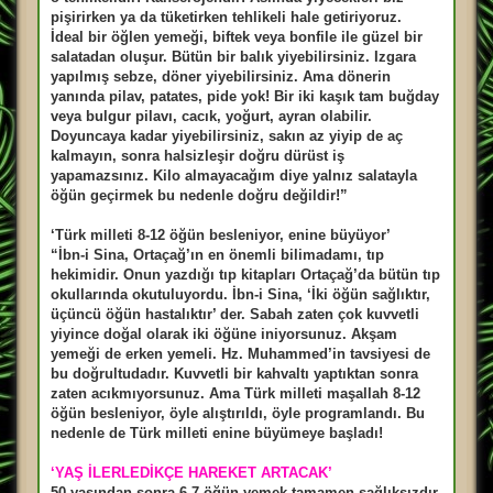
pişirirken ya da tüketirken tehlikeli hale getiriyoruz.
İdeal bir öğlen yemeği, biftek veya bonfile ile güzel bir
salatadan oluşur. Bütün bir balık yiyebilirsiniz. Izgara
yapılmış sebze, döner yiyebilirsiniz. Ama dönerin
yanında pilav, patates, pide yok! Bir iki kaşık tam buğday
veya bulgur pilavı, cacık, yoğurt, ayran olabilir.
Doyuncaya kadar yiyebilirsiniz, sakın az yiyip de aç
kalmayın, sonra halsizleşir doğru dürüst iş
yapamazsınız. Kilo almayacağım diye yalnız salatayla
öğün geçirmek bu nedenle doğru değildir!”
‘Türk milleti 8-12 öğün besleniyor, enine büyüyor’
“İbn-i Sina, Ortaçağ’ın en önemli bilimadamı, tıp
hekimidir. Onun yazdığı tıp kitapları Ortaçağ’da bütün tıp
okullarında okutuluyordu. İbn-i Sina, ‘İki öğün sağlıktır,
üçüncü öğün hastalıktır’ der. Sabah zaten çok kuvvetli
yiyince doğal olarak iki öğüne iniyorsunuz. Akşam
yemeği de erken yemeli. Hz. Muhammed’in tavsiyesi de
bu doğrultudadır. Kuvvetli bir kahvaltı yaptıktan sonra
zaten acıkmıyorsunuz. Ama Türk milleti maşallah 8-12
öğün besleniyor, öyle alıştırıldı, öyle programlandı. Bu
nedenle de Türk milleti enine büyümeye başladı!
‘YAŞ İLERLEDİKÇE HAREKET ARTACAK’
50 yaşından sonra 6-7 öğün yemek tamamen sağlıksızdır.