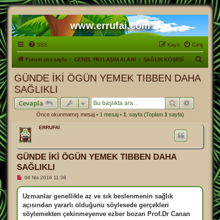
www.errufai.com
SSS
Kayıt
Giriş
A
Forum ana sayfa
GENEL PAYLAŞIM ALANI
SAĞLIK KÖŞESİ
r
GÜNDE İKİ ÖGÜN YEMEK TIBBEN DAHA
a
SAĞLIKLI
Ara
Gelişmiş
Cevapla
Önce okunmamış mesaj
• 1 mesaj •
1
. sayfa (Toplam
1
sayfa)
ERRUFAİ
GÜNDE İKİ ÖGÜN YEMEK TIBBEN DAHA
SAĞLIKLI
O
06 Nis 2016 11:38
k
u
n
Uzmanlar genellikle az ve sık beslenmenin sağlık
m
açısından yararlı olduğunu söylesede gerçekleri
a
m
söylemekten çekinmeyenve ezber bozan Prof.Dr Canan
ı