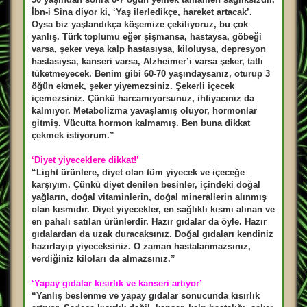
İbn-i Sina diyor ki, ‘Yaş ilerledikçe, hareket artacak’.
Oysa biz yaşlandıkça köşemize çekiliyoruz, bu çok
yanlış. Türk toplumu eğer şişmansa, hastaysa, göbeği
varsa, şeker veya kalp hastasıysa, kiloluysa, depresyon
hastasıysa, kanseri varsa, Alzheimer’ı varsa şeker, tatlı
tüketmeyecek. Benim gibi 60-70 yaşındaysanız, oturup 3
öğün ekmek, şeker yiyemezsiniz. Şekerli içecek
içemezsiniz. Çünkü harcamıyorsunuz, ihtiyacınız da
kalmıyor. Metabolizma yavaşlamış oluyor, hormonlar
gitmiş. Vücutta hormon kalmamış. Ben buna dikkat
çekmek istiyorum.”
‘Diyet yiyeceklere dikkat!’
“Light ürünlere, diyet olan tüm yiyecek ve içeceğe
karşıyım. Çünkü diyet denilen besinler, içindeki doğal
yağların, doğal vitaminlerin, doğal minerallerin alınmış
olan kısmıdır. Diyet yiyecekler, en sağlıklı kısmı alınan ve
en pahalı satılan ürünlerdir. Hazır gıdalar da öyle. Hazır
gıdalardan da uzak duracaksınız. Doğal gıdaları kendiniz
hazırlayıp yiyeceksiniz. O zaman hastalanmazsınız,
verdiğiniz kiloları da almazsınız.”
‘Yapay gıdalar kısırlık ve kanseri artıyor’
“Yanlış beslenme ve yapay gıdalar sonucunda kısırlık