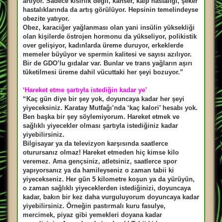
artıyor. Sadece kısırlık değil, kanser, kalp hastalığı, şeker
hastalıklarında da artış görülüyor. Hepsinin temelindeyse
obezite yatıyor.
Obez, karaciğer yağlanması olan yani insülin yüksekliği
olan kişilerde östrojen hormonu da yükseliyor, polikistik
over gelişiyor, kadınlarda üreme duruyor, erkeklerde
memeler büyüyor ve spermin kalitesi ve sayısı azılıyor.
Bir de GDO’lu gıdalar var. Bunlar ve trans yağların aşırı
tüketilmesi üreme dahil vücuttaki her şeyi bozuyor.”
‘Hareket etme şartıyla istediğin kadar ye’
“Kaç gün diye bir şey yok, doyuncaya kadar her şeyi
yiyeceksiniz. Karatay Mutfağı’nda ‘kaç kalori’ hesabı yok.
Ben başka bir şey söylemiyorum. Hareket etmek ve
sağlıklı yiyecekler olması şartıyla istediğiniz kadar
yiyebilirsiniz.
Bilgisayar ya da televizyon karşısında saatlerce
oturursanız olmaz! Hareket etmeden hiç kimse kilo
veremez. Ama gençsiniz, atletsiniz, saatlerce spor
yapıyorsanız ya da hamileyseniz o zaman tabii ki
yiyecekseniz. Her gün 5 kilometre koşun ya da yürüyün,
o zaman sağlıklı yiyeceklerden istediğinizi, doyuncaya
kadar, bakın bir kez daha vurguluyorum doyuncaya kadar
yiyebilirsiniz. Örneğin pastırmalı kuru fasulye,
mercimek, piyaz gibi yemekleri doyana kadar