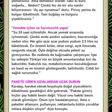
yemelisiniz. Ama ekmeksiz olarak! Tabii ki kuru
soğanla… Neden? Çünkü biz de bir söz vardır
biliyorsunuz: ‘Aç ayı oynamaz!’ deriz. Pirinç yerine de
bulgur tüketilmeli. Tam buğday ve bulguru
yiyebilirsiniz.”
‘Yemekte içilen su hazımsızlık yapar’
“Su 24 saat içilmelidir. Ancak yemek sırasında
içilmemeli. Çünkü mide asidini sulandırır, hazımsızlığa
neden olur. Her gün azar azar yudum yudum 2.5 litre su
tüketilecek. En önemli kriter, idrar rengi, açık limonata
renginde olacak. Öyle değilse vücuda yeterli su
girmiyordur. Bu nedenle de bağırsaklar çalışmıyor. İşte
bu sebeple Türkiye’nin en büyük sorunlarından biri de
kabızlıktır. Kabızlık ise, metabolizmanın bozulduğunun
en basit ve en önemli göstergesidir, belirtisidir. Ciddi bir
sağlık sorunudur.”
PAKETE GİREN GIDALARDAN UZAK DURUN
Karatay, hareket etmek koşuluyla doğal yiyeceklerin
tüketilmesi gerektiğini dile getirerek, "Pakete girmiş
hiçbir şey hakiki besin değil. Vücut onu hakiki besin
olarak görmüyor. Onun için hastalanıyoruz. Ama o
paketler allanıyor, pullanıyor, reklamlarla bütün çocuklar
onlara düşkün oluyor" diye konuştu.