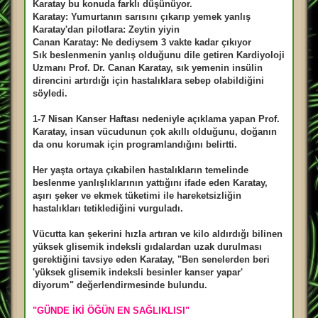
Karatay bu konuda farklı düşünüyor.
ş
m
Karatay: Yumurtanın sarısını çıkarıp yemek yanlış
e
Karatay'dan pilotlara: Zeytin yiyin
s
a
Canan Karatay: Ne dediysem 3 vakte kadar çıkıyor
j
Sık beslenmenin yanlış olduğunu dile getiren Kardiyoloji
Uzmanı Prof. Dr. Canan Karatay, sık yemenin insülin
direncini artırdığı için hastalıklara sebep olabildiğini
söyledi.
1-7 Nisan Kanser Haftası nedeniyle açıklama yapan Prof.
Karatay, insan vücudunun çok akıllı olduğunu, doğanın
da onu korumak için programlandığını belirtti.
Her yaşta ortaya çıkabilen hastalıkların temelinde
beslenme yanlışlıklarının yattığını ifade eden Karatay,
aşırı şeker ve ekmek tüketimi ile hareketsizliğin
hastalıkları tetiklediğini vurguladı.
Vücutta kan şekerini hızla artıran ve kilo aldırdığı bilinen
yüksek glisemik indeksli gıdalardan uzak durulması
gerektiğini tavsiye eden Karatay, "Ben senelerden beri
'yüksek glisemik indeksli besinler kanser yapar'
diyorum" değerlendirmesinde bulundu.
"GÜNDE İKİ ÖĞÜN EN SAĞLIKLISI"