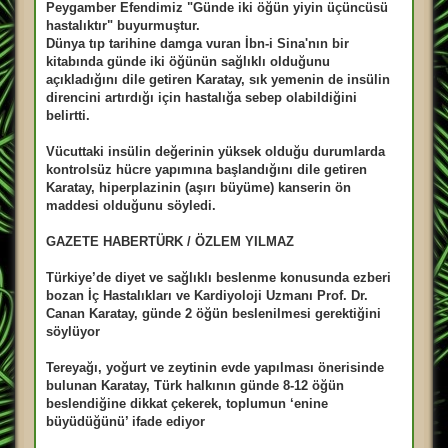
Peygamber Efendimiz "Günde iki öğün yiyin üçüncüsü
hastalıktır" buyurmuştur.
Dünya tıp tarihine damga vuran İbn-i Sina'nın bir
kitabında günde iki öğünün sağlıklı olduğunu
açıkladığını dile getiren Karatay, sık yemenin de insülin
direncini artırdığı için hastalığa sebep olabildiğini
belirtti.
Vücuttaki insülin değerinin yüksek olduğu durumlarda
kontrolsüz hücre yapımına başlandığını dile getiren
Karatay, hiperplazinin (aşırı büyüme) kanserin ön
maddesi olduğunu söyledi.
GAZETE HABERTÜRK / ÖZLEM YILMAZ
Türkiye’de diyet ve sağlıklı beslenme konusunda ezberi
bozan İç Hastalıkları ve Kardiyoloji Uzmanı Prof. Dr.
Canan Karatay, günde 2 öğün beslenilmesi gerektiğini
söylüyor
Tereyağı, yoğurt ve zeytinin evde yapılması önerisinde
bulunan Karatay, Türk halkının günde 8-12 öğün
beslendiğine dikkat çekerek, toplumun ‘enine
büyüdüğünü’ ifade ediyor