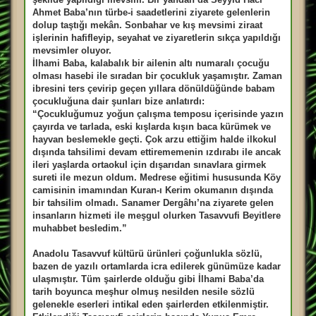
Ahmet Baba’nın türbe-i saadetlerini ziyarete gelenlerin
dolup taştığı mekân. Sonbahar ve kış mevsimi ziraat
işlerinin hafifleyip, seyahat ve ziyaretlerin sıkça yapıldığı
mevsimler oluyor.
İlhami Baba, kalabalık bir ailenin altı numaralı çocuğu
olması hasebi ile sıradan bir çocukluk yaşamıştır. Zaman
ibresini ters çevirip geçen yıllara dönüldüğünde babam
çocukluğuna dair şunları bize anlatırdı:
“Çocukluğumuz yoğun çalışma temposu içerisinde yazın
çayırda ve tarlada, eski kışlarda kışın baca kürümek ve
hayvan beslemekle geçti. Çok arzu ettiğim halde ilkokul
dışında tahsilimi devam ettirememenin ızdırabı ile ancak
ileri yaşlarda ortaokul için dışarıdan sınavlara girmek
sureti ile mezun oldum. Medrese eğitimi hususunda Köy
camisinin imamından Kuran-ı Kerim okumanın dışında
bir tahsilim olmadı. Sanamer Dergâhı’na ziyarete gelen
insanların hizmeti ile meşgul olurken Tasavvufi Beyitlere
muhabbet besledim.”
Anadolu Tasavvuf kültürü ürünleri çoğunlukla sözlü,
bazen de yazılı ortamlarda icra edilerek günümüze kadar
ulaşmıştır. Tüm şairlerde olduğu gibi İlhami Baba’da
tarih boyunca meşhur olmuş nesilden nesile sözlü
gelenekle eserleri intikal eden şairlerden etkilenmiştir.