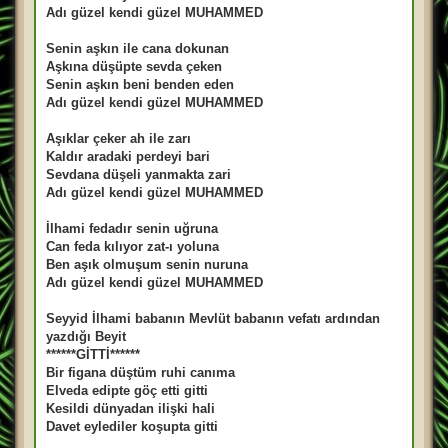
Adı güzel kendi güzel MUHAMMED
Senin aşkın ile cana dokunan
Aşkına düşüpte sevda çeken
Senin aşkın beni benden eden
Adı güzel kendi güzel MUHAMMED
Aşıklar çeker ah ile zarı
Kaldır aradaki perdeyi bari
Sevdana düşeli yanmakta zari
Adı güzel kendi güzel MUHAMMED
İlhami fedadır senin uğruna
Can feda kılıyor zat-ı yoluna
Ben aşık olmuşum senin nuruna
Adı güzel kendi güzel MUHAMMED
Seyyid İlhami babanın Mevlüt babanın vefatı ardından
yazdığı Beyit
******GİTTİ******
Bir figana düştüm ruhi canıma
Elveda edipte göç etti gitti
Kesildi dünyadan ilişki hali
Davet eylediler koşupta gitti