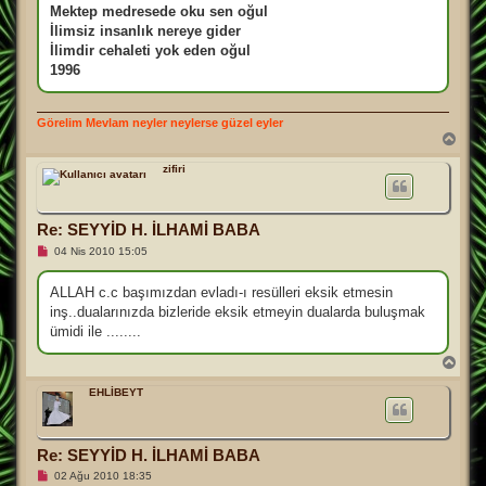
Mektep medresede oku sen oğul
İlimsiz insanlık nereye gider
İlimdir cehaleti yok eden oğul
1996
Görelim Mevlam neyler neylerse güzel eyler
B
a
ş
zifiri
a
d
ö
Re: SEYYİD H. İLHAMİ BABA
n
O
04 Nis 2010 15:05
k
u
n
ALLAH c.c başımızdan evladı-ı resülleri eksik etmesin
m
inş..dualarınızda bizleride eksik etmeyin dualarda buluşmak
a
m
ümidi ile ........
ı
ş
B
m
a
e
ş
EHLİBEYT
s
a
a
j
d
ö
n
Re: SEYYİD H. İLHAMİ BABA
O
02 Ağu 2010 18:35