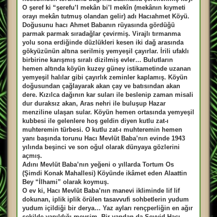
s
a
O şeref ki “şerefu’l mekân bi’l mekîn (mekânın kıymeti
j
orayı mekân tutmuş olandan gelir) adı Hacıahmet Köyü.
Doğusunu hacı Ahmet Babanın rüyasında gördüğü
parmak parmak sıradağlar çevirmiş. Virajlı tırmanma
yolu sona erdiğinde düzlükleri kesen iki dağ arasında
gökyüzünün altına serilmiş yemyeşil çayırlar. İrili ufaklı
birbirine karışmış sıralı dizilmiş evler… Bulutların
hemen altında köyün kuzey güney istikametinde uzanan
yemyeşil halılar gibi çayırlık zeminler kaplamış. Köyün
doğusundan çağlayarak akan çay ve batısından akan
dere. Kızılca dağının kar suları ile beslenip zaman misali
dur duraksız akan, Aras nehri ile buluşup Hazar
menziline ulaşan sular. Köyün hemen ortasında yemyeşil
kubbesi ile gelenlere hoş geldin diyen kutlu zat-ı
muhteremin türbesi. O kutlu zat-ı muhteremin hemen
yanı başında torunu Hacı Mevlüt Baba’nın evinde 1943
yılında beşinci ve son oğul olarak dünyaya gözlerini
açmış.
Adını Mevlüt Baba’nın yeğeni o yıllarda Tortum Os
(Şimdi Konak Mahallesi) Köyünde ikâmet eden Alaattin
Bey “İlhami” olarak koymuş.
O ev ki, Hacı Mevlüt Baba’nın manevi ikliminde lif lif
dokunan, iplik iplik örülen tasavvufi sohbetlerin yudum
yudum içildiği bir derya… Yaz ayları rençperliğin en ağır
şekilde yapıldığı mevsim. Bir yandan da Seyyid Hacı