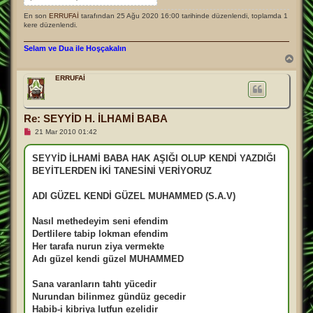
En son
ERRUFAİ
tarafından 25 Ağu 2020 16:00 tarihinde düzenlendi, toplamda 1
kere düzenlendi.
Selam ve Dua ile Hoşçakalın
B
a
ş
ERRUFAİ
a
d
ö
n
Re: SEYYİD H. İLHAMİ BABA
O
21 Mar 2010 01:42
k
u
n
SEYYİD İLHAMİ BABA HAK AŞIĞI OLUP KENDİ YAZDIĞI
m
BEYİTLERDEN İKİ TANESİNİ VERİYORUZ
a
m
ı
ADI GÜZEL KENDİ GÜZEL MUHAMMED (S.A.V)
ş
m
e
Nasıl methedeyim seni efendim
s
a
Dertlilere tabip lokman efendim
j
Her tarafa nurun ziya vermekte
Adı güzel kendi güzel MUHAMMED
Sana varanların tahtı yücedir
Nurundan bilinmez gündüz gecedir
Habib-i kibriya lutfun ezelidir