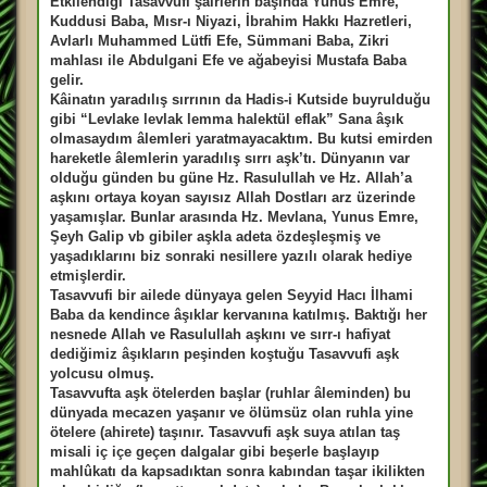
Etkilendiği Tasavvufi şairlerin başında Yunus Emre,
Kuddusi Baba, Mısr-ı Niyazi, İbrahim Hakkı Hazretleri,
Avlarlı Muhammed Lütfi Efe, Sümmani Baba, Zikri
mahlası ile Abdulgani Efe ve ağabeyisi Mustafa Baba
gelir.
Kâinatın yaradılış sırrının da Hadis-i Kutside buyrulduğu
gibi “Levlake levlak lemma halektül eflak” Sana âşık
olmasaydım âlemleri yaratmayacaktım. Bu kutsi emirden
hareketle âlemlerin yaradılış sırrı aşk’tı. Dünyanın var
olduğu günden bu güne Hz. Rasulullah ve Hz. Allah’a
aşkını ortaya koyan sayısız Allah Dostları arz üzerinde
yaşamışlar. Bunlar arasında Hz. Mevlana, Yunus Emre,
Şeyh Galip vb gibiler aşkla adeta özdeşleşmiş ve
yaşadıklarını biz sonraki nesillere yazılı olarak hediye
etmişlerdir.
Tasavvufi bir ailede dünyaya gelen Seyyid Hacı İlhami
Baba da kendince âşıklar kervanına katılmış. Baktığı her
nesnede Allah ve Rasulullah aşkını ve sırr-ı hafiyat
dediğimiz âşıkların peşinden koştuğu Tasavvufi aşk
yolcusu olmuş.
Tasavvufta aşk ötelerden başlar (ruhlar âleminden) bu
dünyada mecazen yaşanır ve ölümsüz olan ruhla yine
ötelere (ahirete) taşınır. Tasavvufi aşk suya atılan taş
misali iç içe geçen dalgalar gibi beşerle başlayıp
mahlûkatı da kapsadıktan sonra kabından taşar ikilikten