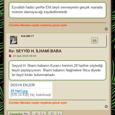
k
u
n
Eyvallah hadisi şerifte Ehli beyti sevmeyenin gerçek manada
m
mümün olamayacağı kaydedilmetedir.
a
m
ı
ş
Görelim Mevlam neyler neylerse güzel eyler
m
e
B
s
a
a
ş
EHLİBEYT
j
a
d
ö
n
Re: SEYYİD H. İLHAMİ BABA
O
22 Şub 2016 09:49
k
u
n
Seyyid H. İlhami babanın Kuran-ı kerimin 29 harfine söylediği
m
beyiti paylaşıyorum. İlhami babanın Nağmelere İltica diyede
a
m
bir beyit kitabı bulunmaktadır.
ı
ş
m
DOSYA EKLERI
e
s
29 Harf.jpg
a
(578.14 KiB) Hiç indirilmedi
j
Görelim Mevlam neyler neylerse güzel eyler
B
a
Cevapla
ş