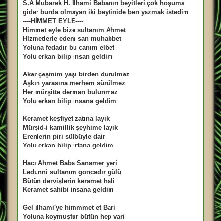
n
S.A Mubarek H. İlhami Babanın beyitleri çok hoşuma
m
gider burda olmayan iki beytinide ben yazmak istedim
a
m
----HİMMET EYLE----
ı
Himmet eyle bize sultanım Ahmet
ş
m
Hizmetlerle edem san muhabbet
e
Yoluna fedadır bu canım elbet
s
a
Yolu erkan bilip insan geldim
j
Akar çeşmim yaşı birden durulmaz
Aşkın yarasına merhem sürülmez
Her mürşitte derman bulunmaz
Yolu erkan bilip insana geldim
Keramet keşfiyet zatına layık
Mürşid-i kamillik şeyhime layık
Erenlerin piri sülbüyle dair
Yolu erkan bilip irfana geldim
Hacı Ahmet Baba Sanamer yeri
Ledunni sultanım goncadır gülü
Bütün dervişlerin keramet hali
Keramet sahibi insana geldim
Gel ilhami'ye himmmet et Bari
Yoluna koymuştur bütün hep vari