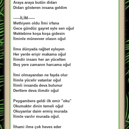
Araya araya butün didarı
Didarı gösteren insana geldim
------İLİM------
Methiyem oldu İlmi irfana
Gece gündüz gayret eyle sen oğul
Mektebine koşa koşa gidesin
İlminle münevver olasın oğul
İlme dünyada rağbet eyleyen
Her yerde erişir makama oğul
İlimdir insanı her an yücelten
Boş yere zamanın harcama oğul
İlmi olmayandan ne fayda olur
İlimle yücelir vatanlar oğul
İlimli insanda deva bulunur
Dertlere deva ilimdir oğul
Peygambere geldi ilk emir "oku"
Okumaktır dinin temeli oğul
Okuyanlar daim ermiş murada
İlimle varılır murada oğul.
İlhami ilme çok heves eder