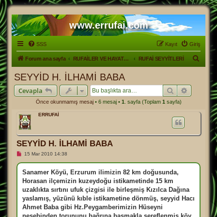
www.errufai.com
SSS
Kayıt
Giriş
A
Forum ana sayfa
RUFAİLER VE HAYATLARI
RUFAİ SEYYİTLERİ
r
SEYYİD H. İLHAMİ BABA
a
Ara
Gelişmiş
Cevapla
Önce okunmamış mesaj
• 6 mesaj •
1
. sayfa (Toplam
1
sayfa)
ERRUFAİ
SEYYİD H. İLHAMİ BABA
O
15 Mar 2010 14:38
k
u
n
Sanamer Köyü, Erzurum ilimizin 82 km doğusunda,
m
Horasan ilçemizin kuzeydoğu istikametinde 15 km
a
m
uzaklıkta sırtını ufuk çizgisi ile birleşmiş Kızılca Dağına
ı
yaslamış, yüzünü kıble istikametine dönmüş, seyyid Hacı
ş
m
Ahmet Baba gibi Hz.Peygamberimizin Hüseyni
e
nesebinden torununu bağrına basmakla şereflenmiş köy.