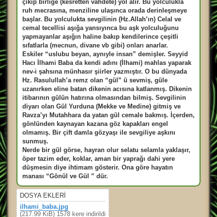
çıkıp birliğe (kesretten vahdete) yol alır. Bu yolculukla
ruh mecrasına, menziline ulaşınca orada derinleşmeye
başlar. Bu yolculukta sevgilinin (Hz.Allah’ın) Celal ve
cemal tecellisi aşığa yansıyınca bu aşk yolculuğunu
yapmayanlar aşığın haline bakıp kendilerince çeşitli
sıfatlarla (mecnun, divane vb gibi) onları anarlar.
Eskiler “uslubu beyan, aynıyle insan” demişler. Seyyid
Hacı İlhami Baba da kendi adını (İlhami) mahlas yaparak
nev-i şahsına münhasır şiirler yazmıştır. O bu dünyada
Hz. Rasulullah’a remz olan “gül” ü sevmiş, güle
uzanırken eline batan dikenin acısına katlanmış. Dikenin
itibarının gülün hatırına olmasından bilmiş. Sevgilinin
diyarı olan Gül Yurduna (Mekke ve Medine) gitmiş ve
Ravza’yı Mutahhara da yatan gül cemale bakmış. İçerden,
gönlünden kaynayan kazana göz kapakları engel
olmamış. Bir çift damla gözyaşı ile sevgiliye aşkını
sunmuş.
Nerde bir gül görse, hayran olur selatu selamla yaklaşır,
öper tazim eder, koklar, aman bir yaprağı dahi yere
düşmesin diye ihtimam gösterir. Ona göre hayatın
manası “Gönül ve Gül ” dür.
DOSYA EKLERI
ilhami_baba.jpg
(217.99 KiB) 1578 kere indirildi