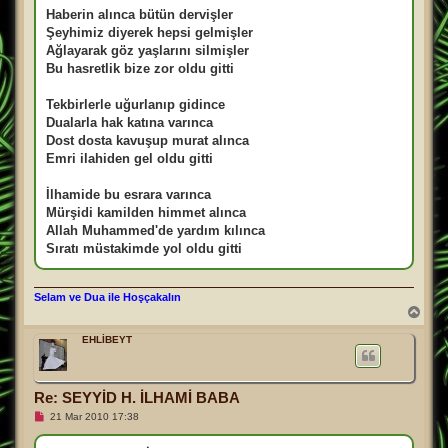
Haberin alınca bütün dervişler
Şeyhimiz diyerek hepsi gelmişler
Ağlayarak göz yaşlarını silmişler
Bu hasretlik bize zor oldu gitti
Tekbirlerle uğurlanıp gidince
Dualarla hak katına varınca
Dost dosta kavuşup murat alınca
Emri ilahiden gel oldu gitti
İlhamide bu esrara varınca
Mürşidi kamilden himmet alınca
Allah Muhammed'de yardım kılınca
Sıratı müstakimde yol oldu gitti
Selam ve Dua ile Hoşçakalın
B
a
ş
EHLİBEYT
a
d
ö
n
Re: SEYYİD H. İLHAMİ BABA
O
21 Mar 2010 17:38
k
u