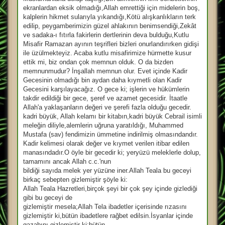
s
a
ekranlardan eksik olmadığı,Allah emrettiği için midelerin boş,
j
kalplerin hikmet sularıyla yıkandığı,Kötü alışkanlıkların terk
edilip, peygamberimizin güzel ahlakının benimsendiği,Zekât
ve sadaka-ı fıtırla fakirlerin dertlerinin deva bulduğu,Kutlu
Misafir Ramazan ayının teşrifleri bizleri onurlandırırken gidişi
ile üzülmekteyiz. Acaba kutlu misafirimize hürmette kusur
ettik mi, biz ondan çok memnun olduk. O da bizden
memnunmudur? İnşallah memnun olur. Evet içinde Kadir
Gecesinin olmadığı bin aydan daha kıymetli olan Kadir
Gecesini karşılayacağız. O gece ki; işlerin ve hükümlerin
takdir edildiği bir gece, şeref ve azamet gecesidir. İtaatle
Allah'a yaklaşanların değeri ve şerefi fazla olduğu gecedir.
kadri büyük, Allah kelamı bir kitabın,kadri büyük Cebrail isimli
meleğin diliyle,alemlerin uğruna yaratıldığı, Muhammed
Mustafa (sav) fendimizin ümmetine indirilmiş olmasındandır.
Kadir kelimesi olarak değer ve kıymet verilen itibar edilen
manasındadır.O öyle bir gecedir ki; yeryüzü meleklerle dolup,
tamamını ancak Allah c.c.'nun
bildiği sayıda melek yer yüzüne iner.Allah Teala bu geceyi
birkaç sebepten gizlemiştir şöyle ki:
Allah Teala Hazretleri,birçok şeyi bir çok şey içinde gizlediği
gibi bu geceyi de
gizlemiştir mesela;Allah Tela ibadetler içerisinde rızasını
gizlemiştir ki,bütün ibadetlere rağbet edilsin.İsyanlar içinde
gazabını gizlemiştir ki;bütün