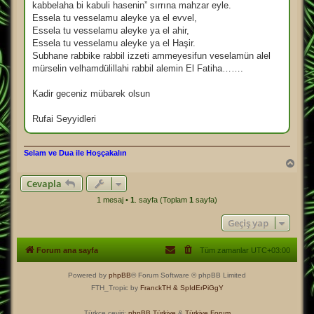
kabbelaha bi kabuli hasenin” sırrına mahzar eyle.
Essela tu vesselamu aleyke ya el evvel,
Essela tu vesselamu aleyke ya el ahir,
Essela tu vesselamu aleyke ya el Haşir.
Subhane rabbike rabbil izzeti ammeyesifun veselamün alel
mürselin velhamdülillahi rabbil alemin El Fatiha…….
Kadir geceniz mübarek olsun
Rufai Seyyidleri
Selam ve Dua ile Hoşçakalın
B
a
Cevapla
ş
a
1 mesaj •
1
. sayfa (Toplam
1
sayfa)
d
ö
Geçiş yap
n
Forum ana sayfa
Tüm zamanlar
UTC+03:00
Powered by
phpBB
® Forum Software © phpBB Limited
FTH_Tropic by
FranckTH
& SpIdErPiGgY
Türkçe çeviri:
phpBB Türkiye
&
Türkiye Forum