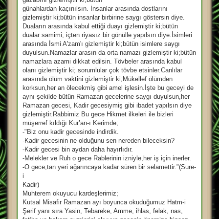
günahlardan kaçınılsın. İnsanlar arasında dostlarını
gizlemiştir ki;bütün insanlar birbirine saygı göstersin diye.
Duaların arasında kabul ettiği duayı gizlemiştir ki;bütün
dualar samimi, içten riyasız bir gönülle yapılsın diye.İsimleri
arasında İsmi A'zam'ı gizlemiştir ki;bütün isimlere saygı
duyulsun.Namazlar arasın da orta namazı gizlemiştir ki;bütün
namazlara azami dikkat edilsin. Tövbeler arasında kabul
olanı gizlemiştir ki; sorumlular çok tövbe etsinler.Canlılar
arasında ölüm vaktini gizlemiştir ki;Mükellef ölümden
korksun,her an ölecekmiş gibi amel işlesin.İşte bu geceyi de
aynı şekilde bütün Ramazan gecelerine saygı duyulsun,her
Ramazan gecesi, Kadir gecesiymiş gibi ibadet yapılsın diye
gizlemiştir.Rabbimiz Bu gece Hikmet ilkeleri ile bizleri
müşerref kıldığı Kur’an-ı Kerimde;
-"Biz onu kadir gecesinde indirdik.
-Kadir gecesinin ne olduğunu sen nereden bileceksin?
-Kadir gecesi bin aydan daha hayırlıdır.
-Melekler ve Ruh o gece Rablerinin izniyle,her iş için inerler.
-O gece,tan yeri ağarıncaya kadar süren bir selamettir."(Sure-
i
Kadir)
Muhterem okuyucu kardeşlerimiz;
Kutsal Misafir Ramazan ayı boyunca okuduğumuz Hatm-i
Şerif yanı sıra Yasin, Tebareke, Amme, ihlas, felak, nas,