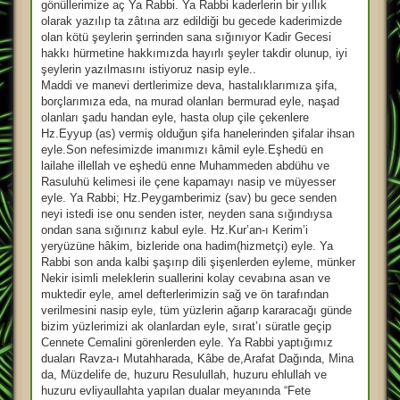
gönüllerimize aç Ya Rabbi. Ya Rabbi kaderlerin bir yıllık
olarak yazılıp ta zâtına arz edildiği bu gecede kaderimizde
olan kötü şeylerin şerrinden sana sığınıyor Kadir Gecesi
hakkı hürmetine hakkımızda hayırlı şeyler takdir olunup, iyi
şeylerin yazılmasını istiyoruz nasip eyle..
Maddi ve manevi dertlerimize deva, hastalıklarımıza şifa,
borçlarımıza eda, na murad olanları bermurad eyle, naşad
olanları şadu handan eyle, hasta olup çile çekenlere
Hz.Eyyup (as) vermiş olduğun şifa hanelerinden şifalar ihsan
eyle.Son nefesimizde imanımızı kâmil eyle.Eşhedü en
lailahe illellah ve eşhedü enne Muhammeden abdühu ve
Rasuluhü kelimesi ile çene kapamayı nasip ve müyesser
eyle. Ya Rabbi; Hz.Peygamberimiz (sav) bu gece senden
neyi istedi ise onu senden ister, neyden sana sığındıysa
ondan sana sığınırız kabul eyle. Hz.Kur’an-ı Kerim’i
yeryüzüne hâkim, bizleride ona hadim(hizmetçi) eyle. Ya
Rabbi son anda kalbi şaşırıp dili şişenlerden eyleme, münker
Nekir isimli meleklerin suallerini kolay cevabına asan ve
muktedir eyle, amel defterlerimizin sağ ve ön tarafından
verilmesini nasip eyle, tüm yüzlerin ağarıp kararacağı günde
bizim yüzlerimizi ak olanlardan eyle, sırat’ı süratle geçip
Cennete Cemalini görenlerden eyle. Ya Rabbi yaptığımız
duaları Ravza-ı Mutahharada, Kâbe de,Arafat Dağında, Mina
da, Müzdelife de, huzuru Resulullah, huzuru ehlullah ve
huzuru evliyaullahta yapılan dualar meyanında “Fete