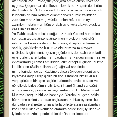
afetlerden koru, Irakta,suriyede,orta afrika cumhuriyetinde,
uygurda,Çeçenistan da, Bosna Hersek te, Keşmir de, Eritre
de, Filistin de, Ürdün de ve Lübnan’da arzın üstünde ve gök
kubbenin altında Rabbim Allah’tır diyen cümle zalimlerin
zulmüne maruz kalmış Müslümanları hıfz-ı emin eyle,
zalimlerin ıslahı mümkünse ıslah eyle yoksa layık oldukları
ceza ile cezalandır.
Ya Rabbi idrakinde bulunduğumuz Kadir Gecesi hürmetine
semadan arza sağnak sağnak inen meleklerin getirdiği
rahmet ve bereketinden bizleri nasipyab eyle.Canlarımıza
sağlık, gönüllerimize huzur ve akıllarımıza mukayyet
ol.Gelecek günlerimizi geçmiş günlerimizden daha bereketli
eyle.Bizleri, ana- babamızı, bacılarımızı,kardeşlerimizi, eş ve
evlatlarımızı (ülema-i amilinden) alimler topluluğunda, süleha-
i salihinden (Salih kullarından), ağniyai şakirinden
(nimetlerinden dolayı Rabbine çokça şükredenlerden) eyle,
kıyamete doğru akıp giden bu son zamanda bizleri el ele
verip gönülde birleşen seçkin kullarından eyle, burada ve
gönüllerde birleştiğimiz gibi Liva-i Hamd (Hamd sancağı)
altında erenler, piranlar ve peygamberimiz Hz.Muhammed
Mustafa (sav) ile birlikte haşr eyle. Yarabbi bu gece hakkı
hürmetine bizleri zatından başkasına muhtaç eyleme, bu
dünyada ve ahirette iyi insanlarla birlikte ateşin azabından
koru.Kötülükler ve kötülerle aramıza perde indir, iyilikler ve
iyilerle aramızdaki perdeleri kaldır.Rahmet kapılarını