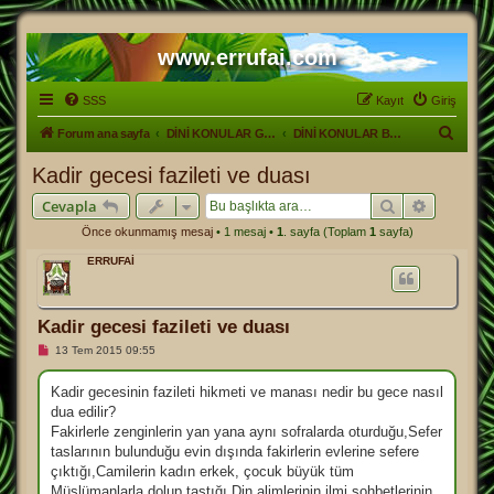
www.errufai.com
SSS
Kayıt
Giriş
A
Forum ana sayfa
DİNİ KONULAR GENEL
DİNİ KONULAR BİLGİ PAYLAŞIM
r
Kadir gecesi fazileti ve duası
a
Ara
Gelişmiş
Cevapla
Önce okunmamış mesaj
• 1 mesaj •
1
. sayfa (Toplam
1
sayfa)
ERRUFAİ
Kadir gecesi fazileti ve duası
O
13 Tem 2015 09:55
k
u
n
Kadir gecesinin fazileti hikmeti ve manası nedir bu gece nasıl
m
dua edilir?
a
m
Fakirlerle zenginlerin yan yana aynı sofralarda oturduğu,Sefer
ı
taslarının bulunduğu evin dışında fakirlerin evlerine sefere
ş
m
çıktığı,Camilerin kadın erkek, çocuk büyük tüm
e
Müslümanlarla dolup taştığı,Din alimlerinin ilmi sohbetlerinin