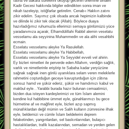
fatiha ve bakara surelerini okuyup gecenin önemine binaen
Kadir Gecesi hakkında bilgiler edindikten sonra iman ve
nikah tazeleyip, istiğfarlar getirelim. Cenab-ı Hakkın zatını
zikir edelim. Sayımız çok olsada ancak hepimizin kalbinde
ve dilinde ki zikir tek olacak (Allah). Böylece duaya
hazırladığımız ruhumuzla ellerimizi semaya gönlümüzü yüce
yaradanımıza açarak; Elhamdülillahi Rabbil alemin veselatu
vesselamu ala seyyinina Muhammedin ve ala alihi vesahbihi
ecmain.
Esselatu vesselamu aleyke Ya Rasulellah.
Esselatu vesselamu aleyke Ya Habibellah,
Esselatu vesselamu aleyke Ya Seyyidel evveli vel ahirin.
Ey bizleri nimetleri ile perverde eden Allahım, verdiğin sağlık,
varlık ve nimetlerinle eriştirip te Sabaha kadar yeryüzüne
sağnak sağnak inen gönlü uyanıklara selam veren meleklerle
rahmetini coşturduğun geceye kavuşturduğun için zâtına
sonsuz hamd ve şükür ederiz, şükür ve hamdımızı kabul ve
makbul eyle…Yarabbi burada hazır bulunan cemaatimizi,
bizden dua isteyen kardeşlerimizi ve tüm İslam alemini
kendine kul habbibine ümmet eyle, günahlarımızı bu gece
hürmetine af ve mağfiret eyle, bizleri azıp sapmış
münafıklardan değil mümin ve Salih kulların zümresine ilhak
eyle, beldemizi ve cümle İslam beldelerini deprem
felaketinden, yangınlardan, sel baskınlarından, bulaşıcı
hastalıklardan, trafik kazalarından, semadan ve yerden gelen