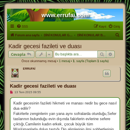
www.errufai.com
SSS
Kayıt
Giriş
A
Forum ana sayfa
DİNİ KONULAR GENEL
DİNİ KONULAR BİLGİ PAYLAŞIM
r
Kadir gecesi fazileti ve duası
a
Ara
Gelişmiş
Cevapla
Önce okunmamış mesaj
• 1 mesaj •
1
. sayfa (Toplam
1
sayfa)
ERRUFAİ
Kadir gecesi fazileti ve duası
O
13 Tem 2015 09:55
k
u
n
Kadir gecesinin fazileti hikmeti ve manası nedir bu gece nasıl
m
dua edilir?
a
m
Fakirlerle zenginlerin yan yana aynı sofralarda oturduğu,Sefer
ı
taslarının bulunduğu evin dışında fakirlerin evlerine sefere
ş
m
çıktığı,Camilerin kadın erkek, çocuk büyük tüm
e
Müslümanlarla dolup taştığı,Din alimlerinin ilmi sohbetlerinin