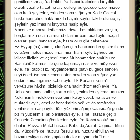
gönüllerimize aç Ya Rabbi. Ya Rabbi kaderlerin bir yıllık
olarak yazılıp ta zâtına arz edildiği bu gecede kaderimizde
olan kötü şeylerin şerrinden sana sığınıyor Kadir Gecesi
hakkı hürmetine hakkımızda hayırlı şeyler takdir olunup, iyi
şeylerin yazılmasını istiyoruz nasip eyle..
Maddi ve manevi dertlerimize deva, hastalıklarımıza şifa,
borçlarımıza eda, na murad olanları bermurad eyle, naşad
olanları şadu handan eyle, hasta olup çile çekenlere
Hz.Eyyup (as) vermiş olduğun şifa hanelerinden şifalar ihsan
eyle.Son nefesimizde imanımızı kâmil eyle.Eşhedü en
lailahe illellah ve eşhedü enne Muhammeden abdühu ve
Rasuluhü kelimesi ile çene kapamayı nasip ve müyesser
eyle. Ya Rabbi; Hz.Peygamberimiz (sav) bu gece senden
neyi istedi ise onu senden ister, neyden sana sığındıysa
ondan sana sığınırız kabul eyle. Hz.Kur’an-ı Kerim’i
yeryüzüne hâkim, bizleride ona hadim(hizmetçi) eyle. Ya
Rabbi son anda kalbi şaşırıp dili şişenlerden eyleme, münker
Nekir isimli meleklerin suallerini kolay cevabına asan ve
muktedir eyle, amel defterlerimizin sağ ve ön tarafından
verilmesini nasip eyle, tüm yüzlerin ağarıp kararacağı günde
bizim yüzlerimizi ak olanlardan eyle, sırat’ı süratle geçip
Cennete Cemalini görenlerden eyle. Ya Rabbi yaptığımız
duaları Ravza-ı Mutahharada, Kâbe de,Arafat Dağında, Mina
da, Müzdelife de, huzuru Resulullah, huzuru ehlullah ve
huzuru evliyaullahta yapılan dualar meyanında “Fete