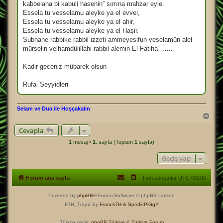
kabbelaha bi kabuli hasenin” sırrına mahzar eyle.
Essela tu vesselamu aleyke ya el evvel,
Essela tu vesselamu aleyke ya el ahir,
Essela tu vesselamu aleyke ya el Haşir.
Subhane rabbike rabbil izzeti ammeyesifun veselamün alel
mürselin velhamdülillahi rabbil alemin El Fatiha…….
Kadir geceniz mübarek olsun
Rufai Seyyidleri
Selam ve Dua ile Hoşçakalın
B
a
Cevapla
ş
a
1 mesaj •
1
. sayfa (Toplam
1
sayfa)
d
ö
Geçiş yap
n
Forum ana sayfa
Tüm zamanlar
UTC+03:00
Powered by
phpBB
® Forum Software © phpBB Limited
FTH_Tropic by
FranckTH
& SpIdErPiGgY
Türkçe çeviri:
phpBB Türkiye
&
Türkiye Forum