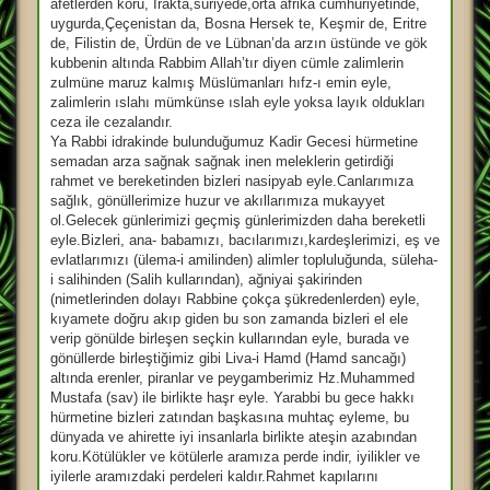
afetlerden koru, Irakta,suriyede,orta afrika cumhuriyetinde,
uygurda,Çeçenistan da, Bosna Hersek te, Keşmir de, Eritre
de, Filistin de, Ürdün de ve Lübnan’da arzın üstünde ve gök
kubbenin altında Rabbim Allah’tır diyen cümle zalimlerin
zulmüne maruz kalmış Müslümanları hıfz-ı emin eyle,
zalimlerin ıslahı mümkünse ıslah eyle yoksa layık oldukları
ceza ile cezalandır.
Ya Rabbi idrakinde bulunduğumuz Kadir Gecesi hürmetine
semadan arza sağnak sağnak inen meleklerin getirdiği
rahmet ve bereketinden bizleri nasipyab eyle.Canlarımıza
sağlık, gönüllerimize huzur ve akıllarımıza mukayyet
ol.Gelecek günlerimizi geçmiş günlerimizden daha bereketli
eyle.Bizleri, ana- babamızı, bacılarımızı,kardeşlerimizi, eş ve
evlatlarımızı (ülema-i amilinden) alimler topluluğunda, süleha-
i salihinden (Salih kullarından), ağniyai şakirinden
(nimetlerinden dolayı Rabbine çokça şükredenlerden) eyle,
kıyamete doğru akıp giden bu son zamanda bizleri el ele
verip gönülde birleşen seçkin kullarından eyle, burada ve
gönüllerde birleştiğimiz gibi Liva-i Hamd (Hamd sancağı)
altında erenler, piranlar ve peygamberimiz Hz.Muhammed
Mustafa (sav) ile birlikte haşr eyle. Yarabbi bu gece hakkı
hürmetine bizleri zatından başkasına muhtaç eyleme, bu
dünyada ve ahirette iyi insanlarla birlikte ateşin azabından
koru.Kötülükler ve kötülerle aramıza perde indir, iyilikler ve
iyilerle aramızdaki perdeleri kaldır.Rahmet kapılarını