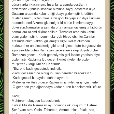
günahlardan kaçınılsın. İnsanlar arasında dostlarını
gizlemiştir ki;bütün insanlar birbirine saygı göstersin diye.
Duaların arasında kabul ettiği duayı gizlemiştir ki;bütün
dualar samimi, içten riyasız bir gönülle yapılsın diye.İsimleri
arasında İsmi A'zam'ı gizlemiştir ki;bütün isimlere saygı
duyulsun.Namazlar arasın da orta namazı gizlemiştir ki;bütün
namazlara azami dikkat edilsin. Tövbeler arasında kabul
olanı gizlemiştir ki; sorumlular çok tövbe etsinler.Canlılar
arasında ölüm vaktini gizlemiştir ki;Mükellef ölümden
korksun,her an ölecekmiş gibi amel işlesin.İşte bu geceyi de
aynı şekilde bütün Ramazan gecelerine saygı duyulsun,her
Ramazan gecesi, Kadir gecesiymiş gibi ibadet yapılsın diye
gizlemiştir.Rabbimiz Bu gece Hikmet ilkeleri ile bizleri
müşerref kıldığı Kur’an-ı Kerimde;
-"Biz onu kadir gecesinde indirdik.
-Kadir gecesinin ne olduğunu sen nereden bileceksin?
-Kadir gecesi bin aydan daha hayırlıdır.
-Melekler ve Ruh o gece Rablerinin izniyle,her iş için inerler.
-O gece,tan yeri ağarıncaya kadar süren bir selamettir."(Sure-
i
Kadir)
Muhterem okuyucu kardeşlerimiz;
Kutsal Misafir Ramazan ayı boyunca okuduğumuz Hatm-i
Şerif yanı sıra Yasin, Tebareke, Amme, ihlas, felak, nas,