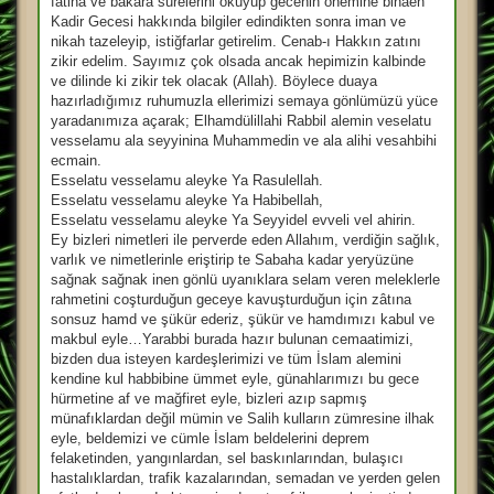
fatiha ve bakara surelerini okuyup gecenin önemine binaen
Kadir Gecesi hakkında bilgiler edindikten sonra iman ve
nikah tazeleyip, istiğfarlar getirelim. Cenab-ı Hakkın zatını
zikir edelim. Sayımız çok olsada ancak hepimizin kalbinde
ve dilinde ki zikir tek olacak (Allah). Böylece duaya
hazırladığımız ruhumuzla ellerimizi semaya gönlümüzü yüce
yaradanımıza açarak; Elhamdülillahi Rabbil alemin veselatu
vesselamu ala seyyinina Muhammedin ve ala alihi vesahbihi
ecmain.
Esselatu vesselamu aleyke Ya Rasulellah.
Esselatu vesselamu aleyke Ya Habibellah,
Esselatu vesselamu aleyke Ya Seyyidel evveli vel ahirin.
Ey bizleri nimetleri ile perverde eden Allahım, verdiğin sağlık,
varlık ve nimetlerinle eriştirip te Sabaha kadar yeryüzüne
sağnak sağnak inen gönlü uyanıklara selam veren meleklerle
rahmetini coşturduğun geceye kavuşturduğun için zâtına
sonsuz hamd ve şükür ederiz, şükür ve hamdımızı kabul ve
makbul eyle…Yarabbi burada hazır bulunan cemaatimizi,
bizden dua isteyen kardeşlerimizi ve tüm İslam alemini
kendine kul habbibine ümmet eyle, günahlarımızı bu gece
hürmetine af ve mağfiret eyle, bizleri azıp sapmış
münafıklardan değil mümin ve Salih kulların zümresine ilhak
eyle, beldemizi ve cümle İslam beldelerini deprem
felaketinden, yangınlardan, sel baskınlarından, bulaşıcı
hastalıklardan, trafik kazalarından, semadan ve yerden gelen