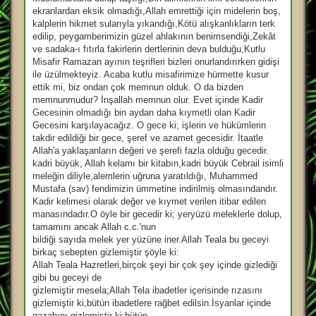
s
a
ekranlardan eksik olmadığı,Allah emrettiği için midelerin boş,
j
kalplerin hikmet sularıyla yıkandığı,Kötü alışkanlıkların terk
edilip, peygamberimizin güzel ahlakının benimsendiği,Zekât
ve sadaka-ı fıtırla fakirlerin dertlerinin deva bulduğu,Kutlu
Misafir Ramazan ayının teşrifleri bizleri onurlandırırken gidişi
ile üzülmekteyiz. Acaba kutlu misafirimize hürmette kusur
ettik mi, biz ondan çok memnun olduk. O da bizden
memnunmudur? İnşallah memnun olur. Evet içinde Kadir
Gecesinin olmadığı bin aydan daha kıymetli olan Kadir
Gecesini karşılayacağız. O gece ki; işlerin ve hükümlerin
takdir edildiği bir gece, şeref ve azamet gecesidir. İtaatle
Allah'a yaklaşanların değeri ve şerefi fazla olduğu gecedir.
kadri büyük, Allah kelamı bir kitabın,kadri büyük Cebrail isimli
meleğin diliyle,alemlerin uğruna yaratıldığı, Muhammed
Mustafa (sav) fendimizin ümmetine indirilmiş olmasındandır.
Kadir kelimesi olarak değer ve kıymet verilen itibar edilen
manasındadır.O öyle bir gecedir ki; yeryüzü meleklerle dolup,
tamamını ancak Allah c.c.'nun
bildiği sayıda melek yer yüzüne iner.Allah Teala bu geceyi
birkaç sebepten gizlemiştir şöyle ki:
Allah Teala Hazretleri,birçok şeyi bir çok şey içinde gizlediği
gibi bu geceyi de
gizlemiştir mesela;Allah Tela ibadetler içerisinde rızasını
gizlemiştir ki,bütün ibadetlere rağbet edilsin.İsyanlar içinde
gazabını gizlemiştir ki;bütün