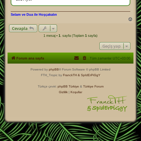
s
a
j
Selam ve Dua ile Hoşçakalın
B
a
Cevapla
ş
a
1 mesaj •
1
. sayfa (Toplam
1
sayfa)
d
ö
Geçiş yap
n
Forum ana sayfa
Tüm zamanlar
UTC+03:00
Powered by
phpBB
® Forum Software © phpBB Limited
FTH_Tropic by
FranckTH
& SpIdErPiGgY
Türkçe çeviri:
phpBB Türkiye
&
Türkiye Forum
Gizlilik
|
Koşullar