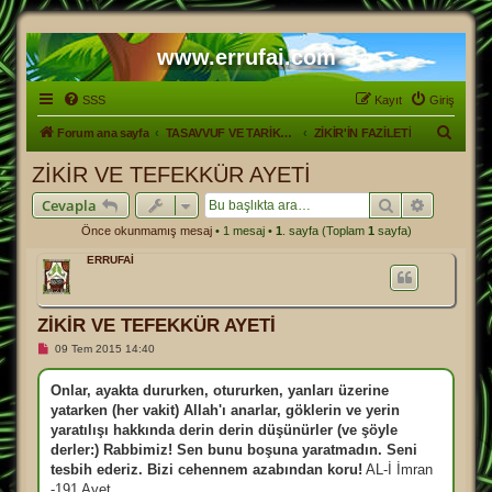
www.errufai.com
SSS
Kayıt
Giriş
A
Forum ana sayfa
TASAVVUF VE TARİKATLER
ZİKİR'İN FAZİLETİ
r
ZİKİR VE TEFEKKÜR AYETİ
a
Ara
Gelişmiş
Cevapla
Önce okunmamış mesaj
• 1 mesaj •
1
. sayfa (Toplam
1
sayfa)
ERRUFAİ
ZİKİR VE TEFEKKÜR AYETİ
O
09 Tem 2015 14:40
k
u
n
Onlar, ayakta dururken, otururken, yanları üzerine
m
yatarken (her vakit) Allah'ı anarlar, göklerin ve yerin
a
m
yaratılışı hakkında derin derin düşünürler (ve şöyle
ı
derler:) Rabbimiz! Sen bunu boşuna yaratmadın. Seni
ş
m
tesbih ederiz. Bizi cehennem azabından koru!
AL-İ İmran
e
-191 Ayet