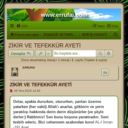
www.errufai.com
SSS
Kayıt
Giriş
A
Forum ana sayfa
TASAVVUF VE TARİKATLER
ZİKİR'İN FAZİLETİ
r
ZİKİR VE TEFEKKÜR AYETİ
a
Ara
Gelişmiş
Cevapla
Önce okunmamış mesaj
• 1 mesaj •
1
. sayfa (Toplam
1
sayfa)
ERRUFAİ
ZİKİR VE TEFEKKÜR AYETİ
O
09 Tem 2015 14:40
k
u
n
Onlar, ayakta dururken, otururken, yanları üzerine
m
yatarken (her vakit) Allah'ı anarlar, göklerin ve yerin
a
m
yaratılışı hakkında derin derin düşünürler (ve şöyle
ı
derler:) Rabbimiz! Sen bunu boşuna yaratmadın. Seni
ş
m
tesbih ederiz. Bizi cehennem azabından koru!
AL-İ İmran
e
-191 Ayet