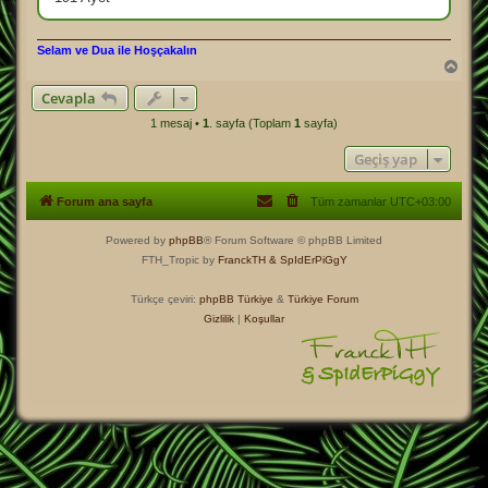
s
a
j
Selam ve Dua ile Hoşçakalın
B
a
Cevapla
ş
a
1 mesaj •
1
. sayfa (Toplam
1
sayfa)
d
ö
Geçiş yap
n
Forum ana sayfa
Tüm zamanlar
UTC+03:00
Powered by
phpBB
® Forum Software © phpBB Limited
FTH_Tropic by
FranckTH
& SpIdErPiGgY
Türkçe çeviri:
phpBB Türkiye
&
Türkiye Forum
Gizlilik
|
Koşullar