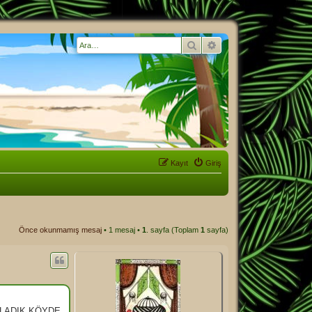
Ara
Gelişmiş arama
Kayıt
Giriş
Önce okunmamış mesaj
• 1 mesaj •
1
. sayfa (Toplam
1
sayfa)
TLADIK KÖYDE