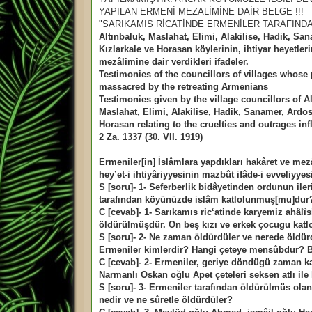
a
m
YAPILAN ERMENİ MEZALİMİNE DAİR BELGE !!!
ı
"SARIKAMIS RİCATİNDE ERMENİLER TARAFINDA
ş
m
Altınbaluk, Maslahat, Elimi, Alakilise, Hadik, Sa
e
Kızlarkale ve Horasan köylerinin, ihtiyar heyetler
s
a
mezâlimine dair verdikleri ifadeler.
j
Testimonies of the councillors of villages whose
massacred by the retreating Armenians
Testimonies given by the village councillors of Al
Maslahat, Elimi, Alakilise, Hadik, Sanamer, Ardos
Horasan relating to the cruelties and outrages in
2 Za. 1337 (30. VII. 1919)
Ermeniler[in] İslâmlara yapdıkları hakâret ve me
hey’et-i ihtiyâriyyesinin mazbût ifâde-i evveliyyesi
S [soru]- 1- Seferberlik bidâyetinden ordunun ile
tarafından köyünüzde islâm katlolunmuş[mu]dur
C [cevab]- 1- Sarıkamıs ric‘atinde karyemiz ahâlî
öldürülmüşdür. On beş kızı ve erkek çocugu kat
S [soru]- 2- Ne zaman öldürdüler ve nerede öldü
Ermeniler kimlerdir? Hangi çeteye mensûbdur? B
C [cevab]- 2- Ermeniler, geriye döndügü zaman k
Narmanlı Oskan oğlu Apet çeteleri seksen atlı ile
S [soru]- 3- Ermeniler tarafından öldürülmüs olan
nedir ve ne sûretle öldürdüler?