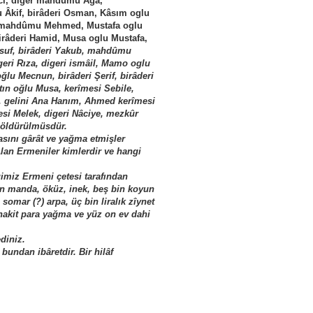
acı, diğer mahdûmu Ağa,
lu Âkif, birâderi Osman, Kâsım oglu
 mahdûmu Mehmed, Mustafa oglu
râderi Hamid, Musa oglu Mustafa,
suf, birâderi Yakub, mahdûmu
eri Rıza, digeri ismâil, Mamo oglu
ğlu Mecnun, birâderi Şerif, birâderi
ın oğlu Musa, kerîmesi Sebile,
e, gelini Ana Hanım, Ahmed kerîmesi
esi Melek, digeri Nâciye, mezkûr
e öldürülmüsdür.
asını gârât ve yağma etmişler
lan Ermeniler kimlerdir ve hangi
gimiz Ermeni çetesi tarafından
in manda, öküz, inek, beş bin koyun
somar (?) arpa, üç bin liralık zîynet
a nakit para yağma ve yüz on ev dahi
diniz.
bundan ibâretdir. Bir hilâf