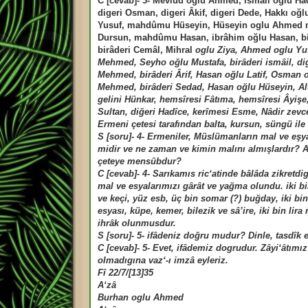
C [cevab]- 3- Mevlüd oğlu Ahmed, ismâil oğlu H
digeri Osman, digeri Âkif, digeri Dede, Hakkı oğ
Yusuf, mahdûmu Hüseyin, Hüseyin oglu Ahmed
Dursun, mahdûmu Hasan, ibrâhim oğlu Hasan, bi
birâderi Cemâl, Mihral
oglu Ziya, Ahmed oglu Yu
Mehmed, Seyho oğlu Mustafa, birâderi ismâil, dig
Mehmed, birâderi Ârif, Hasan oğlu Latif, Osman o
Mehmed, birâderi Sedad, Hasan oğlu Hüseyin, Alt
gelini Hünkar, hemsîresi Fâtıma, hemsîresi Âyiş
Sultan, diğeri Hadîce, kerîmesi Esme, Nâdir zevc
Ermeni çetesi tarafından balta, kursun, süngü il
S [soru]- 4- Ermeniler, Müslümanların mal ve eşy
midir ve ne zaman ve kimin malını almışlardır? A
çeteye mensûbdur?
C [cevab]- 4- Sarıkamıs ric‘atinde bâlâda zikretdi
mal ve esyalarımızı gârât ve yağma olundu. iki b
ve keçi, yüz esb, üç bin somar (?) buğday, iki bin 
esyası, küpe, kemer, bilezik ve sâ’ire, iki bin lir
ihrâk olunmusdur.
S [soru]- 5- ifâdeniz doğru mudur? Dinle, tasdîk e
C [cevab]- 5- Evet, ifâdemiz dogrudur. Zâyi‘âtımız 
olmadıgına vaz‘-ı imzâ eyleriz.
Fî 22/7/[13]35
A‘zâ
Burhan oglu Ahmed