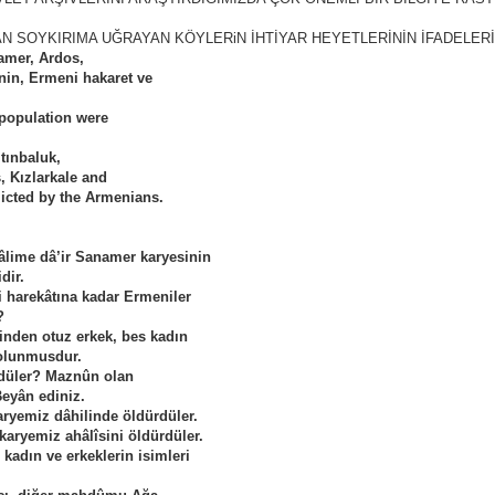
N SOYKIRIMA UĞRAYAN KÖYLERiN İHTİYAR HEYETLERİNİN İFADELERİ
namer, Ardos,
inin, Ermeni hakaret ve
 population were
tınbaluk,
, Kızlarkale and
flicted by the Armenians.
zâlime dâ’ir Sanamer karyesinin
dir.
ri harekâtına kadar Ermeniler
?
sinden otuz erkek, bes kadın
lolunmusdur.
rdüler? Maznûn olan
eyân ediniz.
aryemiz dâhilinde öldürdüler.
 karyemiz ahâlîsini öldürdüler.
 kadın ve erkeklerin isimleri