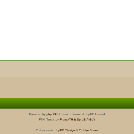
Powered by
phpBB
® Forum Software © phpBB Limited
FTH_Tropic by
FranckTH
& SpIdErPiGgY
Türkçe çeviri:
phpBB Türkiye
&
Türkiye Forum