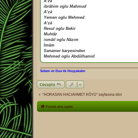
A‘zâ
ibrâhim oglu Mahmud
A‘zâ
Yemen oglu Mehmed
A‘zâ
Resul oglu Bekir
Muhtâr
ismâil oglu Nâzım
İmâm
Sanamer karyesinden
Mehmed oglu Abdülhamid
Selam ve Dua ile Hoşçakalın
Cevapla
“HORASAN HACIAHMET KÖYÜ” sayfasına dön
Forum ana sayfa