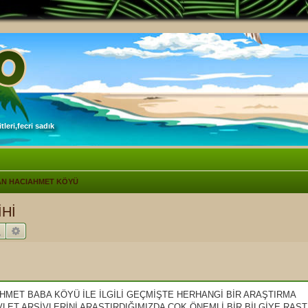
leri,fecri sadık
N HACIAHMET KÖYÜ
Hİ
Ara
Gelişmiş arama
HMET BABA KÖYÜ İLE İLGİLİ GEÇMİŞTE HERHANGİ BİR ARAŞTIRMA
VLET ARŞİVLERİNİ ARAŞTIRDIĞIMIZDA ÇOK ÖNEMLİ BİR BİLGİYE RAS