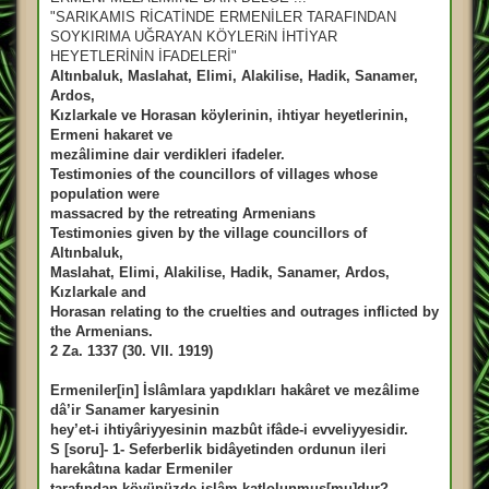
s
a
"SARIKAMIS RİCATİNDE ERMENİLER TARAFINDAN
j
SOYKIRIMA UĞRAYAN KÖYLERiN İHTİYAR
HEYETLERİNİN İFADELERİ"
Altınbaluk, Maslahat, Elimi, Alakilise, Hadik, Sanamer,
Ardos,
Kızlarkale ve Horasan köylerinin, ihtiyar heyetlerinin,
Ermeni hakaret ve
mezâlimine dair verdikleri ifadeler.
Testimonies of the councillors of villages whose
population were
massacred by the retreating Armenians
Testimonies given by the village councillors of
Altınbaluk,
Maslahat, Elimi, Alakilise, Hadik, Sanamer, Ardos,
Kızlarkale and
Horasan relating to the cruelties and outrages inflicted by
the Armenians.
2 Za. 1337 (30. VII. 1919)
Ermeniler[in] İslâmlara yapdıkları hakâret ve mezâlime
dâ’ir Sanamer karyesinin
hey’et-i ihtiyâriyyesinin mazbût ifâde-i evveliyyesidir.
S [soru]- 1- Seferberlik bidâyetinden ordunun ileri
harekâtına kadar Ermeniler
tarafından köyünüzde islâm katlolunmuş[mu]dur?