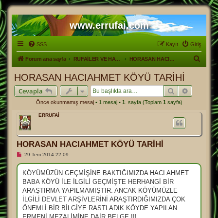
www.errufai.com
SSS
Kayıt
Giriş
A
Forum ana sayfa
RUFAİLER VE HAYATLARI
HORASAN HACIAHMET KÖYÜ
r
HORASAN HACIAHMET KÖYÜ TARİHİ
a
Ara
Gelişmiş
Cevapla
Önce okunmamış mesaj
• 1 mesaj •
1
. sayfa (Toplam
1
sayfa)
ERRUFAİ
HORASAN HACIAHMET KÖYÜ TARİHİ
O
29 Tem 2014 22:09
k
u
n
KÖYÜMÜZÜN GEÇMİŞİNE BAKTIĞIMIZDA HACI AHMET
m
BABA KÖYÜ İLE İLGİLİ GEÇMİŞTE HERHANGİ BİR
a
m
ARAŞTIRMA YAPILMAMIŞTIR. ANCAK KÖYÜMÜZLE
ı
İLGİLİ DEVLET ARŞİVLERİNİ ARAŞTIRDIĞIMIZDA ÇOK
ş
m
ÖNEMLİ BİR BİLGİYE RASTLADIK KÖYDE YAPILAN
e
ERMENİ MEZALİMİNE DAİR BELGE !!!