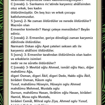
C [cevab]- 1- Sarıkamıs ric‘atinde karyemiz ahâlîsinden
otuz erkek, bes kadın
öldürülmüşdür. On beş kızı ve erkek çocugu
katlolunmusdur.
S [soru]- 2- Ne zaman öldürdüler ve nerede öldürdüler?
Maznûn olan
Ermeniler kimlerdir? Hangi çeteye mensûbdur? Beyân
ediniz.
C [cevab]- 2- Ermeniler, geriye döndügü zaman karyemiz
dâhilinde öldürdüler.
Narmanlı Oskan oğlu Apet çeteleri seksen atlı ile
karyemiz ahâlîsini öldürdüler.
S [soru]- 3- Ermeniler tarafından öldürülmüs olan kadın
ve erkeklerin isimleri
nedir ve ne sûretle öldürdüler?
C [cevab]- 3- Mevlüd oğlu Ahmed, ismâil oğlu Hacı, diğer
mahdûmu Ağa,
digeri Osman, digeri Âkif, digeri Dede, Hakkı oğlu Âkif,
birâderi Osman, Kâsım oglu
Yusuf, mahdûmu Hüseyin, Hüseyin oglu Ahmed
mahdûmu Mehmed, Mustafa oglu
Dursun, mahdûmu Hasan, ibrâhim oğlu Hasan, birâderi
Hamid, Musa oglu Mustafa,
birâderi Cemâl, Mihral
oglu Ziya, Ahmed oglu Yusuf,