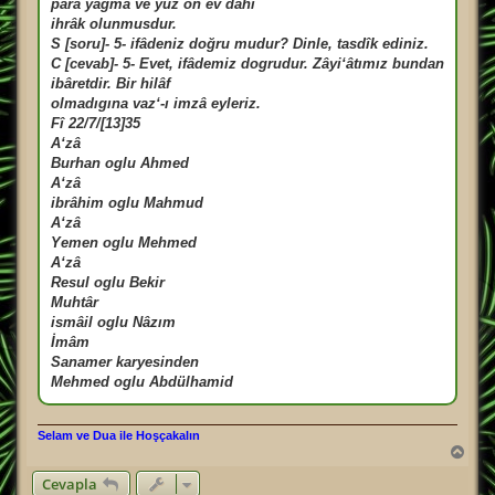
para yağma ve yüz on ev dahi
ihrâk olunmusdur.
S [soru]- 5- ifâdeniz doğru mudur? Dinle, tasdîk ediniz.
C [cevab]- 5- Evet, ifâdemiz dogrudur. Zâyi‘âtımız bundan
ibâretdir. Bir hilâf
olmadıgına vaz‘-ı imzâ eyleriz.
Fî 22/7/[13]35
A‘zâ
Burhan oglu Ahmed
A‘zâ
ibrâhim oglu Mahmud
A‘zâ
Yemen oglu Mehmed
A‘zâ
Resul oglu Bekir
Muhtâr
ismâil oglu Nâzım
İmâm
Sanamer karyesinden
Mehmed oglu Abdülhamid
Selam ve Dua ile Hoşçakalın
B
a
Cevapla
ş