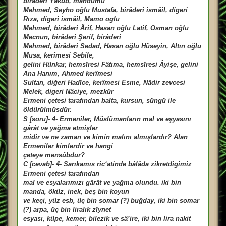
birâderi Yakub, mahdûmu
Mehmed, Seyho oğlu Mustafa, birâderi ismâil, digeri
Rıza, digeri ismâil, Mamo oglu
Mehmed, birâderi Ârif, Hasan oğlu Latif, Osman oğlu
Mecnun, birâderi Şerif, birâderi
Mehmed, birâderi Sedad, Hasan oğlu Hüseyin, Altın oğlu
Musa, kerîmesi Sebile,
gelini Hünkar, hemsîresi Fâtıma, hemsîresi Âyişe, gelini
Ana Hanım, Ahmed kerîmesi
Sultan, diğeri Hadîce, kerîmesi Esme, Nâdir zevcesi
Melek, digeri Nâciye, mezkûr
Ermeni çetesi tarafından balta, kursun, süngü ile
öldürülmüsdür.
S [soru]- 4- Ermeniler, Müslümanların mal ve eşyasını
gârât ve yağma etmişler
midir ve ne zaman ve kimin malını almışlardır? Alan
Ermeniler kimlerdir ve hangi
çeteye mensûbdur?
C [cevab]- 4- Sarıkamıs ric‘atinde bâlâda zikretdigimiz
Ermeni çetesi tarafından
mal ve esyalarımızı gârât ve yağma olundu. iki bin
manda, öküz, inek, beş bin koyun
ve keçi, yüz esb, üç bin somar (?) buğday, iki bin somar
(?) arpa, üç bin liralık zîynet
esyası, küpe, kemer, bilezik ve sâ’ire, iki bin lira nakit