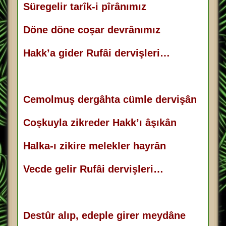
Süregelir tarîk-i pîrânımız
a
j
Döne döne coşar devrânımız
Hakk’a gider Rufâi dervişleri…
Cemolmuş dergâhta cümle dervişân
Coşkuyla zikreder Hakk’ı âşıkân
Halka-ı zikire melekler hayrân
Vecde gelir Rufâi dervişleri…
Destûr alıp, edeple girer meydâne