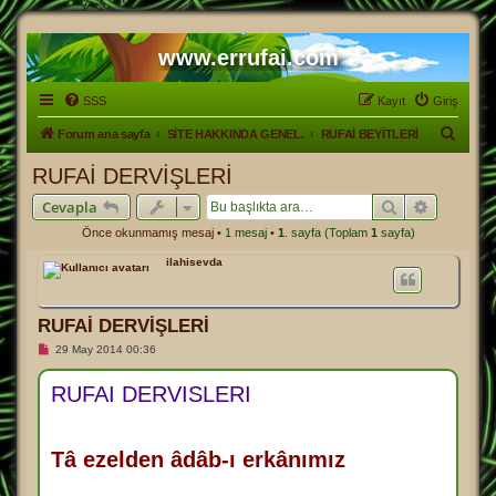
www.errufai.com
SSS
Kayıt
Giriş
A
Forum ana sayfa
SİTE HAKKINDA GENEL.
RUFAİ BEYİTLERİ
r
RUFAİ DERVİŞLERİ
a
Ara
Gelişmiş
Cevapla
Önce okunmamış mesaj
• 1 mesaj •
1
. sayfa (Toplam
1
sayfa)
ilahisevda
RUFAİ DERVİŞLERİ
O
29 May 2014 00:36
k
u
n
RUFAI DERVISLERI
m
a
m
ı
Tâ ezelden âdâb-ı erkânımız
ş
m
e
s