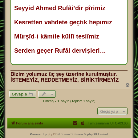
Seyyid Ahmed Rufâi’dir pîrimiz
Kesretten vahdete geçtik hepimiz
Mürşîd-i kâmile küllî teslîmiz
Serden geçer Rufâi dervişleri…
Bizim yolumuz üç şey üzerine kurulmuştur.
İSTEMEYİZ, REDDETMEYİZ, BİRİKTİRMEYİZ
B
a
Cevapla
ş
a
1 mesaj •
1
. sayfa (Toplam
1
sayfa)
d
ö
Geçiş yap
n
Forum ana sayfa
Tüm zamanlar
UTC+03:00
Powered by
phpBB
® Forum Software © phpBB Limited