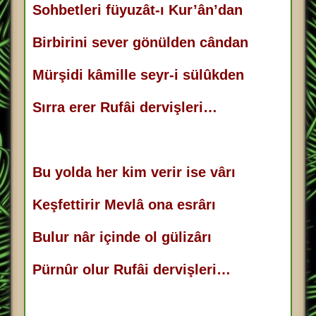
Sohbetleri füyuzât-ı Kur’ân’dan
Birbirini sever gönülden cândan
Mürşidi kâmille seyr-i sülûkden
Sırra erer Rufâi dervişleri…
Bu yolda her kim verir ise vârı
Keşfettirir Mevlâ ona esrârı
Bulur nâr içinde ol gülizârı
Pürnûr olur Rufâi dervişleri…