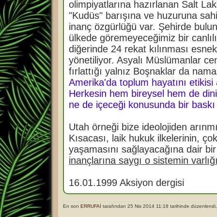
olimpiyatlarına hazırlanan Salt Lak
"Kudüs" barışına ve huzuruna sah
inanç özgürlüğü var. Şehirde bul
ülkede göremeyeceğimiz bir canlılı
diğerinde 24 rekat kılınması esnekl
yönetiliyor. Asyalı Müslümanlar c
fırlattığı yalnız Boşnaklar da nama
Amerika'da toplum hayatını etikisi
Herkesin hem bireysel hem de dini
ne de içeceği konusunda bir bask
Utah örneği bize ideolojiden arınm
Kısacası, laik hukuk ilkelerinin, ço
yaşamasını sağlayacağına dair bi
inançlarına saygı o sistemin varlı
16.01.1999 Aksiyon dergisi
En son
ERRUFAİ
tarafından 25 Nis 2014 11:18 tarihinde düzenlendi