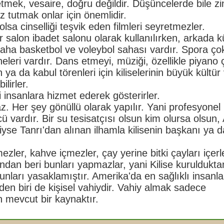
etmek, vesaire, doğru değildir. Düşüncelerde bile zi
 tutmak onlar için önemlidir.
lsa cinselliği teşvik eden filmleri seyretmezler.
r salon ibadet salonu olarak kullanılırken, arkada k
aha basketbol ve voleybol sahası vardır. Spora ç
ahneleri vardır. Dans etmeyi, müziği, özellikle piyano
ya da kabul törenleri için kiliselerinin büyük kültür
lirler.
 insanlara hizmet ederek gösterirler.
z. Her şey gönüllü olarak yapılır. Yani profesyonel
cü vardır. Bir su tesisatçısı olsun kim olursa olsun, 
iyse Tanrı'dan alınan ilhamla kilisenin başkanı ya d
zler, kahve içmezler, çay yerine bitki çayları içerl
dan beri bunları yapmazlar, yani Kilise kurulduktan
nları yasaklamıştır. Amerika'da en sağlıklı insanlar
den biri de kişisel vahiydir. Vahiy almak sadece
n mevcut bir kaynaktır.