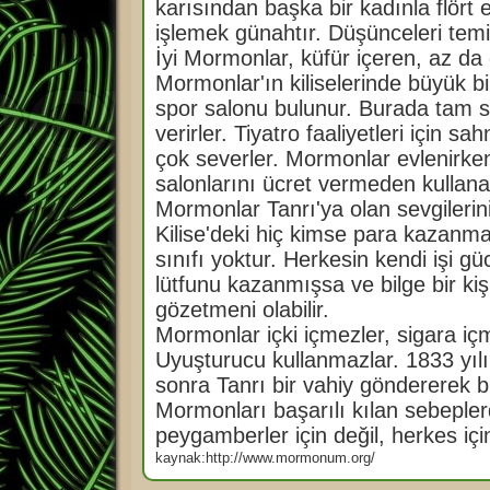
karısından başka bir kadınla flört 
işlemek günahtır. Düşünceleri temiz
İyi Mormonlar, küfür içeren, az da o
Mormonlar'ın kiliselerinde büyük bi
spor salonu bulunur. Burada tam s
verirler. Tiyatro faaliyetleri için s
çok severler. Mormonlar evlenirken 
salonlarını ücret vermeden kullanabi
Mormonlar Tanrı'ya olan sevgilerini
Kilise'deki hiç kimse para kazanma
sınıfı yoktur. Herkesin kendi işi gü
lütfunu kazanmışsa ve bilge bir kiş
gözetmeni olabilir.
Mormonlar içki içmezler, sigara içme
Uyuşturucu kullanmazlar. 1833 yılın
sonra Tanrı bir vahiy göndererek bu
Mormonları başarılı kılan sebepler
peygamberler için değil, herkes içi
kaynak:http://www.mormonum.org/