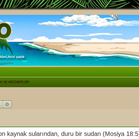
leri,fecri sadık
İN VE MEZHEPLER
Ara
Gelişmiş arama
 kaynak sularından, duru bir sudan (Mosiya 18:5) 