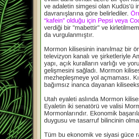
ve adaletin simgesi olan Kudüs'ü in
davranışlarına göre belirlediler.
Örn
“kafein” olduğu için Pepsi veya Co
verdiği bir "mabettir" ve kirletilm
da vurgulanmıştır.
Mormon kilisesinin inanılmaz bir örg
televizyon kanalı ve şirketleriyle A
yapı, açık kuralların varlığı ve 
gelişmesini sağladı. Mormon kilises
mezhepleşmeye yol açmaması. Kısa
bağımsız inanca dayanan kiliseekse
Utah eyaleti aslında Mormon kilises
Eyaletin iki senatörü ve valisi Mo
Mormonlarındır. Ekonomik başarıl
duygusu ve tasarruf bilincinin olma
Tüm bu ekonomik ve siyasi güce ra