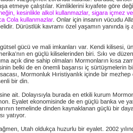
şa etmeye çalıştılar. Kimliklerini kıyafete göre deği
eğin, kesinlikle alkol kullanmazlar, sigara içmez ve
ca Cola kullanmazlar
. Onlar için insanın vücudu All
emelidir. Dürüstlük kavramı özel yaşamın yanında iş
ütsel gücü ve mali imkanları var. Kendi kilisesi, ün
merika'nın en güçlü kiliselerinden biri. Sıkı ve düzen
yoruma açık dine sahip olmaları Mormonların kısa z
inin belki de en önemli başarısı iç sürtüşmelerin bi
cası, Mormonluk Hıristiyanlık içinde bir mezhep d
nli bir din.
ine ait. Dolayısıyla burada en etkili kurum Mormon 
rmon. Eyalet ekonomisinde de en güçlü banka ve yat
arının temelinde dinden kaynaklanan güçlü bir da
sı yatıyor.
ğmen, Utah oldukça huzurlu bir eyalet. 2002 yılınd