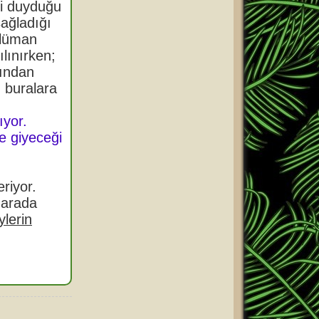
ini duyduğu
ağladığı
slüman
lınırken;
fından
 buralara
ıyor.
e giyeceği
riyor.
r arada
ylerin