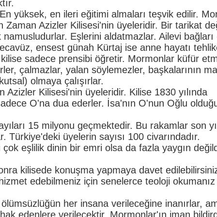
tır.
n yüksek, en ileri eğitimi almaları teşvik edilir. Mo
n Zaman Azizler Kilisesi'nin üyeleridir. Bir tarikat değ
ok namusludurlar. Eşlerini aldatmazlar. Ailevi bağları
 tecavüz, ensest günah Kürtaj ise anne hayatı tehli
 kilise sadece prensibi öğretir. Mormonlar küfür etm
ler, çalmazlar, yalan söylemezler, başkalarının ma
kutsal) olmaya çalışırlar.
izler Kilisesi'nin üyeleridir. Kilise 1830 yılında
 sadece O'na dua ederler. İsa'nın O'nun Oğlu olduğ
ayıları 15 milyonu geçmektedir. Bu rakamlar son yı
r. Türkiye'deki üyelerin sayısı 100 civarındadır.
ok eşlilik dinin bir emri olsa da fazla yaygın değild
sonra kilisede konuşma yapmaya davet edilebilirsini
 hizmet edebilmeniz için senelerce teoloji okumanız
 ölümsüzlüğün her insana verileceğine inanırlar, a
k edenlere verilecektir. Mormonlar'ın iman bildirg