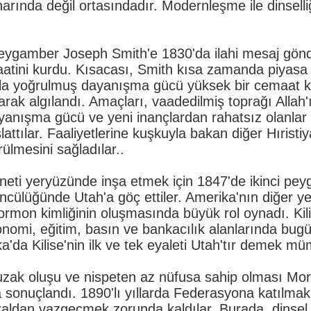
rında değil ortasındadır. Modernleşme ile dinselliğ
eygamber Joseph Smith'e 1830'da ilahi mesaj gönd
atini kurdu. Kısacası, Smith kısa zamanda piyasa
rla yoğrulmuş dayanışma gücü yüksek bir cemaat k
rak algılandı. Amaçları, vaadedilmiş toprağı Allah'ı
ayanışma gücü ve yeni inançlardan rahatsız olanlar
tılar. Faaliyetlerine kuşkuyla bakan diğer Hıristiy
ülmesini sağladılar..
nneti yeryüzünde inşa etmek için 1847'de ikinci pe
cülüğünde Utah'a göç ettiler. Amerika'nın diğer ye
ormon kimliğinin oluşmasında büyük rol oynadı. Kil
nomi, eğitim, basın ve bankacılık alanlarında bug
ika'da Kilise'nin ilk ve tek eyaleti Utah'tır demek m
uzak oluşu ve nispeten az nüfusa sahip olması Mo
sonuçlandı. 1890'lı yıllarda Federasyona katılmak 
uraldan vazgeçmek zorunda kaldılar. Burada, dinsel 