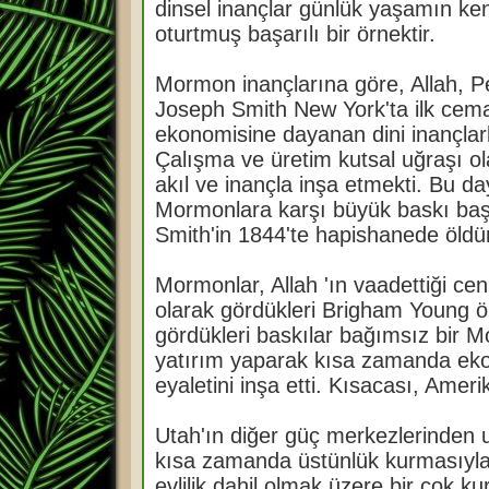
dinsel inançlar günlük yaşamın kena
oturtmuş başarılı bir örnektir.
Mormon inançlarına göre, Allah, P
Joseph Smith New York'ta ilk cema
ekonomisine dayanan dini inançla
Çalışma ve üretim kutsal uğraşı ola
akıl ve inançla inşa etmekti. Bu d
Mormonlara karşı büyük baskı başlat
Smith'in 1844'te hapishanede öldür
Mormonlar, Allah 'ın vaadettiği ce
olarak gördükleri Brigham Young ön
gördükleri baskılar bağımsız bir M
yatırım yaparak kısa zamanda eko
eyaletini inşa etti. Kısacası, Amer
Utah'ın diğer güç merkezlerinden 
kısa zamanda üstünlük kurmasıyla 
evlilik dahil olmak üzere bir çok k