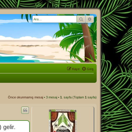
Ara
Gelişmiş arama
Kayıt
Giriş
Önce okunmamış mesaj
• 3 mesaj •
1
. sayfa (Toplam
1
sayfa)
gelir.