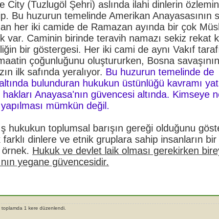
e City (Tuzlugöl Şehri) aslında ilahi dinlerin özlem
ip. Bu huzurun temelinde Amerikan Anayasasının s
unan her iki camide de Ramazan ayında bir çok Mü
k var. Caminin birinde teravih namazı sekiz rekat kı
iğin bir göstergesi. Her iki cami de aynı Vakıf tara
emaatin çoğunluğunu oluştururken, Bosna savaşının
zın ilk safında yeralıyor.
Bu huzurun temelinde de
 altında bulunduran hukukun üstünlüğü kavramı yat
 hakları Anayasa'nın güvencesi altında. Kimseye n
ı yapılması mümkün değil.
ış hukukun toplumsal barışın gereği olduğunu göste
k farklı dinlere ve etnik gruplara sahip insanların bi
r örnek.
Hukuk ve devlet laik olması gerekirken bire
ğının yegane güvencesidir.
, toplamda 1 kere düzenlendi.