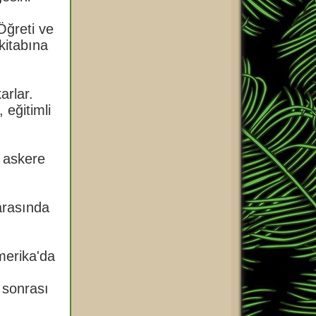
Öğreti ve
kitabına
arlar.
 eğitimli
, askere
arasında
merika'da
k sonrası