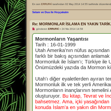
En son
ERRUFAİ
tarafından 02 May 2014 14:55 tarihinde düzenlendi
Selam ve Dua ile Hoşçakalın
Re: MORMONLAR İSLAMA EN YAKIN TARİK
O
gönderen
ERRUFAİ
»
24 Nis 2014 14:58
k
u
n
Mormonların Yaşantısı
m
Tarih : 16-01-1999
a
m
Utah Amerika'nın nüfus açısından e
ı
ş
farklı bir bakış açısından anlamak 
m
e
Mormonluk ile İslam'ı; Türkiye ile
s
a
Önümüzdeki yazıda da Mormon kilis
j
Utah'ı diğer eyaletlerden ayıran t
Mormonluk ilk ve tek yerli Amerika
Mormonların inançlarının temelini 
oluşturuyor.
Bu kitap, Tevrat ve İ
bahsetmez. Ama, içki yasağından cin
konuda İslam'a en yakın din Morm