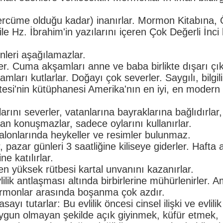
ercüme olduğu kadar) inanırlar. Mormon Kitabına, 
e Hz. İbrahim'in yazılarını içeren Çok Değerli İnci 
nleri aşağılamazlar.
er. Cuma akşamları anne ve baba birlikte dışarı çık
ları kutlarlar. Doğayı çok severler. Saygılı, bilgili,
itesi'nin kütüphanesi Amerika'nın en iyi, en modern
rını severler, vatanlarına bayraklarına bağlıdırlar
kadan konuşmazlar, sadece oylarını kullanırlar.
salonlarında heykeller ve resimler bulunmaz.
pazar günleri 3 saatliğine kiliseye giderler. Hafta 
ine katılırlar.
 en yüksek rütbesi kartal unvanını kazanırlar.
lik antlaşması altında birbirlerine mühürlenirler. A
rmonlar arasında boşanma çok azdır.
yı tutarlar: Bu evlilik öncesi cinsel ilişki ve evlili
uygun olmayan şekilde açık giyinmek, küfür etmek,