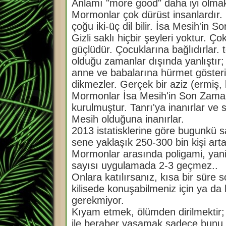
Anlamı "more good" daha iyi olmak
a
m
Mormonlar çok dürüst insanlardır. E
ı
ş
çoğu iki-üç dil bilir. İsa Mesih'in So
m
e
Gizli saklı hiçbir şeyleri yoktur. Ç
s
a
güçlüdür. Çocuklarına bağlıdırlar.
j
olduğu zamanlar dışında yanlıştır;
anne ve babalarına hürmet gösterir
dikmezler. Gerçek bir aziz (ermiş, 
Mormonlar İsa Mesih'in Son Zaman Az
kurulmuştur. Tanrı'ya inanırlar ve
Mesih olduğuna inanırlar.
2013 istatisklerine göre bugunkü s
sene yaklaşık 250-300 bin kişi arta
Mormonlar arasında poligami, yani ç
sayısı uygulamada 2-3 geçmez..
Onlara katılırsanız, kısa bir süre 
kilisede konuşabilmeniz için ya da
gerekmiyor.
Kıyam etmek, ölümden dirilmektir;
ile beraber yaşamak sadece bunu ha