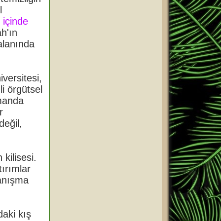
l
 içinde
ah'ın
 alanında
iversitesi,
li örgütsel
amanda
r
eğil,
kilisesi.
ırımlar
yanışma
aki kış