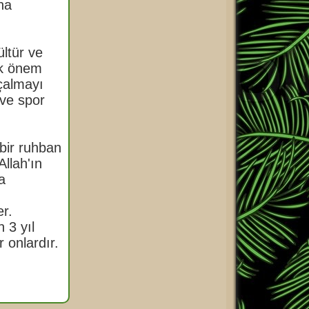
na
ültür ve
ok önem
 çalmayı
 ve spor
 bir ruhban
Allah'ın
a
er.
 3 yıl
 onlardır.