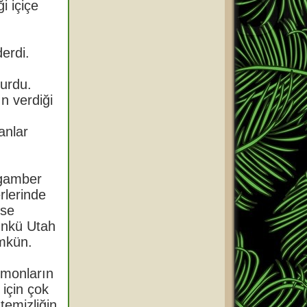
i içiçe
erdi.
urdu.
n verdiği
anlar
ygamber
rlerinde
ise
ünkü Utah
ümkün.
rmonların
için çok
temizliğin