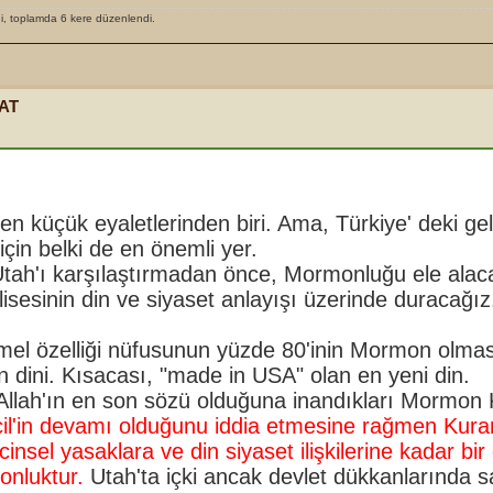
, toplamda 6 kere düzenlendi.
AT
n küçük eyaletlerinden biri. Ama, Türkiye' deki gel
için belki de en önemli yer.
 Utah'ı karşılaştırmadan önce, Mormonluğu ele alac
esinin din ve siyaset anlayışı üzerinde duracağız
emel özelliği nüfusunun yüzde 80'inin Mormon olmas
n dini. Kısacası, "made in USA" olan en yeni din.
Allah'ın en son sözü olduğuna inandıkları Mormon 
ncil'in devamı olduğunu iddia etmesine rağmen Kura
sel yasaklara ve din siyaset ilişkilerine kadar bir
onluktur.
Utah'ta içki ancak devlet dükkanlarında sa