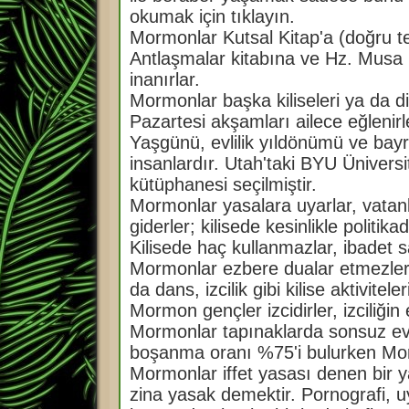
okumak için tıklayın.
Mormonlar Kutsal Kitap'a (doğru t
Antlaşmalar kitabına ve Hz. Musa il
inanırlar.
Mormonlar başka kiliseleri ya da di
Pazartesi akşamları ailece eğlenirl
Yaşgünü, evlilik yıldönümü ve bayram
insanlardır. Utah'taki BYU Ünivers
kütüphanesi seçilmiştir.
Mormonlar yasalara uyarlar, vatanla
giderler; kilisede kesinlikle politi
Kilisede haç kullanmazlar, ibadet 
Mormonlar ezbere dualar etmezler, 
da dans, izcilik gibi kilise aktiviteler
Mormon gençler izcidirler, izciliğin
Mormonlar tapınaklarda sonsuz evli
boşanma oranı %75'i bulurken Mo
Mormonlar iffet yasası denen bir yasa
zina yasak demektir. Pornografi, 