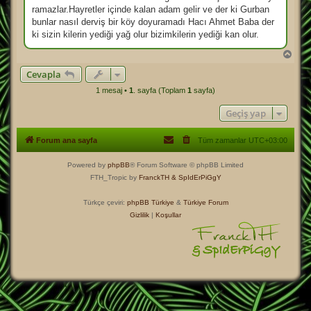
a
ramazlar.Hayretler içinde kalan adam gelir ve der ki Gurban
j
bunlar nasıl derviş bir köy doyuramadı Hacı Ahmet Baba der
ki sizin kilerin yediği yağ olur bizimkilerin yediği kan olur.
B
a
Cevapla
ş
a
1 mesaj •
1
. sayfa (Toplam
1
sayfa)
d
ö
Geçiş yap
n
Forum ana sayfa
Tüm zamanlar
UTC+03:00
Powered by
phpBB
® Forum Software © phpBB Limited
FTH_Tropic by
FranckTH
& SpIdErPiGgY
Türkçe çeviri:
phpBB Türkiye
&
Türkiye Forum
Gizlilik
|
Koşullar