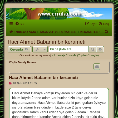
www.errufai.com
SSS
Kayıt
Giriş
A
Forum ana sayfa
TASAVVUF VE TARİKATLER
KERAMETLER
r
Hacı Ahmet Babanın bir kerameti
a
Ara
Gelişmiş
Cevapla
Önce okunmamış mesaj
• 1 mesaj •
1
. sayfa (Toplam
1
sayfa)
Küçük Derviş Hamza
Hacı Ahmet Babanın bir kerameti
O
04 Şub 2014 11:05
k
u
n
Hacı Ahmet Babaya komşu köylerden biri gelir ve der ki
m
bizim köyde 2 tane adam var bunlar sizin köye gelse siz
a
m
doyuramazsınız.Hacı Ahmet Baba der ki peki gurban öyleyse
ı
siz o 2 adamı bize gönderin bizde size 2 tane derviş
ş
m
gönderelim.Adam kabul eder.Köye gelen 2 adam 1 tepsiyi
e
daha bitirmeden tıkanırlar.Ancak giden 2 dervişi bir türlü doyu
s