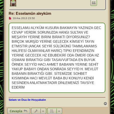
a
d
ö
n
Re: Esselamün aleyküm
O
19 Ara 2013 23:50
k
u
n
ESSELAMU ALYKÜM KUSURA BAKMAYIN YAZINIZA GEC
m
CEVAP VERDİK SORUNUZDA HANGI SULTAN VE
a
m
MEŞAYİH YERINE BIRINI BIRAKTI DIYORSUNUZ?
ı
BIRÇOK MURŞİD YERİNE GELECEK KİMSEYİ TAYIN
ş
m
ETMISTIR (ANCAK SEYRİ SÜLÜKÜNÜ TAMMLAMAMIS
e
HALİFESİ OLMAYANLAR HARİC) TIPKI EFENDIMIZIN
s
a
YERINE GECECEK HZ EBUBEKİRİ ODA ÖMERİ ODA HZ
j
OSMANI BIRAKTIGI GIBI TASAVVUFTADA EN BUYUK
ÖRNEK SEYYİD HACI AHMET BABANIN YERINE SEHİT
YAKUP BABAYI ONDAN SONRADA SEYYİD H. MEVLÜT
BABANIN BIRAKTIĞI GİBİ. SİTEMİZDE SOHBET
KISIMINDA HACI MEVLÜT BABA BU KONUYU KENDİ
SESİNDEN ANLATMAKTADIR DİNLEMENİZİ TAVSİYE
EDERİM
Selam ve Dua ile Hoşçakalın
B
a
Cevapla
ş
a