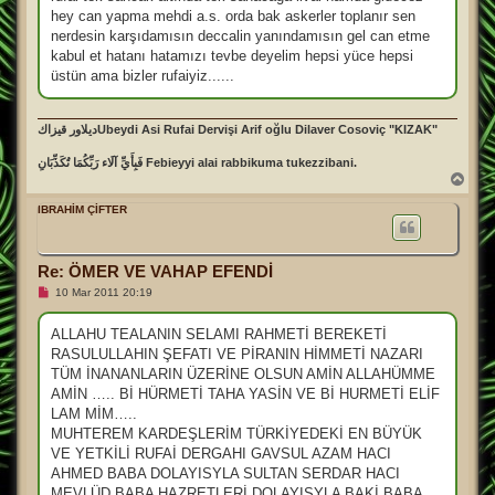
hey can yapma mehdi a.s. orda bak askerler toplanır sen
nerdesin karşıdamısın deccalin yanındamısın gel can etme
kabul et hatanı hatamızı tevbe deyelim hepsi yüce hepsi
üstün ama bizler rufaiyiz......
ديلاور قيزاكUbeydi Asi Rufai Dervişi Arif oğlu Dilaver Cosoviç "KIZAK"
فَبِأَيِّ آلَاء رَبِّكُمَا تُكَذِّبَانِ Febieyyi alai rabbikuma tukezzibani.
B
a
ş
İBRAHİM ÇİFTER
a
d
ö
Re: ÖMER VE VAHAP EFENDİ
n
O
10 Mar 2011 20:19
k
u
n
ALLAHU TEALANIN SELAMI RAHMETİ BEREKETİ
m
RASULULLAHIN ŞEFATI VE PİRANIN HİMMETİ NAZARI
a
m
TÜM İNANANLARIN ÜZERİNE OLSUN AMİN ALLAHÜMME
ı
AMİN ….. Bİ HÜRMETİ TAHA YASİN VE Bİ HURMETİ ELİF
ş
m
LAM MİM…..
e
MUHTEREM KARDEŞLERİM TÜRKİYEDEKİ EN BÜYÜK
s
a
VE YETKİLİ RUFAİ DERGAHI GAVSUL AZAM HACI
j
AHMED BABA DOLAYISYLA SULTAN SERDAR HACI
MEVLÜD BABA HAZRETLERİ DOLAYISYLA BAKİ BABA