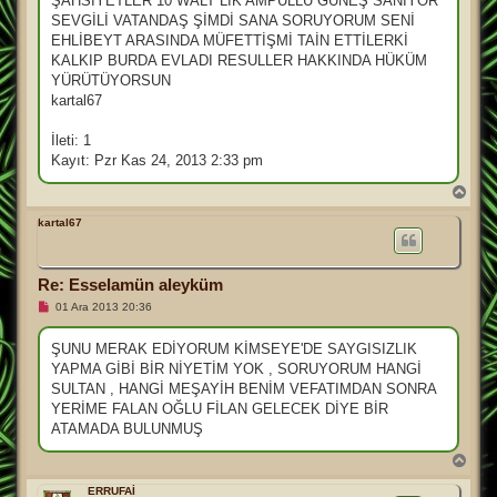
ŞAHSİYETLER 10 WALT LIK AMPULLÜ GÜNEŞ SANIYOR
ı
SEVGİLİ VATANDAŞ ŞİMDİ SANA SORUYORUM SENİ
ş
m
EHLİBEYT ARASINDA MÜFETTİŞMİ TAİN ETTİLERKİ
e
KALKIP BURDA EVLADI RESULLER HAKKINDA HÜKÜM
s
a
YÜRÜTÜYORSUN
j
kartal67
İleti: 1
Kayıt: Pzr Kas 24, 2013 2:33 pm
B
a
ş
kartal67
a
d
ö
Re: Esselamün aleyküm
n
O
01 Ara 2013 20:36
k
u
n
ŞUNU MERAK EDİYORUM KİMSEYE'DE SAYGISIZLIK
m
YAPMA GİBİ BİR NİYETİM YOK , SORUYORUM HANGİ
a
m
SULTAN , HANGİ MEŞAYİH BENİM VEFATIMDAN SONRA
ı
YERİME FALAN OĞLU FİLAN GELECEK DİYE BİR
ş
m
ATAMADA BULUNMUŞ
e
s
B
a
a
j
ş
ERRUFAİ