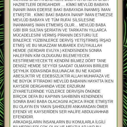
HAZRETLERİ DERGAHIDIR … KİMKİ MEVLÜD BABAYA
İNANIR İMAN EDERSE BAKİ BABAYADA İNANMIŞ İMAN
ETMİŞTİR . KİMKİ BAKİ BABAYA İNANIP İMAN ETMEZSE
MEVLÜD BABAYA VE TÜM RUFAİ SİLSİLESİNE
İNANMAMIŞ İMAN ETMEMİŞ OLUR… MEVLÜD BABA
GİBİ BİR SULTAN ŞERİATIN VE TARİKATIN YILLARCA
MÜCADELESİNİ VERMİŞ PİRANIN DESTURU İLE
BİNLERCE YÜZBİNLERCE DERVİŞ YETİŞTİRMİŞ İRŞAD
ETMİŞ VE BU MUAZZAM MUBAREK EVLİYAULLAH
HEMDE (SERDARI EVLİYA ) KENDİSİNDEN SONRA
HALEFİNİN KİM OLDUGUNU BİLEMEYECEK
KESTİREMEYECEK’TE KENDİNİ BİLMEZ DÖRT TANE
DENSİZ HEMDE SEYYİDİ SAADAT OLMAYAN BİRİLERİ
ŞEYHLİK İDDİASINDA BULUNACAK BU NE KADAR
ABESLİKTİR VE EDEBSİZLİKTİR ALLAH MUHAFAZA VE
NE BÜYÜK İFTİRADIKİ MEVLÜD BABANIN HAYATTA İKEN
KAYSERİ DERGAHINDA VEDE ERZURUM
ZİYARETLERİNDE YÜZLERCE DERVİŞİN ÖNÜNDE
BİRÇOK DEFA BU KAPININ SAHİBİNİN KENDİNDEN
SONRA BAKİ BABA OLACAGINI AÇIKCA İFADE ETMİŞTİR
BU OLAYIN EN YAKIN ŞAHİDLERİ ANKARADAN ÖMER
EFENDİ VE KAYSERİDEN SER HALİFE ABDULVAHHAB
EFENDİDİR.
ARKADAŞLARIN İNSANLARIN BU KONULARLA İLGİLİ