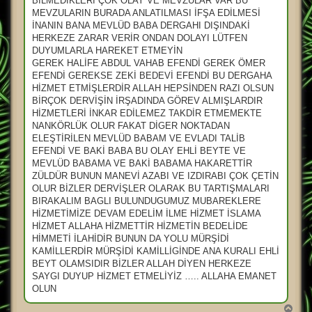
BİLMEDİKLERİ ÇOK OLAY VE MEVZULAR VAR BU
MEVZULARIN BURADA ANLATILMASI İFŞA EDİLMESİ
İNANIN BANA MEVLÜD BABA DERGAHI DIŞINDAKİ
HERKEZE ZARAR VERİR ONDAN DOLAYI LÜTFEN
DUYUMLARLA HAREKET ETMEYİN
GEREK HALİFE ABDUL VAHAB EFENDİ GEREK ÖMER
EFENDİ GEREKSE ZEKİ BEDEVİ EFENDİ BU DERGAHA
HİZMET ETMİŞLERDİR ALLAH HEPSİNDEN RAZI OLSUN
BİRÇOK DERVİŞİN İRŞADINDA GÖREV ALMIŞLARDIR
HİZMETLERİ İNKAR EDİLEMEZ TAKDİR ETMEMEKTE
NANKÖRLÜK OLUR FAKAT DİGER NOKTADAN
ELEŞTİRİLEN MEVLÜD BABAM VE EVLADI TALİB
EFENDİ VE BAKİ BABA BU OLAY EHLİ BEYTE VE
MEVLÜD BABAMA VE BAKİ BABAMA HAKARETTİR
ZÜLDÜR BUNUN MANEVİ AZABI VE IZDIRABI ÇOK ÇETİN
OLUR BİZLER DERVİŞLER OLARAK BU TARTIŞMALARI
BIRAKALIM BAGLI BULUNDUGUMUZ MUBAREKLERE
HİZMETİMİZE DEVAM EDELİM İLME HİZMET İSLAMA
HİZMET ALLAHA HİZMETTİR HİZMETİN BEDELİDE
HİMMETİ İLAHİDİR BUNUN DA YOLU MÜRŞİDİ
KAMİLLERDİR MÜRŞİDİ KAMİLLİGİNDE ANA KURALI EHLİ
BEYT OLAMSIDIR BİZLER ALLAH DİYEN HERKEZE
SAYGI DUYUP HİZMET ETMELİYİZ ….. ALLAHA EMANET
OLUN
B