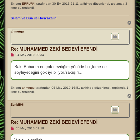
En son
ERRUFAİ
tarafından 30 Eyl 2013 21:11 tarihinde düzenlendi, toplamda 3
kere düzenlendi.
Selam ve Dua ile Hoşçakalın
B
a
ş
ahmetgu
a
d
ö
Re: MUHAMMED ZEKİ BEDEVİ EFENDİ
n
O
04 May 2010 20:34
k
u
n
Baki Babanın en çok sevdiğim yönüde bu ,kime ne
m
söyleyeceğini çok iyi biliyor.Yakışırr...
a
m
ı
ş
En son
ahmetgu
tarafından 05 May 2010 16:51 tarihinde düzenlendi, toplamda 1
m
kere düzenlendi.
e
B
s
a
a
j
ş
Zenbil06
a
d
ö
Re: MUHAMMED ZEKİ BEDEVİ EFENDİ
n
O
05 May 2010 09:18
k
u
n