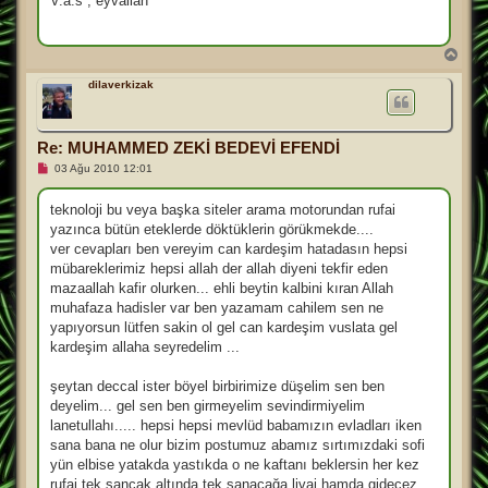
V.a.s , eyvallah
m
a
m
ı
B
ş
a
m
ş
dilaverkizak
e
a
s
d
a
j
ö
n
Re: MUHAMMED ZEKİ BEDEVİ EFENDİ
O
03 Ağu 2010 12:01
k
u
n
teknoloji bu veya başka siteler arama motorundan rufai
m
yazınca bütün eteklerde döktüklerin görükmekde....
a
m
ver cevapları ben vereyim can kardeşim hatadasın hepsi
ı
mübareklerimiz hepsi allah der allah diyeni tekfir eden
ş
m
mazaallah kafir olurken... ehli beytin kalbini kıran Allah
e
muhafaza hadisler var ben yazamam cahilem sen ne
s
a
yapıyorsun lütfen sakin ol gel can kardeşim vuslata gel
j
kardeşim allaha seyredelim ...
şeytan deccal ister böyel birbirimize düşelim sen ben
deyelim... gel sen ben girmeyelim sevindirmiyelim
lanetullahı..... hepsi hepsi mevlüd babamızın evladları iken
sana bana ne olur bizim postumuz abamız sırtımızdaki sofi
yün elbise yatakda yastıkda o ne kaftanı beklersin her kez
rufai tek sancak altında tek sanacağa livai hamda gidecez