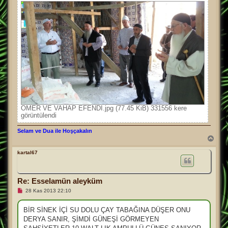
e
s
a
j
ÖMER VE VAHAP EFENDİ.jpg (77.45 KiB) 331556 kere
görüntülendi
Selam ve Dua ile Hoşçakalın
B
a
ş
kartal67
a
d
ö
Re: Esselamün aleyküm
n
O
28 Kas 2013 22:10
k
u
n
BİR SİNEK İÇİ SU DOLU ÇAY TABAĞINA DÜŞER ONU
m
DERYA SANIR, ŞİMDİ GÜNEŞİ GÖRMEYEN
a
m