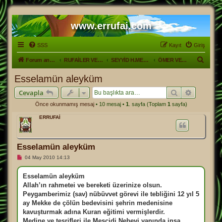
www.errufai.com
SSS
Kayıt
Giriş
A
Forum ana sayfa
RUFAİLER VE HAYATLARI
SEYYİD H.MEVLÜT BABA HZ'nin YETİŞTİRDİĞİ ŞAHSİYETLER
ÖMER VE VAHAP EFNDİ
r
Esselamün aleyküm
a
Ara
Gelişmiş
Cevapla
Önce okunmamış mesaj
• 10 mesaj •
1
. sayfa (Toplam
1
sayfa)
ERRUFAİ
Esselamün aleyküm
O
04 May 2010 14:13
k
u
n
Esselamün aleyküm
m
Allah’ın rahmetei ve bereketi üzerinize olsun.
a
m
Peygamberimiz (sav) nübüvvet görevi ile tebliğini 12 yıl 5
ı
ay Mekke de çölün bedevisini şehrin medenisine
ş
m
kavuşturmak adına Kuran eğitimi vermişlerdir.
e
Medine ye teşrifleri ile Mescidi Nebevi yanında inşa