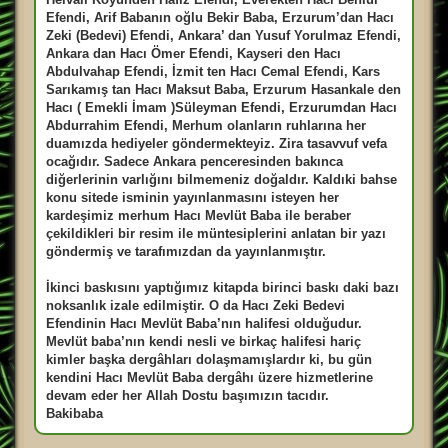
Efendi, Arif Babanın oğlu Bekir Baba, Erzurum’dan Hacı
Zeki (Bedevi) Efendi, Ankara’ dan Yusuf Yorulmaz Efendi,
Ankara dan Hacı Ömer Efendi, Kayseri den Hacı
Abdulvahap Efendi, İzmit ten Hacı Cemal Efendi, Kars
Sarıkamış tan Hacı Maksut Baba, Erzurum Hasankale den
Hacı ( Emekli İmam )Süleyman Efendi, Erzurumdan Hacı
Abdurrahim Efendi, Merhum olanların ruhlarına her
duamızda hediyeler göndermekteyiz. Zira tasavvuf vefa
ocağıdır. Sadece Ankara penceresinden bakınca
diğerlerinin varlığını bilmemeniz doğaldır. Kaldıki bahse
konu sitede isminin yayınlanmasını isteyen her
kardeşimiz merhum Hacı Mevlüt Baba ile beraber
çekildikleri bir resim ile müntesiplerini anlatan bir yazı
göndermiş ve tarafımızdan da yayınlanmıştır.
İkinci baskısını yaptığımız kitapda birinci baskı daki bazı
noksanlık izale edilmiştir. O da Hacı Zeki Bedevi
Efendinin Hacı Mevlüt Baba’nın halifesi olduğudur.
Mevlüt baba’nın kendi nesli ve birkaç halifesi hariç
kimler başka dergâhları dolaşmamışlardır ki, bu gün
kendini Hacı Mevlüt Baba dergâhı üzere hizmetlerine
devam eder her Allah Dostu başımızın tacıdır.
Bakibaba