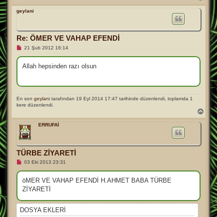
a
ş
geylani
a
d
ö
Re: ÖMER VE VAHAP EFENDİ
n
O
21 Şub 2012 16:14
k
u
n
Allah hepsinden razı olsun
m
a
m
ı
ş
En son
geylani
tarafından 19 Eyl 2014 17:47 tarihinde düzenlendi, toplamda 1
m
kere düzenlendi.
e
B
s
a
a
j
ş
ERRUFAİ
a
d
ö
n
TÜRBE ZİYARETİ
O
03 Eki 2013 23:31
k
u
n
öMER VE VAHAP EFENDİ H.AHMET BABA TÜRBE
m
ZİYARETİ
a
m
ı
ş
DOSYA EKLERI
m