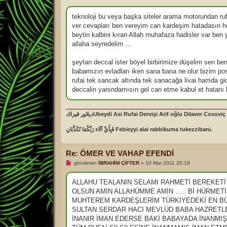
j
k
u
n
teknoloji bu veya başka siteler arama motorundan ru
m
ver cevapları ben vereyim can kardeşim hatadasın heps
a
m
beytin kalbini kıran Allah muhafaza hadisler var be
ı
allaha seyredelim ...
ş
m
e
şeytan deccal ister böyel birbirimize düşelim sen ben
s
a
babamızın evladları iken sana bana ne olur bizim po
j
rufai tek sancak altında tek sanacağa livai hamda g
deccalin yanındamısın gel can etme kabul et hatanı h
ديلاور قيزاكUbeydi Asi Rufai Dervişi Arif oğlu Dilaver Cosov
فَبِأَيِّ آلَاء رَبِّكُمَا تُكَذِّبَانِ Febieyyi alai rabbikuma tukezzibani.
Re: ÖMER VE VAHAP EFENDİ
O
gönderen
İBRAHİM ÇİFTER
»
10 Mar 2011 20:19
k
u
n
ALLAHU TEALANIN SELAMI RAHMETİ BEREKETİ 
m
OLSUN AMİN ALLAHÜMME AMİN ….. Bİ HÜRMETİ 
a
m
MUHTEREM KARDEŞLERİM TÜRKİYEDEKİ EN BÜY
ı
SULTAN SERDAR HACI MEVLÜD BABA HAZRETLE
ş
m
İNANIR İMAN EDERSE BAKİ BABAYADA İNANMIŞ
e