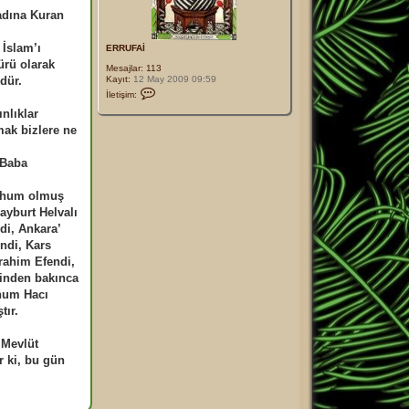
adına Kuran
 İslam’ı
ERRUFAİ
ürü olarak
Mesajlar:
113
Kayıt:
12 May 2009 09:59
dür.
İ
İletişim:
l
e
nlıklar
t
mak bizlere ne
i
ş
i
 Baba
m
E
R
merhum olmuş
R
U
ayburt Helvalı
F
di, Ankara’
A
İ
ndi, Kars
rahim Efendi,
sinden bakınca
rhum Hacı
tır.
 Mevlüt
r ki, bu gün