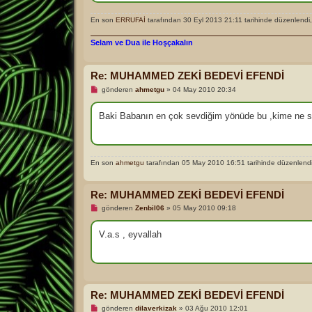
En son
ERRUFAİ
tarafından 30 Eyl 2013 21:11 tarihinde düzenlendi
Selam ve Dua ile Hoşçakalın
Re: MUHAMMED ZEKİ BEDEVİ EFENDİ
O
gönderen
ahmetgu
»
04 May 2010 20:34
k
u
n
Baki Babanın en çok sevdiğim yönüde bu ,kime ne söyl
m
a
m
ı
ş
En son
ahmetgu
tarafından 05 May 2010 16:51 tarihinde düzenlendi
m
e
s
a
Re: MUHAMMED ZEKİ BEDEVİ EFENDİ
j
O
gönderen
Zenbil06
»
05 May 2010 09:18
k
u
n
V.a.s , eyvallah
m
a
m
ı
ş
m
e
Re: MUHAMMED ZEKİ BEDEVİ EFENDİ
s
a
O
gönderen
dilaverkizak
»
03 Ağu 2010 12:01