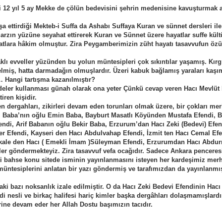
ni 12 yıl 5 ay Mekke de çölün bedevisini şehrin medenisine kavuşturmak 
şa ettirdiği Mekteb-i Suffa da Ashabı Suffaya Kuran ve sünnet dersleri ile
i) arzın yüzüne seyahat ettirerek Kuran ve Sünnet üzere hayatlar suffe kült
ayatlara hâkim olmuştur. Zira Peygamberimizin züht hayatı tasavvufun özü
lı evveller yüzünden bu yolun müntesipleri çok sıkıntılar yaşamış. Kırgı
lmiş, hatta darmadağın olmuşlardır. Üzeri kabuk bağlamış yaraları kaşı
 Hangi tartışma kazanılmıştır?
fadeler kullanması günah olarak ona yeter Çünkü cevap veren Hacı Mevlüt
iren kişidir.
en dergahları, zikirleri devam eden torunları olmak üzere, bir çokları 
l Baba’nın oğlu Emin Baba, Bayburt Masatlı Köyünden Mustafa Efendi, B
ndi, Arif Babanın oğlu Bekir Baba, Erzurum’dan Hacı Zeki (Bedevi) Efen
 Efendi, Kayseri den Hacı Abdulvahap Efendi, İzmit ten Hacı Cemal Efe
kale den Hacı ( Emekli İmam )Süleyman Efendi, Erzurumdan Hacı Abdur
er göndermekteyiz. Zira tasavvuf vefa ocağıdır. Sadece Ankara pencere
ıki bahse konu sitede isminin yayınlanmasını isteyen her kardeşimiz me
 müntesiplerini anlatan bir yazı göndermiş ve tarafımızdan da yayınlanmış
daki bazı noksanlık izale edilmiştir. O da Hacı Zeki Bedevi Efendinin Hacı
i nesli ve birkaç halifesi hariç kimler başka dergâhları dolaşmamışlardı
ine devam eder her Allah Dostu başımızın tacıdır.