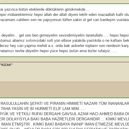
fai yazınca bütün eteklerde döktüklerin görükmekde....
i mübareklerimiz hepsi allah der allah diyeni tekfir eden mazaallah kafir olur
n yazamam cahilem sen ne yapıyorsun lütfen sakin ol gel can kardeşim vuslata
 deyelim... gel sen ben girmeyelim sevindirmiyelim lanetullahı..... hepsi heps
stumuz abamız sırtımızdaki sofi yün elbise yatakda yastıkda o ne kaftanı bek
idecez hey can yapma mehdi a.s. orda bak askerler toplanır sen nerdesin kar
atamızı tevbe deyelim hepsi yüce hepsi üstün ama bizler rufaiyiz......
iç "KIZAK"
RASULULLAHIN ŞEFATI VE PİRANIN HİMMETİ NAZARI TÜM İNANANLAR
TAHA YASİN VE Bİ HURMETİ ELİF LAM MİM…..
ÜK VE YETKİLİ RUFAİ DERGAHI GAVSUL AZAM HACI AHMED BABA D
Rİ DOLAYISYLA BAKİ BABA HAZRETLERİ DERGAHIDIR … KİMKİ MEV
 İMAN ETMİŞTİR . KİMKİ BAKİ BABAYA İNANIP İMAN ETMEZSE MEVLÜ