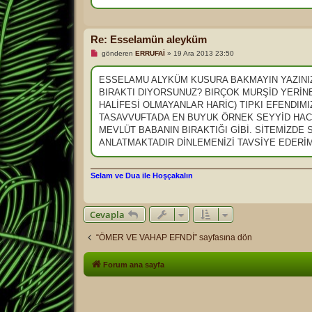
m
ı
ş
m
e
Re: Esselamün aleyküm
s
a
O
gönderen
ERRUFAİ
»
19 Ara 2013 23:50
j
k
u
n
ESSELAMU ALYKÜM KUSURA BAKMAYIN YAZINIZ
m
BIRAKTI DIYORSUNUZ? BIRÇOK MURŞİD YERİN
a
m
HALİFESİ OLMAYANLAR HARİC) TIPKI EFENDIMI
ı
TASAVVUFTADA EN BUYUK ÖRNEK SEYYİD HACI
ş
m
MEVLÜT BABANIN BIRAKTIĞI GİBİ. SİTEMİZDE
e
ANLATMAKTADIR DİNLEMENİZİ TAVSİYE EDERİ
s
a
j
Selam ve Dua ile Hoşçakalın
Cevapla
“ÖMER VE VAHAP EFNDİ” sayfasına dön
Forum ana sayfa