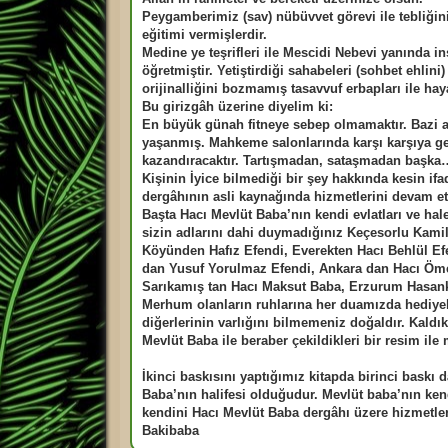
a
m
Peygamberimiz (sav) nübüvvet görevi ile tebliği
ı
eğitimi vermişlerdir.
ş
m
Medine ye teşrifleri ile Mescidi Nebevi yanında in
e
öğretmiştir. Yetiştirdiği sahabeleri (sohbet ehlin
s
a
orijinalliğini bozmamış tasavvuf erbapları ile h
j
Bu girizgâh üzerine diyelim ki:
En büyük günah fitneye sebep olmamaktır. Bazi ak
yaşanmış. Mahkeme salonlarında karşı karşıya ge
kazandıracaktır. Tartışmadan, sataşmadan başka…
Kişinin İyice bilmediği bir şey hakkında kesin i
dergâhının asli kaynağında hizmetlerini devam ett
Başta Hacı Mevlüt Baba’nın kendi evlatları ve hal
sizin adlarını dahi duymadığınız Keçesorlu Kami
Köyünden Hafız Efendi, Everekten Hacı Behlül Efe
dan Yusuf Yorulmaz Efendi, Ankara dan Hacı Ömer
Sarıkamış tan Hacı Maksut Baba, Erzurum Hasan
Merhum olanların ruhlarına her duamızda hediyel
diğerlerinin varlığını bilmemeniz doğaldır. Kald
Mevlüt Baba ile beraber çekildikleri bir resim ile
İkinci baskısını yaptığımız kitapda birinci baskı 
Baba’nın halifesi olduğudur. Mevlüt baba’nın kend
kendini Hacı Mevlüt Baba dergâhı üzere hizmetler
Bakibaba