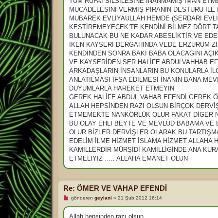
TÜM RUFAİ SİLSİLESİNE İNANMAMIŞ İMAN ETM
s
a
MÜCADELESİNİ VERMİŞ PİRANIN DESTURU İLE
j
MUBAREK EVLİYAULLAH HEMDE (SERDARI EVLİ
KESTİREMEYECEK’TE KENDİNİ BİLMEZ DÖRT TA
BULUNACAK BU NE KADAR ABESLİKTİR VE EDEB
İKEN KAYSERİ DERGAHINDA VEDE ERZURUM Zİ
KENDİNDEN SONRA BAKİ BABA OLACAGINI AÇIK
VE KAYSERİDEN SER HALİFE ABDULVAHHAB EF
ARKADAŞLARIN İNSANLARIN BU KONULARLA İL
ANLATILMASI İFŞA EDİLMESİ İNANIN BANA ME
DUYUMLARLA HAREKET ETMEYİN
GEREK HALİFE ABDUL VAHAB EFENDİ GEREK Ö
ALLAH HEPSİNDEN RAZI OLSUN BİRÇOK DERVİŞ
ETMEMEKTE NANKÖRLÜK OLUR FAKAT DİGER NO
BU OLAY EHLİ BEYTE VE MEVLÜD BABAMA VE 
OLUR BİZLER DERVİŞLER OLARAK BU TARTIŞ
EDELİM İLME HİZMET İSLAMA HİZMET ALLAHA H
KAMİLLERDİR MÜRŞİDİ KAMİLLİGİNDE ANA KUR
ETMELİYİZ ….. ALLAHA EMANET OLUN
Re: ÖMER VE VAHAP EFENDİ
O
gönderen
geylani
»
21 Şub 2012 16:14
k
u
n
Allah hepsinden razı olsun