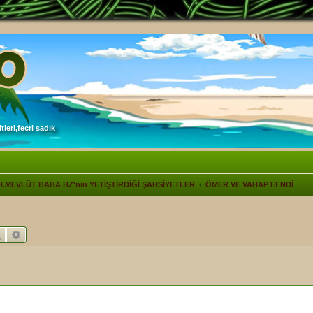
leri,fecri sadık
H.MEVLÜT BABA HZ'nin YETİŞTİRDİĞİ ŞAHSİYETLER
ÖMER VE VAHAP EFNDİ
Ara
Gelişmiş arama