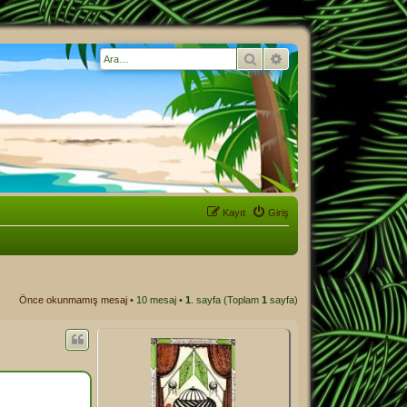
Ara
Gelişmiş arama
Kayıt
Giriş
Önce okunmamış mesaj
• 10 mesaj •
1
. sayfa (Toplam
1
sayfa)