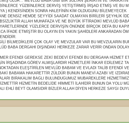
EMİŞ OLUR… MEVLÜD BABA GİBİ BİR SULTAN ŞERİATIN VE TARİKATIN
 BİNLERCE YÜZBİNLERCE DERVİŞ YETİŞTİRMİŞ İRŞAD ETMİŞ VE BU 
YA ) KENDİSİNDEN SONRA HALEFİNİN KİM OLDUGUNU BİLEMEYECEK
NE DENSİZ HEMDE SEYYİDİ SAADAT OLMAYAN BİRİLERİ ŞEYHLİK İD
SİZLİKTİR ALLAH MUHAFAZA VE NE BÜYÜK İFTİRADIKİ MEVLÜD BAB
YARETLERİNDE YÜZLERCE DERVİŞİN ÖNÜNDE BİRÇOK DEFA BU KAPIN
CA İFADE ETMİŞTİR BU OLAYIN EN YAKIN ŞAHİDLERİ ANKARADAN Ö
ENDİDİR.
GİLİ BİLMEDİKLERİ ÇOK OLAY VE MEVZULAR VAR BU MEVZULARIN B
VLÜD BABA DERGAHI DIŞINDAKİ HERKEZE ZARAR VERİR ONDAN DOLAY
MER EFENDİ GEREKSE ZEKİ BEDEVİ EFENDİ BU DERGAHA HİZMET E
İN İRŞADINDA GÖREV ALMIŞLARDIR HİZMETLERİ İNKAR EDİLEMEZ T
KTADAN ELEŞTİRİLEN MEVLÜD BABAM VE EVLADI TALİB EFENDİ VE
BAKİ BABAMA HAKARETTİR ZÜLDÜR BUNUN MANEVİ AZABI VE IZDIRAB
MALARI BIRAKALIM BAGLI BULUNDUGUMUZ MUBAREKLERE HİZMETİMİ
İZMETTİR HİZMETİN BEDELİDE HİMMETİ İLAHİDİR BUNUN DA YOLU MÜ
ALI EHLİ BEYT OLAMSIDIR BİZLER ALLAH DİYEN HERKEZE SAYGI DUY