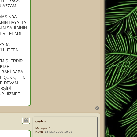
 YILLARCA
MUAZZAM
DİASINDA
ANIN HAYATTA
IN SAHİBİNİN
MER EFENDİ
URADA
I LÜTFEN
TMİŞLERDİR
AKDİR
 BAKİ BABA
I ÇOK ÇETİN
ZE DEVAM
RŞİDİ
UP HİZMET
B
a
ş
a
geylani
d
Mesajlar:
15
ö
Kayıt:
13 May 2009 16:57
n