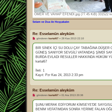
ÖMER VE VAHAP EFENDİ.jpg (77.45 KiB) 331522 ker
Selam ve Dua ile Hoşçakalın
Re: Esselamün aleyküm
O
gönderen
kartal67
»
28 Kas 2013 22:10
k
u
n
BİR SİNEK İÇİ SU DOLU ÇAY TABAĞINA DÜŞER
m
GÜNEŞ SANIYOR SEVGİLİ VATANDAŞ ŞİMDİ SAN
a
m
BURDA EVLADI RESULLER HAKKINDA HÜKÜM 
ı
kartal67
ş
m
e
İleti: 1
s
a
Kayıt: Pzr Kas 24, 2013 2:33 pm
j
Re: Esselamün aleyküm
O
gönderen
kartal67
»
01 Ara 2013 20:36
k
u
n
ŞUNU MERAK EDİYORUM KİMSEYE'DE SAYGISIZL
m
BENİM VEFATIMDAN SONRA YERİME FALAN OĞL
a