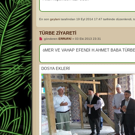
m
a
m
ı
ş
En son
geylani
tarafından 19 Eyl 2014 17:47 tarihinde düzenlendi, 
m
e
s
a
TÜRBE ZİYARETİ
j
O
gönderen
ERRUFAİ
»
03 Eki 2013 23:31
k
u
n
öMER VE VAHAP EFENDİ H.AHMET BABA TÜRBE
m
a
m
ı
ş
DOSYA EKLERI
m
e
s
a
j