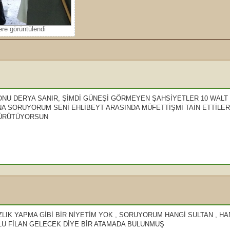
e görüntülendi
 ONU DERYA SANIR, ŞİMDİ GÜNEŞİ GÖRMEYEN ŞAHSİYETLER 10 WALT
A SORUYORUM SENİ EHLİBEYT ARASINDA MÜFETTİŞMİ TAİN ETTİLER
YÜRÜTÜYORSUN
IK YAPMA GİBİ BİR NİYETİM YOK , SORUYORUM HANGİ SULTAN , HA
U FİLAN GELECEK DİYE BİR ATAMADA BULUNMUŞ