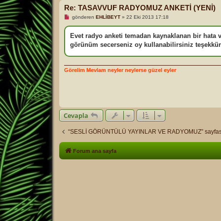
m
Re: TASAVVUF RADYOMUZ ANKETİ (YENİ)
e
s
O
gönderen
EHLİBEYT
»
22 Eki 2013 17:18
a
k
j
u
n
Evet radyo anketi temadan kaynaklanan bir hata ver
m
görünüm secerseniz oy kullanabilirsiniz teşekkür
a
m
ı
ş
Görelim Mevlam neyler neylerse güzel eyler
m
e
s
a
j
Cevapla
“SESLİ GÖRÜNTÜLÜ YAYINLAR VE RADYOMUZ” sayfas
Forum ana sayfa