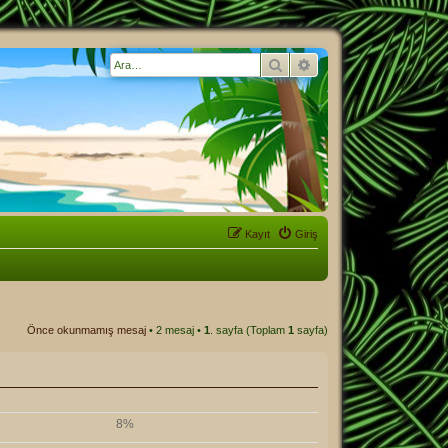
Ara
Gelişmiş arama
Kayıt
Giriş
Önce okunmamış mesaj
• 2 mesaj •
1
. sayfa (Toplam
1
sayfa)
8%