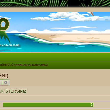
leri,fecri sadık
ÖRÜNTÜLÜ YAYINLAR VE RADYOMUZ
Nİ)
Ara
Gelişmiş arama
 İSTERSINIZ
2