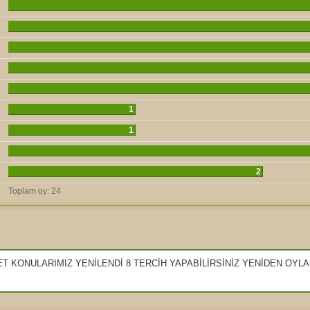
1
1
2
Toplam oy:
24
KONULARIMIZ YENİLENDİ 8 TERCİH YAPABİLİRSİNİZ YENİDEN OYLAR