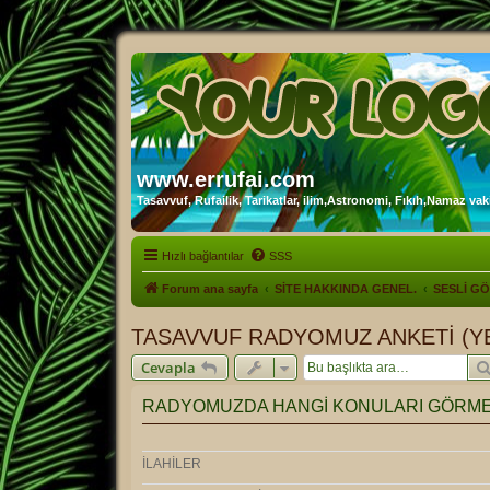
www.errufai.com
Tasavvuf, Rufailik, Tarikatlar, ilim,Astronomi, Fıkıh,Namaz vakit
Hızlı bağlantılar
SSS
Forum ana sayfa
SİTE HAKKINDA GENEL.
SESLİ G
TASAVVUF RADYOMUZ ANKETİ (YE
Cevapla
RADYOMUZDA HANGİ KONULARI GÖRMEK
İLAHİLER