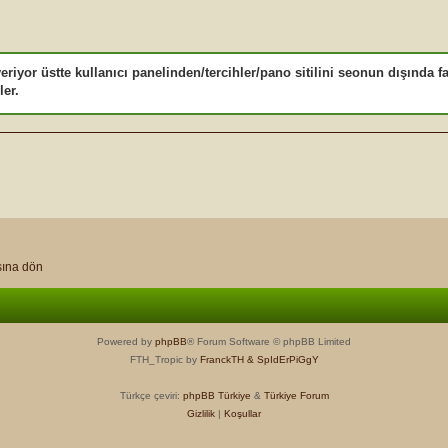
iyor üstte kullanıcı panelinden/tercihler/pano sitilini seonun dışında far
ler.
ına dön
Powered by
phpBB
® Forum Software © phpBB Limited
FTH_Tropic by
FranckTH
& SpIdErPiGgY
Türkçe çeviri:
phpBB Türkiye
&
Türkiye Forum
Gizlilik
|
Koşullar