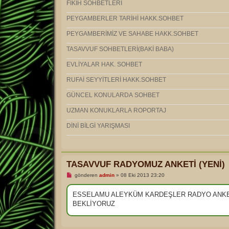
FIKIH SOHBETLERİ
PEYGAMBERLER TARİHİ HAKK.SOHBET
PEYGAMBERİMİZ VE SAHABE HAKK.SOHBET
TASAVVUF SOHBETLERİ(BAKİ BABA)
EVLİYALAR HAK. SOHBET
RUFAİ SEYYİTLERİ HAKK.SOHBET
GÜNCEL KONULARDA SOHBET
UZMAN KONUKLARLA ROPORTAJ
DİNİ BİLGİ YARIŞMASI
TASAVVUF RADYOMUZ ANKETİ (YENİ)
O
gönderen
admin
»
08 Eki 2013 23:20
k
u
n
ESSELAMU ALEYKÜM KARDEŞLER RADYO ANKET 
m
BEKLİYORUZ
a
m
ı
ş