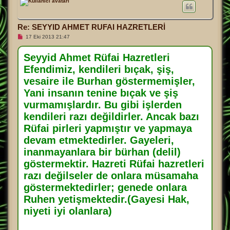
a
d
ö
Re: SEYYID AHMET RUFAI HAZRETLERİ
n
O
17 Eki 2013 21:47
k
u
n
Seyyid Ahmet Rüfai Hazretleri
m
Efendimiz, kendileri bıçak, şiş,
a
m
vesaire ile Burhan göstermemişler,
ı
ş
Yani insanın tenine bıçak ve şiş
m
e
vurmamışlardır. Bu gibi işlerden
s
a
kendileri razı değildirler. Ancak bazı
j
Rüfai pirleri yapmıştır ve yapmaya
devam etmektedirler. Gayeleri,
inanmayanlara bir bürhan (delil)
göstermektir. Hazreti Rüfai hazretleri
razı değilseler de onlara müsamaha
göstermektedirler; genede onlara
Ruhen yetişmektedir.(Gayesi Hak,
niyeti iyi olanlara)