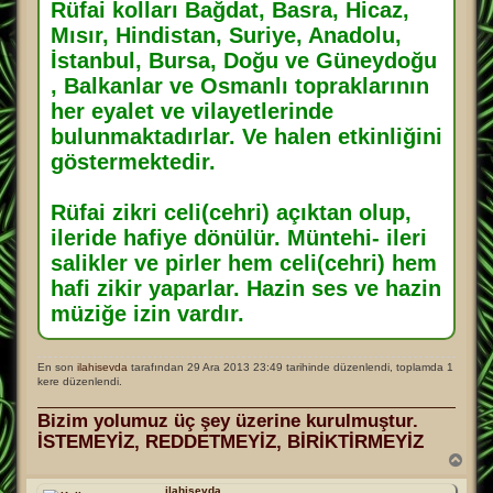
Rüfai kolları Bağdat, Basra, Hicaz,
Mısır, Hindistan, Suriye, Anadolu,
İstanbul, Bursa, Doğu ve Güneydoğu
, Balkanlar ve Osmanlı topraklarının
her eyalet ve vilayetlerinde
bulunmaktadırlar. Ve halen etkinliğini
göstermektedir.
Rüfai zikri celi(cehri) açıktan olup,
ileride hafiye dönülür. Müntehi- ileri
salikler ve pirler hem celi(cehri) hem
hafi zikir yaparlar. Hazin ses ve hazin
müziğe izin vardır.
En son
ilahisevda
tarafından 29 Ara 2013 23:49 tarihinde düzenlendi, toplamda 1
kere düzenlendi.
Bizim yolumuz üç şey üzerine kurulmuştur.
İSTEMEYİZ, REDDETMEYİZ, BİRİKTİRMEYİZ
B
a
ş
ilahisevda