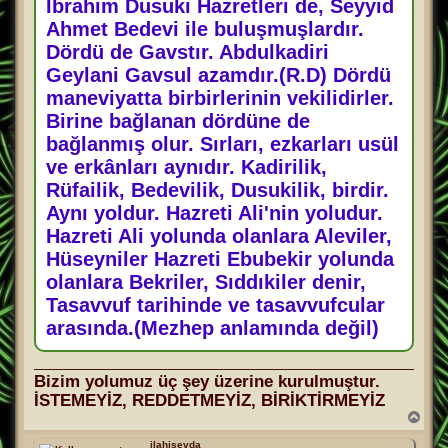
İbrahim Dusuki Hazretleri de, Seyyid
Ahmet Bedevi ile buluşmuşlardır.
Dördü de Gavstır. Abdulkadiri
Geylani Gavsul azamdır.(R.D) Dördü
maneviyatta birbirlerinin vekilidirler.
Birine bağlanan dördüne de
bağlanmış olur. Sırları, ezkarları usül
ve erkânları aynıdır. Kadirilik,
Rüfailik, Bedevilik, Dusukilik, birdir.
Aynı yoldur. Hazreti Ali'nin yoludur.
Hazreti Ali yolunda olanlara Aleviler,
Hüseyniler Hazreti Ebubekir yolunda
olanlara Bekriler, Sıddıkiler denir,
Tasavvuf tarihinde ve tasavvufcular
arasında.(Mezhep anlamında değil)
Bizim yolumuz üç şey üzerine kurulmuştur.
İSTEMEYİZ, REDDETMEYİZ, BİRİKTİRMEYİZ
B
a
ş
ilahisevda