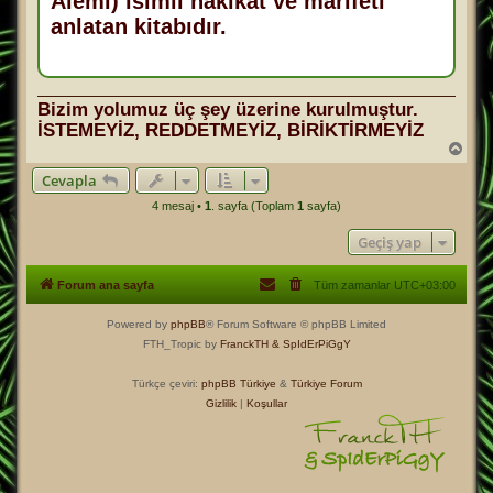
Alemi) isimli hakikat ve marifeti
anlatan kitabıdır.
Bizim yolumuz üç şey üzerine kurulmuştur.
İSTEMEYİZ, REDDETMEYİZ, BİRİKTİRMEYİZ
B
a
Cevapla
ş
a
4 mesaj •
1
. sayfa (Toplam
1
sayfa)
d
ö
Geçiş yap
n
Forum ana sayfa
Tüm zamanlar
UTC+03:00
Powered by
phpBB
® Forum Software © phpBB Limited
FTH_Tropic by
FranckTH
& SpIdErPiGgY
Türkçe çeviri:
phpBB Türkiye
&
Türkiye Forum
Gizlilik
|
Koşullar