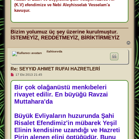
(K.V) efendimize ve Nebi Aleyhisselatı Vesselam'a
kavuşur.
Bizim yolumuz üç şey üzerine kurulmuştur.
İSTEMEYİZ, REDDETMEYİZ, BİRİKTİRMEYİZ
B
a
ş
ilahisevda
a
d
ö
Re: SEYYID AHMET RUFAI HAZRETLERİ
n
O
17 Eki 2013 21:45
k
u
n
Bir çok olağanüstü menkıbeleri
m
rivayet edilir. En büyüğü Ravzai
a
m
Muttahara'da
ı
ş
m
e
Büyük Evliyaların huzurunda Şahi
s
a
Risalet Efendimiz'in mübarek Yeşil
j
Elinin kendisine uzandığı ve Hazreti
Pirin alenen elini öptüğüdür. Bunu