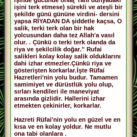
işini terk etmese) sürekli ve ateşli bir
şekilde günü gününe virdini- dersini
yapsa RİYADAN DA şiddetle kaçsa, O
salik, terki terk olan bir hak
yolcusundan daha tez Allah'a vasıl
olur. . Çünkü o terki terk olanda da
riya ve şekilcilik doğar.'' Rufai
salikleri kolay kolay salik olduklarını
dahi izhar etmezler.Çünkü riya ve
gösterişten korkarlar.İşte Rüfai
Hazretleri'nin yolu budur. Tamamen
samimiyet ve dürüstlük yolu olup,
sırları kendileri ile maneviyat
arasında gizlidir. Hallerini izhar
etmekten çekinirler, korkarlar.
Hazreti Rüfai'nin yolu en güzel ve en
kısa ve en kolay yoldur. Ne mutlu
ona tabi olanlara .