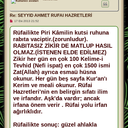
a
d
ö
Re: SEYYID AHMET RUFAI HAZRETLERİ
n
O
17 Eki 2013 21:52
k
u
n
Rüfailikte Piri Kâmilin kutsi ruhuna
m
rabıta vaciptir.(zorunludur).
a
m
RABITASIZ ZİKİR DE MATLUP HASIL
ı
ş
OLMAZ.(İSTENEN ELDE EDİLMEZ)
m
e
Zikir her gün en çok 100 Kelime-i
s
a
Tevhid (Nefi ispat) en çok 1500 ismi
j
Zat(Allah) ayrıca esmaü hüsna
okunur. Her gün beş sayfa Kur'an'ı
Kerim ve meali okunur. Rüfai
Hazretleri'nin en belirgin sıfatı ilim
ve irfandır. Aşk'da vardır; ancak
irfana önem verir . Rüfai yolu irfan
ağırlıklıdır.
Rüfailikte sonuç: güzel ahlakla