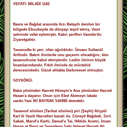
a
VEFATI: MİLADİ 1182
j
Basra ve Bağdat arasında Arzı Betayih denilen bir
bölgede Ebuubeyde de dünyayı teşrif etmiş, Vasıt
şehrinde vefat eylemiştir. Kabri şerifleri Vasıtda'dır.
Ziyaretgahtır.
Tasavvufta ki yeri, irfan ağırlıklıdır. Ünvanı Sultanül
Arifindir. Batıni ilimlerde onu geçenin olmadığını, tüm
tasavvufcular kabul etmişlerdir. Ledün ilminin büyük
İmamlarındandır. Fıkıh ilminde de müctehid
derecesindedir. Güzel ahlakta Darbımesel olmuştur.
SOYKÖKÜ:
Baba yönünden Hazreti Hüseyin'e Ana yönünden Hazreti
Hasan'a dayanır. Onun için Ebel Alemeyn lakabı
vardır.Yani İKİ BAYRAK SAHİBİ demektir.
Tasavvuf silsilesi (Tarikat silsilesi) piri (Şeyhi) Aliyyül
Kari'ül Vasiti Hazretleri kanalı ile, Cüneyd Bağdadi, Sırri
Sakati, Maruf'u Kerhi, Davud'u Tai, HAbibi Acemi, İmam
Hasan el Basri ve Seyyidena Şahi Velayet Hazreti Ali