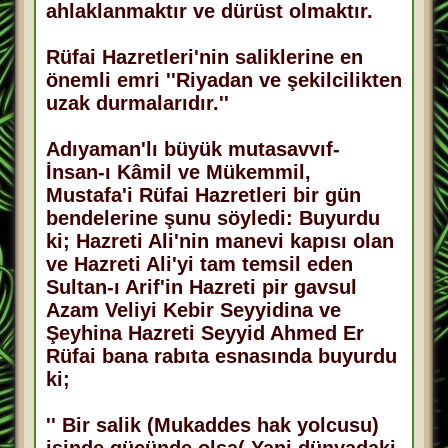
ahlaklanmaktır ve dürüst olmaktır.
Rüfai Hazretleri'nin saliklerine en
önemli emri ''Riyadan ve şekilcilikten
uzak durmalarıdır.''
Adıyaman'lı büyük mutasavvıf-
İnsan-ı Kâmil ve Mükemmil,
Mustafa'i Rüfai Hazretleri bir gün
bendelerine şunu söyledi: Buyurdu
ki; Hazreti Ali'nin manevi kapısı olan
ve Hazreti Ali'yi tam temsil eden
Sultan-ı Arif'in Hazreti pir gavsul
Azam Veliyi Kebir Seyyidina ve
Şeyhina Hazreti Seyyid Ahmed Er
Rüfai bana rabıta esnasında buyurdu
ki;
'' Bir salik (Mukaddes hak yolcusu)
işinde gücünde olsa( Yani dünyadaki