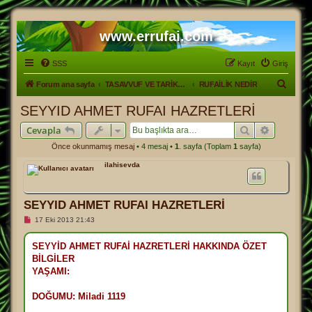
www.errufai.com
SSS
Kayıt
Giriş
A
Forum ana sayfa
TASAVVUF VE TARİKATLER
RUFAİLİK NEDİR
r
SEYYID AHMET RUFAI HAZRETLERİ
a
Ara
Gelişmiş
Cevapla
Önce okunmamış mesaj
• 4 mesaj •
1
. sayfa (Toplam
1
sayfa)
ilahisevda
SEYYID AHMET RUFAI HAZRETLERİ
O
17 Eki 2013 21:43
k
u
n
SEYYİD AHMET RUFAİ HAZRETLERİ HAKKINDA ÖZET
m
BİLGİLER
a
m
YAŞAMI:
ı
ş
m
DOĞUMU: Miladi 1119
e
s