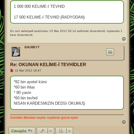
u
n
1 000 000 KELIME-I TEVHID
m
a
m
17 000 KELIME-I TEVHID (RADYODAN)
ı
ş
m
e
En son
seheryeli
tarafından 15 Mar 2012 00:14 tarihinde düzenlendi, toplamda 1
s
kere düzenlendi.
a
B
j
a
ş
EHLİBEYT
a
d
ö
n
Re: OKUNAN KELİME-İ TEVHİDLER
O
11 Mar 2012 18:47
k
u
n
*82 bin ayetel kürsi
m
*60 bin ihlas
a
m
* 80 yasin
ı
*60 bin tevhid
ş
m
NISAN KARDESMIZIN DEDSI OKUMUŞ
e
s
a
j
Görelim Mevlam neyler neylerse güzel eyler
B
a
Cevapla
ş