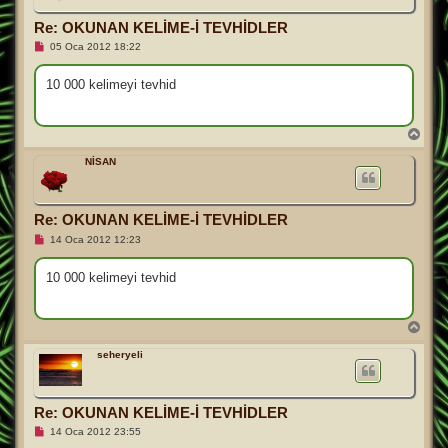
j
ö
n
Re: OKUNAN KELİME-İ TEVHİDLER
O
05 Oca 2012 18:22
k
u
n
10 000 kelimeyi tevhid
m
a
m
ı
B
ş
a
m
ş
NİSAN
e
a
s
d
a
j
ö
n
Re: OKUNAN KELİME-İ TEVHİDLER
O
14 Oca 2012 12:23
k
u
n
10 000 kelimeyi tevhid
m
a
m
ı
B
ş
a
m
ş
seheryeli
e
a
s
d
a
j
ö
n
Re: OKUNAN KELİME-İ TEVHİDLER
O
14 Oca 2012 23:55
k