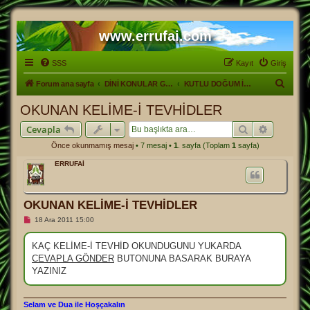
www.errufai.com
SSS
Kayıt
Giriş
A
Forum ana sayfa
DİNİ KONULAR GENEL
KUTLU DOĞUM İÇİN OKUNAN HATİM VE SALAVATLAR
r
OKUNAN KELİME-İ TEVHİDLER
a
Ara
Gelişmiş
Cevapla
Önce okunmamış mesaj
• 7 mesaj •
1
. sayfa (Toplam
1
sayfa)
ERRUFAİ
OKUNAN KELİME-İ TEVHİDLER
O
18 Ara 2011 15:00
k
u
n
KAÇ KELİME-İ TEVHİD OKUNDUGUNU YUKARDA
m
CEVAPLA GÖNDER
BUTONUNA BASARAK BURAYA
a
m
YAZINIZ
ı
ş
m
e
Selam ve Dua ile Hoşçakalın