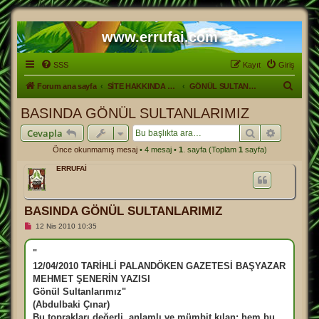
www.errufai.com
SSS
Kayıt
Giriş
A
Forum ana sayfa
SİTE HAKKINDA GENEL.
GÖNÜL SULTANLARIMIZ KİTABI
r
BASINDA GÖNÜL SULTANLARIMIZ
a
Ara
Gelişmiş
Cevapla
Önce okunmamış mesaj
• 4 mesaj •
1
. sayfa (Toplam
1
sayfa)
ERRUFAİ
BASINDA GÖNÜL SULTANLARIMIZ
O
12 Nis 2010 10:35
k
u
n
"
m
12/04/2010 TARİHLİ PALANDÖKEN GAZETESİ BAŞYAZAR
a
m
MEHMET ŞENERİN YAZISI
ı
Gönül Sultanlarımız"
ş
m
(Abdulbaki Çınar)
e
Bu toprakları değerli, anlamlı ve mümbit kılan; hem bu