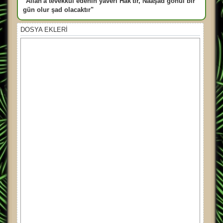
"Allah'a tevekkül edenin yaveri Hak'tır, Naaşad gönül bir
gün olur şad olacaktır"
DOSYA EKLERI