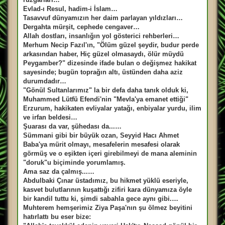
Evlad-ı Resul, hadim-i İslam…
Tasavvuf dünyamızın her daim parlayan yıldızları…
Dergahta mürşit, cephede cengaver…
Allah dostları, insanlığın yol gösterici rehberleri…
Merhum Necip Fazıl'ın, "Ölüm güzel şeydir, budur perde
arkasından haber, Hiç güzel olmasaydı, ölür müydü
Peygamber?" dizesinde ifade bulan o değişmez hakikat
sayesinde; bugün toprağın altı, üstünden daha aziz
durumdadır…
"Gönül Sultanlarımız" la bir defa daha tanık olduk ki,
Muhammed Lütfü Efendi'nin "Mevla'ya emanet ettiği"
Erzurum, hakikaten evliyalar yatağı, enbiyalar yurdu, ilim
ve irfan beldesi…
Şuarası da var, şühedası da...…
Sümmani gibi bir büyük ozan, Seyyid Hacı Ahmet
Baba'ya mürit olmayı, mesafelerin mesafesi olarak
görmüş ve o eşikten içeri girebilmeyi de mana aleminin
"doruk"u biçiminde yorumlamış.
Ama saz da çalmış...…
Abdulbaki Çınar üstadımız, bu hikmet yüklü eseriyle,
kasvet bulutlarının kuşattığı zifiri kara dünyamıza öyle
bir kandil tuttu ki, şimdi sabahla gece aynı gibi.…
Muhterem hemşerimiz Ziya Paşa'nın şu ölmez beyitini
hatırlattı bu eser bize: