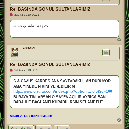
d
ö
Re: BASINDA GÖNÜL SULTANLARIMIZ
n
O
23 Ara 2010 20:21
k
u
n
ana sayfada ilan yok
m
a
m
ı
B
ş
a
m
ş
ERRUFAİ
e
a
s
d
a
j
ö
n
Re: BASINDA GÖNÜL SULTANLARIMIZ
O
24 Ara 2010 00:56
k
u
n
S.A CAVUS KARDES ANA SAYFADAKI İLAN DURUYOR
m
AMA YINEDE NIKINI VEREBILIRIM
a
m
http://www.errufai.com/index.php?option ... cle&id=100
ı
BURAYA TIKLARSAN O SAYFA AÇILIR AYRICA BAKI
ş
m
BABA ILE BAGLANTI KURABILIRSIN SELAMETLE
e
s
a
j
Selam ve Dua ile Hoşçakalın
B
a
Cevapla
ş