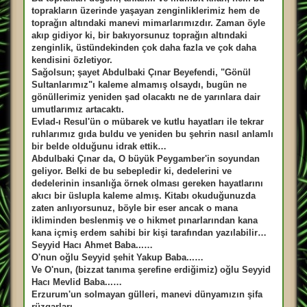
s
a
toprakların üzerinde yaşayan zenginliklerimiz hem de
j
toprağın altındaki manevi mimarlarımızdır. Zaman öyle
akıp gidiyor ki, bir bakıyorsunuz toprağın altındaki
zenginlik, üstündekinden çok daha fazla ve çok daha
kendisini özletiyor.
Sağolsun; şayet Abdulbaki Çınar Beyefendi, "Gönül
Sultanlarımız"ı kaleme almamış olsaydı, bugün ne
gönüllerimiz yeniden şad olacaktı ne de yarınlara dair
umutlarımız artacaktı.
Evlad-ı Resul'ün o mübarek ve kutlu hayatları ile tekrar
ruhlarımız gıda buldu ve yeniden bu şehrin nasıl anlamlı
bir belde olduğunu idrak ettik…
Abdulbaki Çınar da, O büyük Peygamber'in soyundan
geliyor. Belki de bu sebepledir ki, dedelerini ve
dedelerinin insanlığa örnek olması gereken hayatlarını
akıcı bir üslupla kaleme almış. Kitabı okuduğunuzda
zaten anlıyorsunuz, böyle bir eser ancak o mana
ikliminden beslenmiş ve o hikmet pınarlarından kana
kana içmiş erdem sahibi bir kişi tarafından yazılabilir…
Seyyid Hacı Ahmet Baba...…
O'nun oğlu Seyyid şehit Yakup Baba...…
Ve O'nun, (bizzat tanıma şerefine erdiğimiz) oğlu Seyyid
Hacı Mevlid Baba...…
Erzurum'un solmayan gülleri, manevi dünyamızın şifa
rüzgarları…