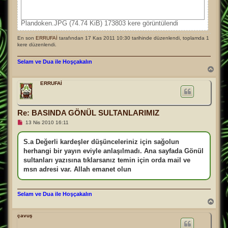
Plandoken.JPG (74.74 KiB) 173803 kere görüntülendi
En son
ERRUFAİ
tarafından 17 Kas 2011 10:30 tarihinde düzenlendi, toplamda 1
kere düzenlendi.
Selam ve Dua ile Hoşçakalın
B
a
ş
ERRUFAİ
a
d
ö
n
Re: BASINDA GÖNÜL SULTANLARIMIZ
O
13 Nis 2010 16:11
k
u
n
S.a Değerli kardeşler düşünceleriniz için sağolun
m
herhangi bir yayın eviyle anlaşılmadı. Ana sayfada Gönül
a
m
sultanları yazısına tıklarsanız temin için orda mail ve
ı
msn adresi var. Allah emanet olun
ş
m
e
s
Selam ve Dua ile Hoşçakalın
a
B
j
a
ş
çavuş
a