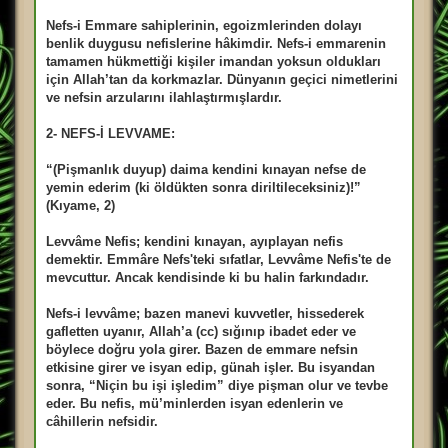
Nefs-i Emmare sahiplerinin, egoizmlerinden dolayı
benlik duygusu nefislerine hâkimdir. Nefs-i emmarenin
tamamen hükmettiği kişiler imandan yoksun oldukları
için Allah’tan da korkmazlar. Dünyanın geçici nimetlerini
ve nefsin arzularını ilahlaştırmışlardır.
2- NEFS-İ LEVVAME:
“(Pişmanlık duyup) daima kendini kınayan nefse de
yemin ederim (ki öldükten sonra diriltileceksiniz)!”
(Kıyame, 2)
Levvâme Nefis; kendini kınayan, ayıplayan nefis
demektir. Emmâre Nefs'teki sıfatlar, Levvâme Nefis'te de
mevcuttur. Ancak kendisinde ki bu halin farkındadır.
Nefs-i levvâme; bazen manevi kuvvetler, hissederek
gafletten uyanır, Allah’a (cc) sığınıp ibadet eder ve
böylece doğru yola girer. Bazen de emmare nefsin
etkisine girer ve isyan edip, günah işler. Bu isyandan
sonra, “Niçin bu işi işledim” diye pişman olur ve tevbe
eder. Bu nefis, mü’minlerden isyan edenlerin ve
câhillerin nefsidir.