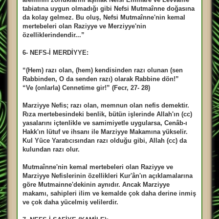
tabiatına uygun olmadığı gibi Nefsi Mutmaînne doğasına
da kolay gelmez. Bu oluş, Nefsi Mutmaînne'nin kemal
mertebeleri olan Raziyye ve Merziyye'nin
özelliklerindendir...”
6- NEFS-İ MERDİYYE:
“(Hem) razı olan, (hem) kendisinden razı olunan (sen
Rabbinden, O da senden razı) olarak Rabbine dön!”
“Ve (onlarla) Cennetime gir!” (Fecr, 27- 28)
Marziyye Nefis; razı olan, memnun olan nefis demektir.
Rıza mertebesindeki benlik, bütün işlerinde Allah'ın (cc)
yasalarını içtenlikle ve samimiyetle uygularsa, Cenâb-ı
Hakk'ın lütuf ve ihsanı ile Marziyye Makamına yükselir.
Kul Yüce Yaratıcısından razı olduğu gibi, Allah (cc) da
kulundan razı olur.
Mutmaînne'nin kemal mertebeleri olan Raziyye ve
Marziyye Nefislerinin özellikleri Kur'ân'ın açıklamalarına
göre Mutmainne'dekinin aynıdır. Ancak Marziyye
makamı, sahipleri ilim ve kemalde çok daha derine inmiş
ve çok daha yücelmiş velilerdir.