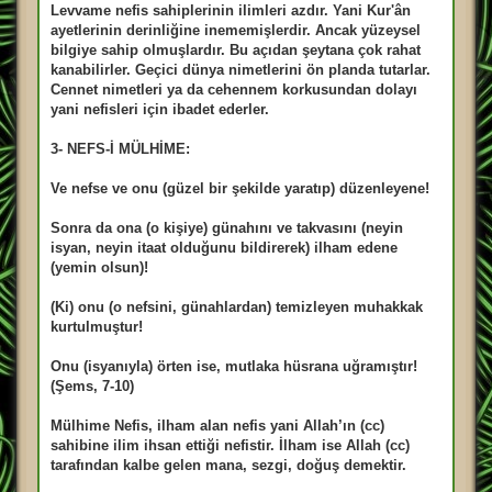
Levvame nefis sahiplerinin ilimleri azdır. Yani Kur'ân
ayetlerinin derinliğine inememişlerdir. Ancak yüzeysel
bilgiye sahip olmuşlardır. Bu açıdan şeytana çok rahat
kanabilirler. Geçici dünya nimetlerini ön planda tutarlar.
Cennet nimetleri ya da cehennem korkusundan dolayı
yani nefisleri için ibadet ederler.
3- NEFS-İ MÜLHİME:
Ve nefse ve onu (güzel bir şekilde yaratıp) düzenleyene!
Sonra da ona (o kişiye) günahını ve takvasını (neyin
isyan, neyin itaat olduğunu bildirerek) ilham edene
(yemin olsun)!
(Ki) onu (o nefsini, günahlardan) temizleyen muhakkak
kurtulmuştur!
Onu (isyanıyla) örten ise, mutlaka hüsrana uğramıştır!
(Şems, 7-10)
Mülhime Nefis, ilham alan nefis yani Allah’ın (cc)
sahibine ilim ihsan ettiği nefistir. İlham ise Allah (cc)
tarafından kalbe gelen mana, sezgi, doğuş demektir.