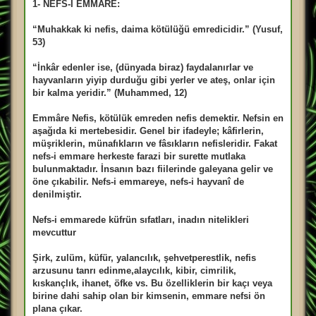
1- NEFS-İ EMMARE:
ş
m
e
“Muhakkak ki nefis, daima kötülüğü emredicidir.” (Yusuf,
s
a
53)
j
“İnkâr edenler ise, (dünyada biraz) faydalanırlar ve
hayvanların yiyip durduğu gibi yerler ve ateş, onlar için
bir kalma yeridir.” (Muhammed, 12)
Emmâre Nefis, kötülük emreden nefis demektir. Nefsin en
aşağıda ki mertebesidir. Genel bir ifadeyle; kâfirlerin,
müşriklerin, münafıkların ve fâsıkların nefisleridir. Fakat
nefs-i emmare herkeste farazi bir surette mutlaka
bulunmaktadır. İnsanın bazı fiilerinde galeyana gelir ve
öne çıkabilir. Nefs-i emmareye, nefs-i hayvanî de
denilmiştir.
Nefs-i emmarede küfrün sıfatları, inadın nitelikleri
mevcuttur
Şirk, zulüm, küfür, yalancılık, şehvetperestlik, nefis
arzusunu tanrı edinme,alaycılık, kibir, cimrilik,
kıskançlık, ihanet, öfke vs. Bu özelliklerin bir kaçı veya
birine dahi sahip olan bir kimsenin, emmare nefsi ön
plana çıkar.