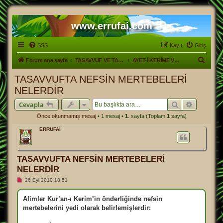
www.errufai.com
SSS
Kayıt
Giriş
A
Forum ana sayfa
TASAVVUF VE TARİKATLER
AYET-İ KERİME VE HADİS-İ ŞERİFLERLE TASAVVUF
r
TASAVVUFTA NEFSİN MERTEBELERİ
a
NELERDİR
Ara
Gelişmiş
Cevapla
Önce okunmamış mesaj
• 1 mesaj •
1
. sayfa (Toplam
1
sayfa)
ERRUFAİ
TASAVVUFTA NEFSİN MERTEBELERİ
NELERDİR
O
26 Eyl 2010 18:51
k
u
n
Alimler Kur’an-ı Kerim’in önderliğinde nefsin
m
mertebelerini yedi olarak belirlemişlerdir:
a
m
ı