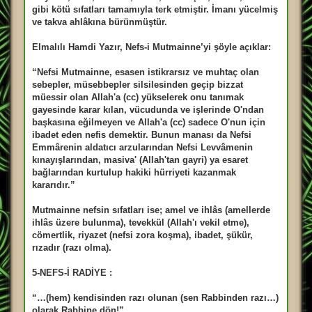
gibi kötü sıfatları tamamıyla terk etmiştir. İmanı yücelmiş
ve takva ahlâkına bürünmüştür.
Elmalılı Hamdi Yazır, Nefs-i Mutmainne’yi şöyle açıklar:
“Nefsi Mutmainne, esasen istikrarsız ve muhtaç olan
sebepler, müsebbepler silsilesinden geçip bizzat
müessir olan Allah'a (cc) yükselerek onu tanımak
gayesinde karar kılan, vücudunda ve işlerinde O'ndan
başkasına eğilmeyen ve Allah'a (cc) sadece O'nun için
ibadet eden nefis demektir. Bunun manası da Nefsi
Emmârenin aldatıcı arzularından Nefsi Levvâmenin
kınayışlarından, masiva' (Allah'tan gayri) ya esaret
bağlarından kurtulup hakiki hürriyeti kazanmak
kararıdır.”
Mutmainne nefsin sıfatları ise; amel ve ihlâs (amellerde
ihlâs üzere bulunma), tevekkül (Allah'ı vekil etme),
cömertlik, riyazet (nefsi zora koşma), ibadet, şükür,
rızadır (razı olma).
5-NEFS-İ RADİYE :
“…(hem) kendisinden razı olunan (sen Rabbinden razı…)
olarak Rabbine dön!”