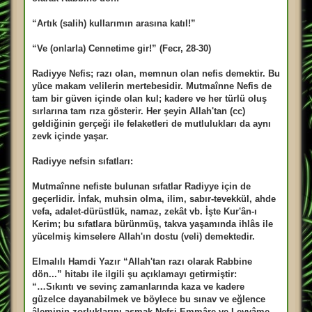
“Artık (salih) kullarımın arasına katıl!”
“Ve (onlarla) Cennetime gir!” (Fecr, 28-30)
Radiyye Nefis; razı olan, memnun olan nefis demektir. Bu
yüce makam velilerin mertebesidir. Mutmaînne Nefis de
tam bir güven içinde olan kul; kadere ve her türlü oluş
sırlarına tam rıza gösterir. Her şeyin Allah'tan (cc)
geldiğinin gerçeği ile felaketleri de mutlulukları da aynı
zevk içinde yaşar.
Radiyye nefsin sıfatları:
Mutmaînne nefiste bulunan sıfatlar Radiyye için de
geçerlidir. İnfak, muhsin olma, ilim, sabır-tevekkül, ahde
vefa, adalet-dürüstlük, namaz, zekât vb. İşte Kur'ân-ı
Kerim; bu sıfatlara bürünmüş, takva yaşamında ihlâs ile
yücelmiş kimselere Allah'ın dostu (veli) demektedir.
Elmalılı Hamdi Yazır “Allah'tan razı olarak Rabbine
dön...” hitabı ile ilgili şu açıklamayı getirmiştir:
“…Sıkıntı ve sevinç zamanlarında kaza ve kadere
güzelce dayanabilmek ve böylece bu sınav ve eğlence
âleminin zorluklarını aşmak Nefsi Emmâre ve Levvâme