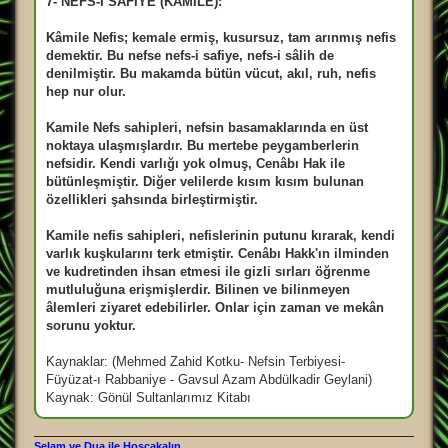
7- NEFS-İ SAFİYE (KAMİLE):
Kâmile Nefis; kemale ermiş, kusursuz, tam arınmış nefis
demektir. Bu nefse nefs-i safiye, nefs-i sâlih de
denilmiştir. Bu makamda bütün vücut, akıl, ruh, nefis
hep nur olur.
Kamile Nefs sahipleri, nefsin basamaklarında en üst
noktaya ulaşmışlardır. Bu mertebe peygamberlerin
nefsidir. Kendi varlığı yok olmuş, Cenâbı Hak ile
bütünleşmiştir. Diğer velilerde kısım kısım bulunan
özellikleri şahsında birleştirmiştir.
Kamile nefis sahipleri, nefislerinin putunu kırarak, kendi
varlık kuşkularını terk etmiştir. Cenâbı Hakk'ın ilminden
ve kudretinden ihsan etmesi ile gizli sırları öğrenme
mutluluğuna erişmişlerdir. Bilinen ve bilinmeyen
âlemleri ziyaret edebilirler. Onlar için zaman ve mekân
sorunu yoktur.
Kaynaklar: (Mehmed Zahid Kotku- Nefsin Terbiyesi-
Füyüzat-ı Rabbaniye - Gavsul Azam Abdülkadir Geylani)
Kaynak: Gönül Sultanlarımız Kitabı
Selam ve Dua ile Hoşçakalın