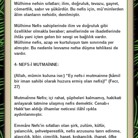
Mülhime nefsin sıfatları; ilim, doğruluk, tevazu, gayret,
cömertlik, sabır ve şükürdür. Bu nefis için, mü’minlerden
âlim olanların nefsidir, denilmiştir.
Mülhime Nefis sahiplerinde ilim ve doğruluk gibi
özellikler olmakla beraber; amellerinde ve ibadetlerinde
ihlâs yani içten gelen bir sevgi ve bağlılık vardır.
Mülhime nefis, azap ve kurtuluşun tam sınırında yer
almıştır. Bu nedenle levvame nefse düşme tehlikesi de
vardır.
4- NEFS-İ MUTMAİNNE:
(Allah, mümin kuluna ise:) “Ey nefs-i mutmainne (kâmil
bir iman sahibi olarak huzura ermiş olan nefis)!” (Fecr,
27)
Mutmaînne Nefis; içi rahat, şüpheleri kalmamış, hakikati
anlayarak tatmine ulaşmış nefis demektir. Cenab-ı
Hakk’tan aldığı ilhamlar neticesi ilâhî ışıkla
aydınlanmıştır.
Emmâre Nefs'in sıfatları olan şirk, zulüm, küfür,
yalancılık, şehvetperestlik, nefis arzusunu tanrı edinme,
alaycılık, kibir, cimrilik, haset, kıskançlık, ihanet, öfke