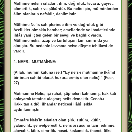
Mülhime nefsin sıfatları; ilim, doğruluk, tevazu, gayret,
cömertlik, sabır ve şükürdür. Bu nefis için, mü’minlerden
âlim olanların nefsidir, denilmiştir.
Mülhime Nefis sahiplerinde ilim ve doğruluk gibi
özellikler olmakla beraber; amellerinde ve ibadetlerinde
ihlâs yani içten gelen bir sevgi ve bağlılık vardır.
Mülhime nefis, azap ve kurtuluşun tam sınırında yer
almıştır. Bu nedenle levvame nefse düşme tehlikesi de
vardır.
4- NEFS-İ MUTMAİNNE:
(Allah, mümin kuluna ise:) “Ey nefs-i mutmainne (kâmil
bir iman sahibi olarak huzura ermiş olan nefis)!” (Fecr,
27)
Mutmaînne Nefis; içi rahat, şüpheleri kalmamış, hakikati
anlayarak tatmine ulaşmış nefis demektir. Cenab-ı
Hakk’tan aldığı ilhamlar neticesi ilâhî ışıkla
aydınlanmıştır.
Emmâre Nefs'in sıfatları olan şirk, zulüm, küfür,
yalancılık, şehvetperestlik, nefis arzusunu tanrı edinme,
alaycılık, kibir, cimrilik, haset, kıskançlık, ihanet, öfke