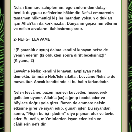
Nefs-i Emmare sahiplerinin, egoizmlerinden dolayı
benlik duygusu nefislerine hâkimdir. Nefs-i emmarenin
tamamen hükmettiği kişiler imandan yoksun oldukları
için Allah’tan da korkmazlar. Dünyanın geçici nimetlerini
ve nefsin arzularını ilahlaştırmışlardır.
2- NEFS-İ LEVVAME:
“(Pişmanlık duyup) daima kendini kınayan nefse de
yemin ederim (ki öldükten sonra diriltileceksiniz)!”
(Kıyame, 2)
Levvâme Nefis; kendini kınayan, ayıplayan nefis
demektir. Emmâre Nefs'teki sıfatlar, Levvâme Nefis'te de
mevcuttur. Ancak kendisinde ki bu halin farkındadır.
Nefs-i levvâme; bazen manevi kuvvetler, hissederek
gafletten uyanır, Allah’a (cc) sığınıp ibadet eder ve
böylece doğru yola girer. Bazen de emmare nefsin
etkisine girer ve isyan edip, günah işler. Bu isyandan
sonra, “Niçin bu işi işledim” diye pişman olur ve tevbe
eder. Bu nefis, mü’minlerden isyan edenlerin ve
câhillerin nefsidir.