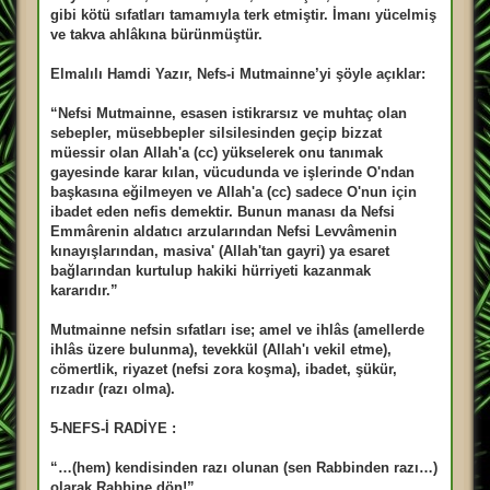
gibi kötü sıfatları tamamıyla terk etmiştir. İmanı yücelmiş
ve takva ahlâkına bürünmüştür.
Elmalılı Hamdi Yazır, Nefs-i Mutmainne’yi şöyle açıklar:
“Nefsi Mutmainne, esasen istikrarsız ve muhtaç olan
sebepler, müsebbepler silsilesinden geçip bizzat
müessir olan Allah'a (cc) yükselerek onu tanımak
gayesinde karar kılan, vücudunda ve işlerinde O'ndan
başkasına eğilmeyen ve Allah'a (cc) sadece O'nun için
ibadet eden nefis demektir. Bunun manası da Nefsi
Emmârenin aldatıcı arzularından Nefsi Levvâmenin
kınayışlarından, masiva' (Allah'tan gayri) ya esaret
bağlarından kurtulup hakiki hürriyeti kazanmak
kararıdır.”
Mutmainne nefsin sıfatları ise; amel ve ihlâs (amellerde
ihlâs üzere bulunma), tevekkül (Allah'ı vekil etme),
cömertlik, riyazet (nefsi zora koşma), ibadet, şükür,
rızadır (razı olma).
5-NEFS-İ RADİYE :
“…(hem) kendisinden razı olunan (sen Rabbinden razı…)
olarak Rabbine dön!”