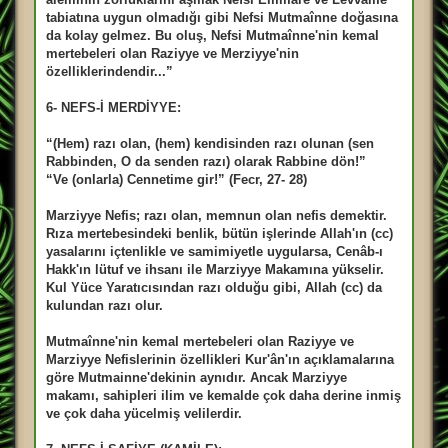
tabiatına uygun olmadığı gibi Nefsi Mutmaînne doğasına
da kolay gelmez. Bu oluş, Nefsi Mutmaînne'nin kemal
mertebeleri olan Raziyye ve Merziyye'nin
özelliklerindendir...”
6- NEFS-İ MERDİYYE:
“(Hem) razı olan, (hem) kendisinden razı olunan (sen
Rabbinden, O da senden razı) olarak Rabbine dön!”
“Ve (onlarla) Cennetime gir!” (Fecr, 27- 28)
Marziyye Nefis; razı olan, memnun olan nefis demektir.
Rıza mertebesindeki benlik, bütün işlerinde Allah'ın (cc)
yasalarını içtenlikle ve samimiyetle uygularsa, Cenâb-ı
Hakk'ın lütuf ve ihsanı ile Marziyye Makamına yükselir.
Kul Yüce Yaratıcısından razı olduğu gibi, Allah (cc) da
kulundan razı olur.
Mutmaînne'nin kemal mertebeleri olan Raziyye ve
Marziyye Nefislerinin özellikleri Kur'ân'ın açıklamalarına
göre Mutmainne'dekinin aynıdır. Ancak Marziyye
makamı, sahipleri ilim ve kemalde çok daha derine inmiş
ve çok daha yücelmiş velilerdir.