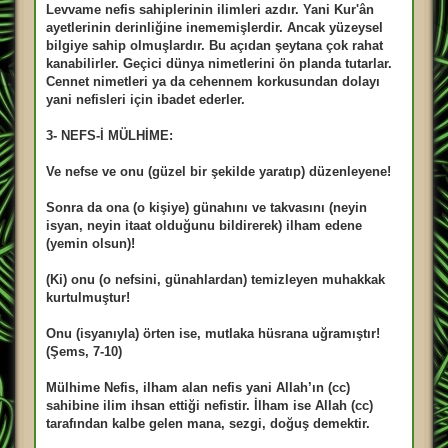
Levvame nefis sahiplerinin ilimleri azdır. Yani Kur'ân
ayetlerinin derinliğine inememişlerdir. Ancak yüzeysel
bilgiye sahip olmuşlardır. Bu açıdan şeytana çok rahat
kanabilirler. Geçici dünya nimetlerini ön planda tutarlar.
Cennet nimetleri ya da cehennem korkusundan dolayı
yani nefisleri için ibadet ederler.
3- NEFS-İ MÜLHİME:
Ve nefse ve onu (güzel bir şekilde yaratıp) düzenleyene!
Sonra da ona (o kişiye) günahını ve takvasını (neyin
isyan, neyin itaat olduğunu bildirerek) ilham edene
(yemin olsun)!
(Ki) onu (o nefsini, günahlardan) temizleyen muhakkak
kurtulmuştur!
Onu (isyanıyla) örten ise, mutlaka hüsrana uğramıştır!
(Şems, 7-10)
Mülhime Nefis, ilham alan nefis yani Allah’ın (cc)
sahibine ilim ihsan ettiği nefistir. İlham ise Allah (cc)
tarafından kalbe gelen mana, sezgi, doğuş demektir.