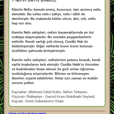
7- NEFS-İ SAFİYE (KAMİLE):
Kâmile Nefis; kemale ermiş, kusursuz, tam arınmış nefis
demektir. Bu nefse nefs-i safiye, nefs-i sâlih de
denilmiştir. Bu makamda bütün vücut, akıl, ruh, nefis
hep nur olur.
Kamile Nefs sahipleri, nefsin basamaklarında en üst
noktaya ulaşmışlardır. Bu mertebe peygamberlerin
nefsidir. Kendi varlığı yok olmuş, Cenâbı Hak ile
bütünleşmiştir. Diğer velilerde kısım kısım bulunan
özellikleri şahsında birleştirmiştir.
Kamile nefis sahipleri, nefislerinin putunu kırarak, kendi
varlık kuşkularını terk etmiştir. Cenâbı Hakk'ın ilminden
ve kudretinden ihsan etmesi ile gizli sırları öğrenme
mutluluğuna erişmişlerdir. Bilinen ve bilinmeyen
âlemleri ziyaret edebilirler. Onlar için zaman ve mekân
sorunu yoktur.
Kaynaklar: (Mehmed Zahid Kotku- Nefsin Terbiyesi-
Füyüzat-ı Rabbaniye - Gavsul Azam Abdülkadir Geylani)
Kaynak: Gönül Sultanlarımız Kitabı
Selam ve Dua ile Hoşçakalın