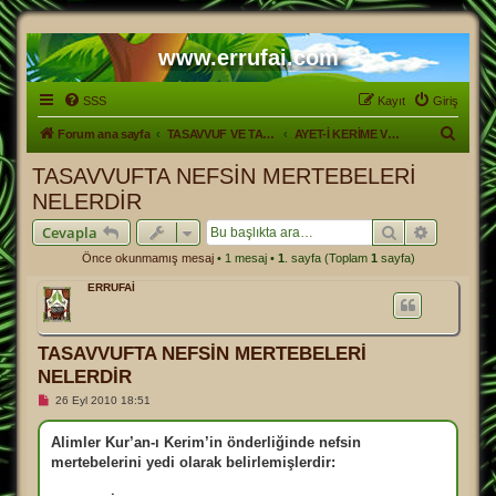
www.errufai.com
SSS
Kayıt
Giriş
A
Forum ana sayfa
TASAVVUF VE TARİKATLER
AYET-İ KERİME VE HADİS-İ ŞERİFLERLE TASAVVUF
r
TASAVVUFTA NEFSİN MERTEBELERİ
a
NELERDİR
Ara
Gelişmiş
Cevapla
Önce okunmamış mesaj
• 1 mesaj •
1
. sayfa (Toplam
1
sayfa)
ERRUFAİ
TASAVVUFTA NEFSİN MERTEBELERİ
NELERDİR
O
26 Eyl 2010 18:51
k
u
n
Alimler Kur’an-ı Kerim’in önderliğinde nefsin
m
mertebelerini yedi olarak belirlemişlerdir:
a
m
ı