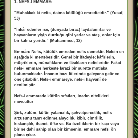
1- NEFS-İ EMMARE:
ş
m
e
“Muhakkak ki nefis, daima kötülüğü emredicidir.” (Yusuf,
s
a
53)
j
“İnkâr edenler ise, (dünyada biraz) faydalanırlar ve
hayvanların yiyip durduğu gibi yerler ve ateş, onlar için
bir kalma yeridir.” (Muhammed, 12)
Emmâre Nefis, kötülük emreden nefis demektir. Nefsin en
aşağıda ki mertebesidir. Genel bir ifadeyle; kâfirlerin,
müşriklerin, münafıkların ve fâsıkların nefisleridir. Fakat
nefs-i emmare herkeste farazi bir surette mutlaka
bulunmaktadır. İnsanın bazı fiilerinde galeyana gelir ve
öne çıkabilir. Nefs-i emmareye, nefs-i hayvanî de
denilmiştir.
Nefs-i emmarede küfrün sıfatları, inadın nitelikleri
mevcuttur
Şirk, zulüm, küfür, yalancılık, şehvetperestlik, nefis
arzusunu tanrı edinme,alaycılık, kibir, cimrilik,
kıskançlık, ihanet, öfke vs. Bu özelliklerin bir kaçı veya
birine dahi sahip olan bir kimsenin, emmare nefsi ön
plana çıkar.