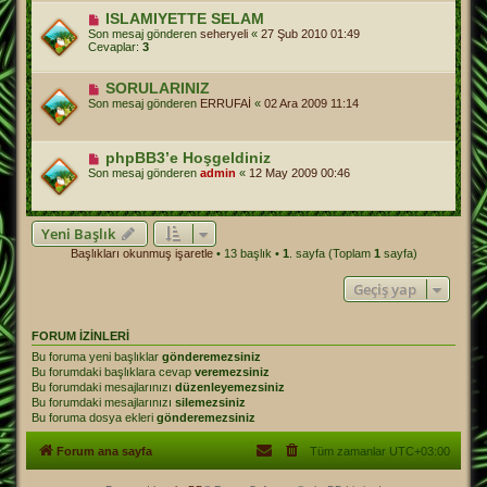
ISLAMIYETTE SELAM
Son mesaj gönderen
seheryeli
«
27 Şub 2010 01:49
Cevaplar:
3
SORULARINIZ
Son mesaj gönderen
ERRUFAİ
«
02 Ara 2009 11:14
phpBB3’e Hoşgeldiniz
Son mesaj gönderen
admin
«
12 May 2009 00:46
Yeni Başlık
Başlıkları okunmuş işaretle
• 13 başlık •
1
. sayfa (Toplam
1
sayfa)
Geçiş yap
FORUM IZINLERI
Bu foruma yeni başlıklar
gönderemezsiniz
Bu forumdaki başlıklara cevap
veremezsiniz
Bu forumdaki mesajlarınızı
düzenleyemezsiniz
Bu forumdaki mesajlarınızı
silemezsiniz
Bu foruma dosya ekleri
gönderemezsiniz
Forum ana sayfa
Tüm zamanlar
UTC+03:00