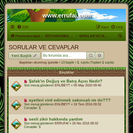
www.errufai.com
SSS
Kayıt
Giriş
A
Forum ana sayfa
SİTE HAKKINDA GENEL.
SORULAR VE CEVAPLAR
r
SORULAR VE CEVAPLAR
a
Ara
Gelişmiş arama
Yeni Başlık
Başlıkları okunmuş işaretle
• 13 başlık •
1
. sayfa (Toplam
1
sayfa)
Başlıklar
Şafak'ın Doğuş ve Batış Açısı Nedir?
Son mesaj gönderen
EHLİBEYT
«
05 May 2020 09:40
ayetleri vird edinmek sakıncalı mı dır???
Son mesaj gönderen
EHLİBEYT
«
19 Tem 2016 09:32
Cevaplar:
1
sesli zikir hakkında yardım
Son mesaj gönderen
ERRUFAİ
«
26 Nis 2016 08:32
Cevaplar:
1