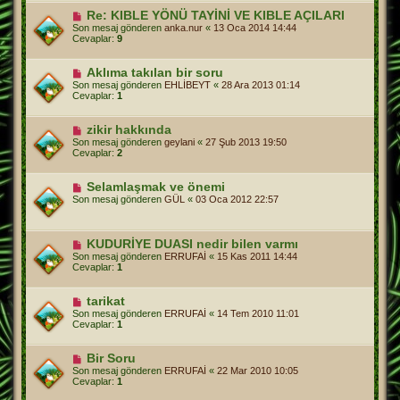
Re: KIBLE YÖNÜ TAYİNİ VE KIBLE AÇILARI
Son mesaj gönderen
anka.nur
«
13 Oca 2014 14:44
Cevaplar:
9
Aklıma takılan bir soru
Son mesaj gönderen
EHLİBEYT
«
28 Ara 2013 01:14
Cevaplar:
1
zikir hakkında
Son mesaj gönderen
geylani
«
27 Şub 2013 19:50
Cevaplar:
2
Selamlaşmak ve önemi
Son mesaj gönderen
GÜL
«
03 Oca 2012 22:57
KUDURİYE DUASI nedir bilen varmı
Son mesaj gönderen
ERRUFAİ
«
15 Kas 2011 14:44
Cevaplar:
1
tarikat
Son mesaj gönderen
ERRUFAİ
«
14 Tem 2010 11:01
Cevaplar:
1
Bir Soru
Son mesaj gönderen
ERRUFAİ
«
22 Mar 2010 10:05
Cevaplar:
1