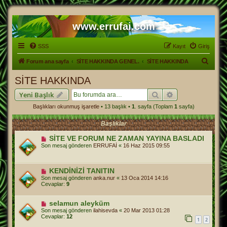
www.errufai.com
SSS
Kayıt
Giriş
A
Forum ana sayfa
SİTE HAKKINDA GENEL.
SİTE HAKKINDA
r
SİTE HAKKINDA
a
Ara
Gelişmiş arama
Yeni Başlık
Başlıkları okunmuş işaretle
• 13 başlık •
1
. sayfa (Toplam
1
sayfa)
Başlıklar
SİTE VE FORUM NE ZAMAN YAYINA BASLADI
Son mesaj gönderen
ERRUFAİ
«
16 Haz 2015 09:55
KENDİNİZİ TANITIN
Son mesaj gönderen
anka.nur
«
13 Oca 2014 14:16
Cevaplar:
9
selamun aleyküm
Son mesaj gönderen
ilahisevda
«
20 Mar 2013 01:28
Cevaplar:
12
1
2