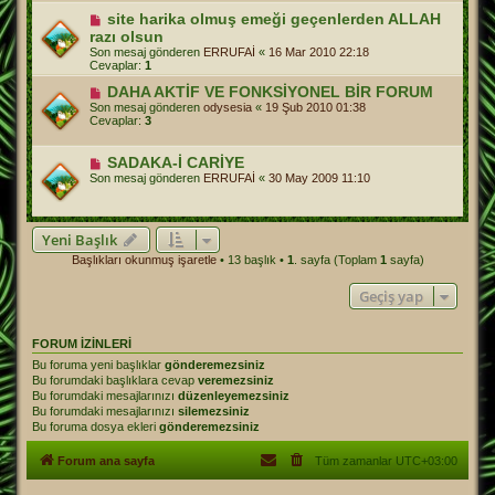
site harika olmuş emeği geçenlerden ALLAH
razı olsun
Son mesaj gönderen
ERRUFAİ
«
16 Mar 2010 22:18
Cevaplar:
1
DAHA AKTİF VE FONKSİYONEL BİR FORUM
Son mesaj gönderen
odysesia
«
19 Şub 2010 01:38
Cevaplar:
3
SADAKA-İ CARİYE
Son mesaj gönderen
ERRUFAİ
«
30 May 2009 11:10
Yeni Başlık
Başlıkları okunmuş işaretle
• 13 başlık •
1
. sayfa (Toplam
1
sayfa)
Geçiş yap
FORUM IZINLERI
Bu foruma yeni başlıklar
gönderemezsiniz
Bu forumdaki başlıklara cevap
veremezsiniz
Bu forumdaki mesajlarınızı
düzenleyemezsiniz
Bu forumdaki mesajlarınızı
silemezsiniz
Bu foruma dosya ekleri
gönderemezsiniz
Forum ana sayfa
Tüm zamanlar
UTC+03:00