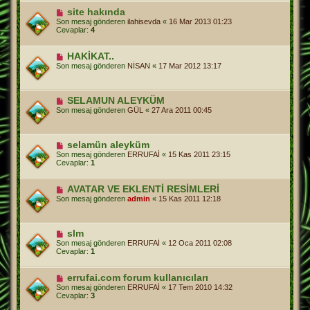
site hakında
Son mesaj gönderen
ilahisevda
«
16 Mar 2013 01:23
Cevaplar:
4
HAKİKAT..
Son mesaj gönderen
NİSAN
«
17 Mar 2012 13:17
SELAMUN ALEYKÜM
Son mesaj gönderen
GÜL
«
27 Ara 2011 00:45
selamün aleyküm
Son mesaj gönderen
ERRUFAİ
«
15 Kas 2011 23:15
Cevaplar:
1
AVATAR VE EKLENTİ RESİMLERİ
Son mesaj gönderen
admin
«
15 Kas 2011 12:18
slm
Son mesaj gönderen
ERRUFAİ
«
12 Oca 2011 02:08
Cevaplar:
1
errufai.com forum kullanıcıları
Son mesaj gönderen
ERRUFAİ
«
17 Tem 2010 14:32
Cevaplar:
3