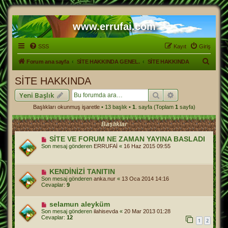
www.errufai.com
SSS
Kayıt
Giriş
A
Forum ana sayfa
SİTE HAKKINDA GENEL.
SİTE HAKKINDA
r
SİTE HAKKINDA
a
Ara
Gelişmiş arama
Yeni Başlık
Başlıkları okunmuş işaretle
• 13 başlık •
1
. sayfa (Toplam
1
sayfa)
Başlıklar
SİTE VE FORUM NE ZAMAN YAYINA BASLADI
Son mesaj gönderen
ERRUFAİ
«
16 Haz 2015 09:55
KENDİNİZİ TANITIN
Son mesaj gönderen
anka.nur
«
13 Oca 2014 14:16
Cevaplar:
9
selamun aleyküm
Son mesaj gönderen
ilahisevda
«
20 Mar 2013 01:28
Cevaplar:
12
1
2