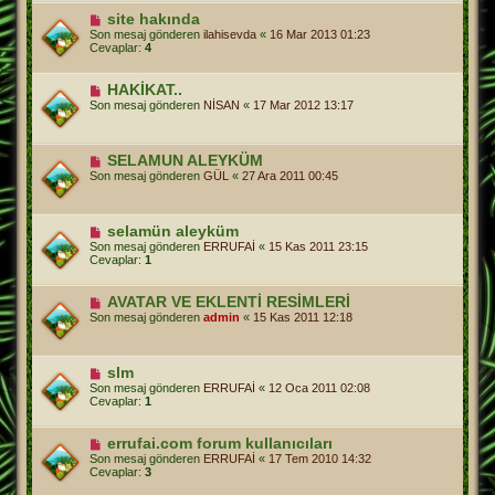
site hakında
Son mesaj gönderen
ilahisevda
«
16 Mar 2013 01:23
Cevaplar:
4
HAKİKAT..
Son mesaj gönderen
NİSAN
«
17 Mar 2012 13:17
SELAMUN ALEYKÜM
Son mesaj gönderen
GÜL
«
27 Ara 2011 00:45
selamün aleyküm
Son mesaj gönderen
ERRUFAİ
«
15 Kas 2011 23:15
Cevaplar:
1
AVATAR VE EKLENTİ RESİMLERİ
Son mesaj gönderen
admin
«
15 Kas 2011 12:18
slm
Son mesaj gönderen
ERRUFAİ
«
12 Oca 2011 02:08
Cevaplar:
1
errufai.com forum kullanıcıları
Son mesaj gönderen
ERRUFAİ
«
17 Tem 2010 14:32
Cevaplar:
3