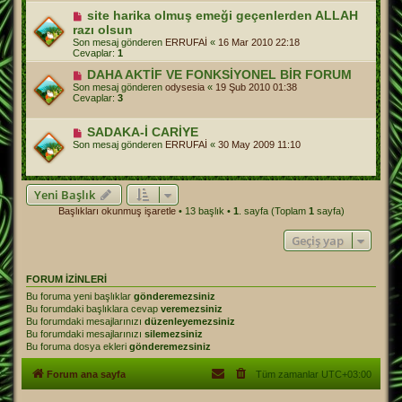
site harika olmuş emeği geçenlerden ALLAH
razı olsun
Son mesaj gönderen
ERRUFAİ
«
16 Mar 2010 22:18
Cevaplar:
1
DAHA AKTİF VE FONKSİYONEL BİR FORUM
Son mesaj gönderen
odysesia
«
19 Şub 2010 01:38
Cevaplar:
3
SADAKA-İ CARİYE
Son mesaj gönderen
ERRUFAİ
«
30 May 2009 11:10
Yeni Başlık
Başlıkları okunmuş işaretle
• 13 başlık •
1
. sayfa (Toplam
1
sayfa)
Geçiş yap
FORUM IZINLERI
Bu foruma yeni başlıklar
gönderemezsiniz
Bu forumdaki başlıklara cevap
veremezsiniz
Bu forumdaki mesajlarınızı
düzenleyemezsiniz
Bu forumdaki mesajlarınızı
silemezsiniz
Bu foruma dosya ekleri
gönderemezsiniz
Forum ana sayfa
Tüm zamanlar
UTC+03:00