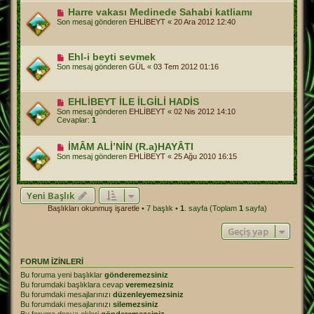
Harre vakası Medinede Sahabi katliamı
Son mesaj gönderen
EHLİBEYT
«
20 Ara 2012 12:40
Ehl-i beyti sevmek
Son mesaj gönderen
GÜL
«
03 Tem 2012 01:16
EHLİBEYT İLE İLGİLİ HADİS
Son mesaj gönderen
EHLİBEYT
«
02 Nis 2012 14:10
Cevaplar:
1
İMÂM ALİ’NİN (R.a)HAYÂTI
Son mesaj gönderen
EHLİBEYT
«
25 Ağu 2010 16:15
Yeni Başlık
Başlıkları okunmuş işaretle
• 7 başlık •
1
. sayfa (Toplam
1
sayfa)
Geçiş yap
FORUM IZINLERI
Bu foruma yeni başlıklar
gönderemezsiniz
Bu forumdaki başlıklara cevap
veremezsiniz
Bu forumdaki mesajlarınızı
düzenleyemezsiniz
Bu forumdaki mesajlarınızı
silemezsiniz