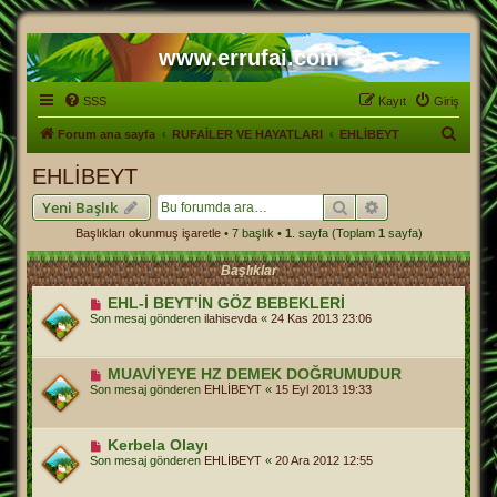
www.errufai.com
SSS
Kayıt
Giriş
A
Forum ana sayfa
RUFAİLER VE HAYATLARI
EHLİBEYT
r
EHLİBEYT
a
Ara
Gelişmiş arama
Yeni Başlık
Başlıkları okunmuş işaretle
• 7 başlık •
1
. sayfa (Toplam
1
sayfa)
Başlıklar
EHL-İ BEYT'İN GÖZ BEBEKLERİ
Son mesaj gönderen
ilahisevda
«
24 Kas 2013 23:06
MUAVİYEYE HZ DEMEK DOĞRUMUDUR
Son mesaj gönderen
EHLİBEYT
«
15 Eyl 2013 19:33
Kerbela Olayı
Son mesaj gönderen
EHLİBEYT
«
20 Ara 2012 12:55