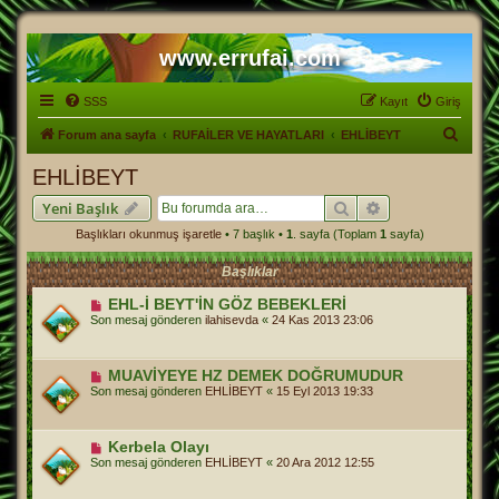
www.errufai.com
SSS
Kayıt
Giriş
A
Forum ana sayfa
RUFAİLER VE HAYATLARI
EHLİBEYT
r
EHLİBEYT
a
Ara
Gelişmiş arama
Yeni Başlık
Başlıkları okunmuş işaretle
• 7 başlık •
1
. sayfa (Toplam
1
sayfa)
Başlıklar
EHL-İ BEYT'İN GÖZ BEBEKLERİ
Son mesaj gönderen
ilahisevda
«
24 Kas 2013 23:06
MUAVİYEYE HZ DEMEK DOĞRUMUDUR
Son mesaj gönderen
EHLİBEYT
«
15 Eyl 2013 19:33
Kerbela Olayı
Son mesaj gönderen
EHLİBEYT
«
20 Ara 2012 12:55