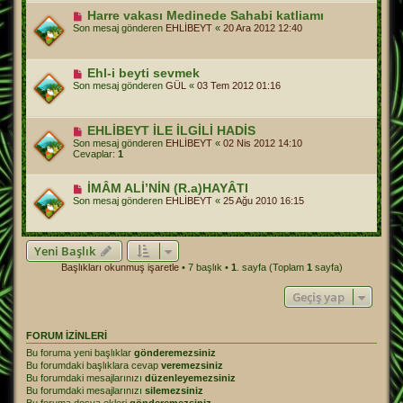
Harre vakası Medinede Sahabi katliamı
Son mesaj gönderen
EHLİBEYT
«
20 Ara 2012 12:40
Ehl-i beyti sevmek
Son mesaj gönderen
GÜL
«
03 Tem 2012 01:16
EHLİBEYT İLE İLGİLİ HADİS
Son mesaj gönderen
EHLİBEYT
«
02 Nis 2012 14:10
Cevaplar:
1
İMÂM ALİ’NİN (R.a)HAYÂTI
Son mesaj gönderen
EHLİBEYT
«
25 Ağu 2010 16:15
Yeni Başlık
Başlıkları okunmuş işaretle
• 7 başlık •
1
. sayfa (Toplam
1
sayfa)
Geçiş yap
FORUM IZINLERI
Bu foruma yeni başlıklar
gönderemezsiniz
Bu forumdaki başlıklara cevap
veremezsiniz
Bu forumdaki mesajlarınızı
düzenleyemezsiniz
Bu forumdaki mesajlarınızı
silemezsiniz