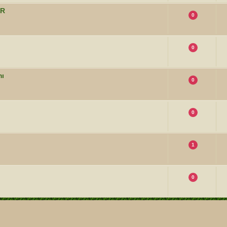
UR
0
0
mı
0
0
1
0