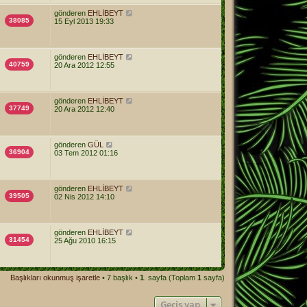
gönderen
EHLİBEYT
38085
15 Eyl 2013 19:33
gönderen
EHLİBEYT
40759
20 Ara 2012 12:55
gönderen
EHLİBEYT
37749
20 Ara 2012 12:40
gönderen
GÜL
36904
03 Tem 2012 01:16
gönderen
EHLİBEYT
39505
02 Nis 2012 14:10
gönderen
EHLİBEYT
31454
25 Ağu 2010 16:15
Başlıkları okunmuş işaretle
• 7 başlık •
1
. sayfa (Toplam
1
sayfa)
Geçiş yap