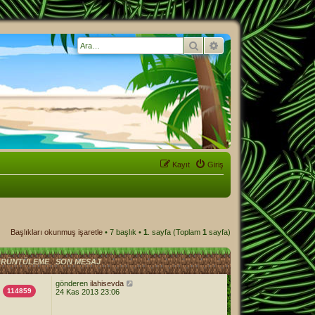
Ara
Gelişmiş arama
Kayıt
Giriş
Başlıkları okunmuş işaretle
• 7 başlık •
1
. sayfa (Toplam
1
sayfa)
RÜNTÜLEME
SON MESAJ
gönderen
ilahisevda
114859
24 Kas 2013 23:06