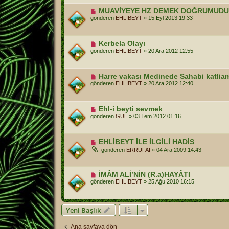
MUAVİYEYE HZ DEMEK DOĞRUMUD
gönderen
EHLİBEYT
»
15 Eyl 2013 19:33
Kerbela Olayı
gönderen
EHLİBEYT
»
20 Ara 2012 12:55
Harre vakası Medinede Sahabi katlia
gönderen
EHLİBEYT
»
20 Ara 2012 12:40
Ehl-i beyti sevmek
gönderen
GÜL
»
03 Tem 2012 01:16
EHLİBEYT İLE İLGİLİ HADİS
gönderen
ERRUFAİ
»
04 Ara 2009 14:43
İMÂM ALİ’NİN (R.a)HAYÂTI
gönderen
EHLİBEYT
»
25 Ağu 2010 16:15
Yeni Başlık
Ana sayfaya dön