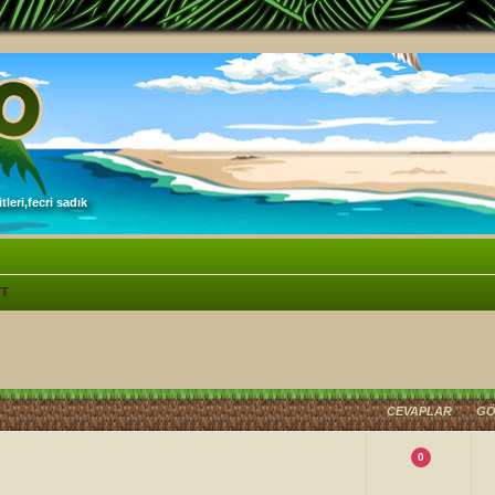
leri,fecri sadık
YT
lişmiş arama
CEVAPLAR
GÖ
0