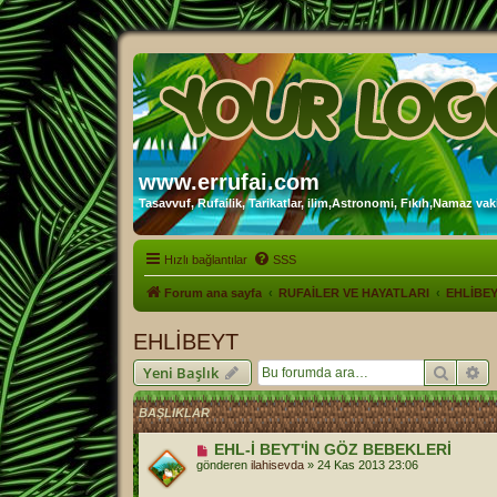
www.errufai.com
Tasavvuf, Rufailik, Tarikatlar, ilim,Astronomi, Fıkıh,Namaz vakit
Hızlı bağlantılar
SSS
Forum ana sayfa
RUFAİLER VE HAYATLARI
EHLİBE
EHLİBEYT
Ara
Ge
Yeni Başlık
BAŞLIKLAR
EHL-İ BEYT'İN GÖZ BEBEKLERİ
gönderen
ilahisevda
»
24 Kas 2013 23:06