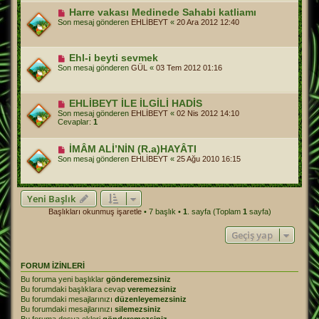
Harre vakası Medinede Sahabi katliamı
Son mesaj gönderen
EHLİBEYT
«
20 Ara 2012 12:40
Ehl-i beyti sevmek
Son mesaj gönderen
GÜL
«
03 Tem 2012 01:16
EHLİBEYT İLE İLGİLİ HADİS
Son mesaj gönderen
EHLİBEYT
«
02 Nis 2012 14:10
Cevaplar:
1
İMÂM ALİ’NİN (R.a)HAYÂTI
Son mesaj gönderen
EHLİBEYT
«
25 Ağu 2010 16:15
Yeni Başlık
Başlıkları okunmuş işaretle
• 7 başlık •
1
. sayfa (Toplam
1
sayfa)
Geçiş yap
FORUM IZINLERI
Bu foruma yeni başlıklar
gönderemezsiniz
Bu forumdaki başlıklara cevap
veremezsiniz
Bu forumdaki mesajlarınızı
düzenleyemezsiniz
Bu forumdaki mesajlarınızı
silemezsiniz