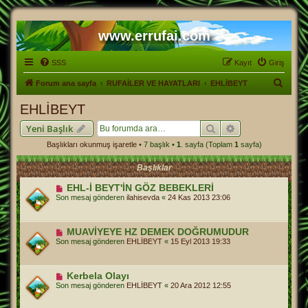
www.errufai.com
SSS
Kayıt
Giriş
A
Forum ana sayfa
RUFAİLER VE HAYATLARI
EHLİBEYT
r
EHLİBEYT
a
Ara
Gelişmiş arama
Yeni Başlık
Başlıkları okunmuş işaretle
• 7 başlık •
1
. sayfa (Toplam
1
sayfa)
Başlıklar
EHL-İ BEYT'İN GÖZ BEBEKLERİ
Son mesaj gönderen
ilahisevda
«
24 Kas 2013 23:06
MUAVİYEYE HZ DEMEK DOĞRUMUDUR
Son mesaj gönderen
EHLİBEYT
«
15 Eyl 2013 19:33
Kerbela Olayı
Son mesaj gönderen
EHLİBEYT
«
20 Ara 2012 12:55