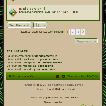
aile dersleri -6
Son mesaj gönderen
Soylu Fikir
«
25 Ara 2011 18:00
Yeni Başlık
1
2
3
Sonraki
Başlıkları okunmuş işaretle
• 55 başlık
Geçiş yap
FORUM IZINLERI
Bu foruma yeni başlıklar
gönderemezsiniz
Bu forumdaki başlıklara cevap
veremezsiniz
Bu forumdaki mesajlarınızı
düzenleyemezsiniz
Bu forumdaki mesajlarınızı
silemezsiniz
Bu foruma dosya ekleri
gönderemezsiniz
Forum ana sayfa
Tüm zamanlar
UTC+03:00
Powered by
phpBB
® Forum Software © phpBB Limited
FTH_Tropic by
FranckTH
& SpIdErPiGgY
Türkçe çeviri:
phpBB Türkiye
&
Türkiye Forum
Gizlilik
|
Koşullar