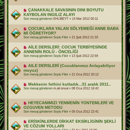
ÇANAKKALE SAVASININ DINI BOYUTU
KAYBOLAN INGILIZ ALAYI
Son mesaj gönderen
EHLİBEYT
«
14 Mar 2012 00:11
ÇOCUKLARA YALAN SÖLYEMEĞİ ANNE BABA
Mİ ÖĞRETİYOR?
Son mesaj gönderen
Soylu Fikir
«
21 Şub 2012 21:33
AİLE DERSLERİ: COCUK TERBİYESİNDE
ANNENİN ROLÜ - ÖNCELİĞİ
Son mesaj gönderen
Soylu Fikir
«
13 Şub 2012 22:59
AILE DERSLERİ (Cocuklarımızı Anlayabiliyor
muyuz)
Son mesaj gönderen
Soylu Fikir
«
21 Oca 2012 20:12
Mekkenin fethini kutladık...31 aralık 2011..
Son mesaj gönderen
m.ali ünsal
«
08 Oca 2012 16:42
HEYECANIMIZI YENMENİN YONTEMLERİ VE
OZGUVEN METODU
Son mesaj gönderen
Soylu Fikir
«
05 Oca 2012 22:41
ERİSKİNLERDE DİKKAT EKSİKLİGİNİN ŞEKLİ
VE CÖZUM YOLLARI