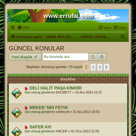
www.errufai.com
SSS
Kayıt
Giriş
A
Forum ana sayfa
GENEL PAYLAŞIM ALANI
GÜNCEL KONULAR
r
GÜNCEL KONULAR
a
Ara
Gelişmiş arama
Yeni Başlık
1
2
3
Sonraki
Başlıkları okunmuş işaretle
• 55 başlık
Başlıklar
DELİ HALİT PAŞA KİMDİR
Son mesaj gönderen
EHLİBEYT
«
10 Ara 2024 15:21
MEKKE' NIN FETHI
Son mesaj gönderen
seheryeli
«
31 Ara 2013 19:53
SAFER AYI
Son mesaj gönderen
HACER
«
01 Oca 2013 21:05