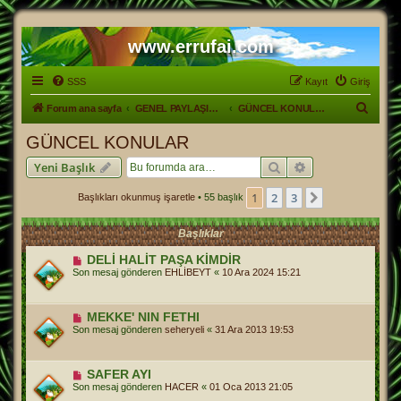
www.errufai.com
SSS
Kayıt
Giriş
A
Forum ana sayfa
GENEL PAYLAŞIM ALANI
GÜNCEL KONULAR
r
GÜNCEL KONULAR
a
Ara
Gelişmiş arama
Yeni Başlık
1
2
3
Sonraki
Başlıkları okunmuş işaretle
• 55 başlık
Başlıklar
DELİ HALİT PAŞA KİMDİR
Son mesaj gönderen
EHLİBEYT
«
10 Ara 2024 15:21
MEKKE' NIN FETHI
Son mesaj gönderen
seheryeli
«
31 Ara 2013 19:53
SAFER AYI
Son mesaj gönderen
HACER
«
01 Oca 2013 21:05