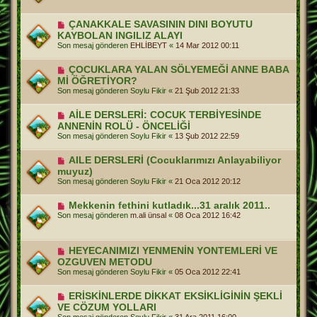
ÇANAKKALE SAVASININ DINI BOYUTU
KAYBOLAN INGILIZ ALAYI
Son mesaj gönderen
EHLİBEYT
«
14 Mar 2012 00:11
ÇOCUKLARA YALAN SÖLYEMEĞİ ANNE BABA
Mİ ÖĞRETİYOR?
Son mesaj gönderen
Soylu Fikir
«
21 Şub 2012 21:33
AİLE DERSLERİ: COCUK TERBİYESİNDE
ANNENİN ROLÜ - ÖNCELİĞİ
Son mesaj gönderen
Soylu Fikir
«
13 Şub 2012 22:59
AILE DERSLERİ (Cocuklarımızı Anlayabiliyor
muyuz)
Son mesaj gönderen
Soylu Fikir
«
21 Oca 2012 20:12
Mekkenin fethini kutladık...31 aralık 2011..
Son mesaj gönderen
m.ali ünsal
«
08 Oca 2012 16:42
HEYECANIMIZI YENMENİN YONTEMLERİ VE
OZGUVEN METODU
Son mesaj gönderen
Soylu Fikir
«
05 Oca 2012 22:41
ERİSKİNLERDE DİKKAT EKSİKLİGİNİN ŞEKLİ
VE CÖZUM YOLLARI