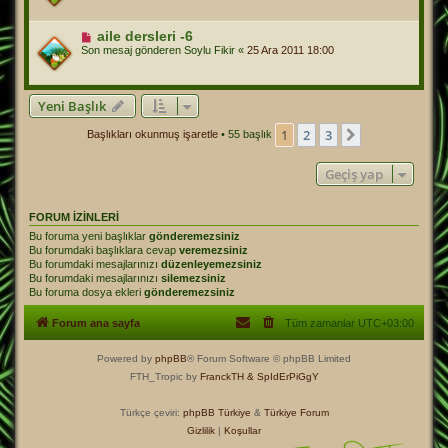
aile dersleri -6
Son mesaj gönderen
Soylu Fikir
«
25 Ara 2011 18:00
Yeni Başlık
1
2
3
Sonraki
Başlıkları okunmuş işaretle
• 55 başlık
Geçiş yap
FORUM IZINLERI
Bu foruma yeni başlıklar
gönderemezsiniz
Bu forumdaki başlıklara cevap
veremezsiniz
Bu forumdaki mesajlarınızı
düzenleyemezsiniz
Bu forumdaki mesajlarınızı
silemezsiniz
Bu foruma dosya ekleri
gönderemezsiniz
Forum ana sayfa
Tüm zamanlar
UTC+03:00
Powered by
phpBB
® Forum Software © phpBB Limited
FTH_Tropic by
FranckTH
& SpIdErPiGgY
Türkçe çeviri:
phpBB Türkiye
&
Türkiye Forum
Gizlilik
|
Koşullar