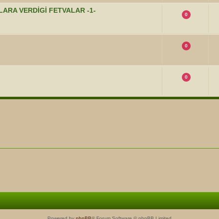
ULARA VERDİGİ FETVALAR -1-
0
0
0
Powered by
phpBB
® Forum Software © phpBB Limited