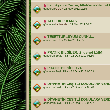
İlahi Aşk ve Cezbe, Allah’ın el-Vedûd 
gönderen
GÜL
»
25 May 2012 12:35
AFFEDİCİ OLMAK
gönderen
ilahisevda
»
22 Mar 2012 00:51
TESETTÜRLÜYÜM CÜNKÜ...
gönderen
GÜL
»
27 Ara 2011 21:55
PRATİK BİLGİLER.-2- genel kültür
gönderen
Soylu Fikir
»
22 Oca 2012 06:50
PRATİK BİLGİLER.-1-
gönderen
Soylu Fikir
»
22 Oca 2012 06:39
DİYANETİN CEŞİTLİ KONULARA VERDİ
gönderen
Soylu Fikir
»
22 Oca 2012 06:28
DİYANETİN CEŞİTLİ KONULARA VERD
gönderen
Soylu Fikir
»
22 Oca 2012 06:27