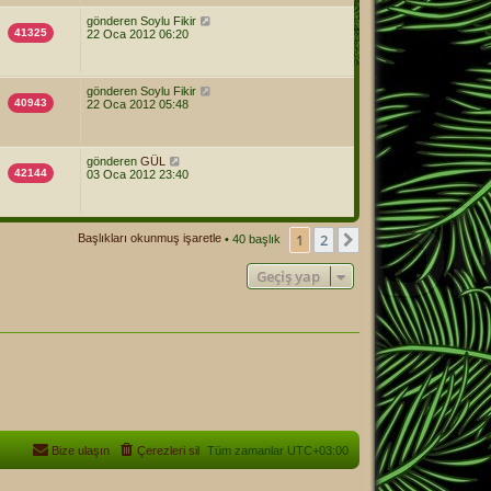
gönderen
Soylu Fikir
41325
22 Oca 2012 06:20
gönderen
Soylu Fikir
40943
22 Oca 2012 05:48
gönderen
GÜL
42144
03 Oca 2012 23:40
1
2
Sonraki
Başlıkları okunmuş işaretle
• 40 başlık
Geçiş yap
Bize ulaşın
Çerezleri sil
Tüm zamanlar
UTC+03:00