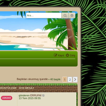
Ara
Gelişmiş arama
Kayıt
Giriş
1
2
Sonraki
Başlıkları okunmuş işaretle
• 40 başlık
RÜNTÜLEME
SON MESAJ
gönderen
ERRUFAİ
226243
13 Tem 2015 09:55