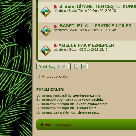
alıntıdır: DİYANETTEN CEŞİTLİ KON
gönderen
Soylu Fikir
»
22 Oca 2012 06:20
İBADETLE İLGİLİ PRATİK BİLGİLER
gönderen
Soylu Fikir
»
22 Oca 2012 05:48
AMELDE HAK MEZHEPLER
gönderen
GÜL
»
03 Oca 2012 23:40
Yeni Başlık
Ana sayfaya dön
FORUM IZINLERI
Bu foruma yeni başlıklar
gönderemezsiniz
Bu forumdaki başlıklara cevap
veremezsiniz
Bu forumdaki mesajlarınızı
düzenleyemezsiniz
Bu forumdaki mesajlarınızı
silemezsiniz
Bu foruma dosya ekleri
gönderemezsiniz
Forum ana sayfa