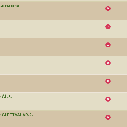
Güzel İsmi
0
2
1
0
0
Ğİ -3-
0
İĞİ FETVALAR-2-
0