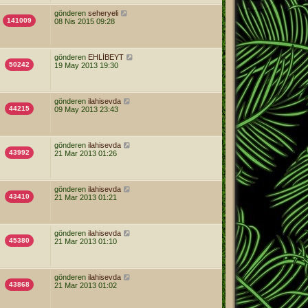
gönderen
seheryeli
141009
08 Nis 2015 09:28
gönderen
EHLİBEYT
50242
19 May 2013 19:30
gönderen
ilahisevda
44215
09 May 2013 23:43
gönderen
ilahisevda
43992
21 Mar 2013 01:26
gönderen
ilahisevda
43410
21 Mar 2013 01:21
gönderen
ilahisevda
45380
21 Mar 2013 01:10
gönderen
ilahisevda
43868
21 Mar 2013 01:02