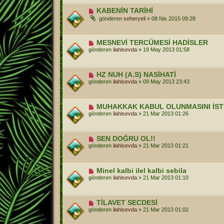
KABENİN TARİHİ
gönderen
seheryeli
»
08 Nis 2015 09:28
MESNEVİ TERCÜMESİ HADİSLER
gönderen
ilahisevda
»
19 May 2013 01:58
HZ NUH (A.S) NASİHATİ
gönderen
ilahisevda
»
09 May 2013 23:43
MUHAKKAK KABUL OLUNMASINI İSTEG
gönderen
ilahisevda
»
21 Mar 2013 01:26
SEN DOĞRU OL!!
gönderen
ilahisevda
»
21 Mar 2013 01:21
Minel kalbi ilel kalbi sebila
gönderen
ilahisevda
»
21 Mar 2013 01:10
TİLAVET SECDESİ
gönderen
ilahisevda
»
21 Mar 2013 01:02