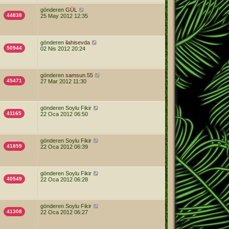
gönderen
GÜL
44838
25 May 2012 12:35
gönderen
ilahisevda
50944
02 Nis 2012 20:24
gönderen
samsun.55
45471
27 Mar 2012 11:30
gönderen
Soylu Fikir
41165
22 Oca 2012 06:50
gönderen
Soylu Fikir
41859
22 Oca 2012 06:39
gönderen
Soylu Fikir
40549
22 Oca 2012 06:28
gönderen
Soylu Fikir
41308
22 Oca 2012 06:27