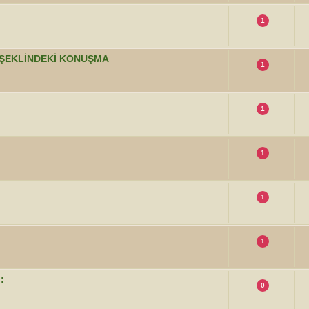
1
P ŞEKLİNDEKİ KONUŞMA
1
1
1
1
1
:
0