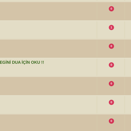
0
1
0
İNİ DUA İÇİN OKU !!
0
0
0
0