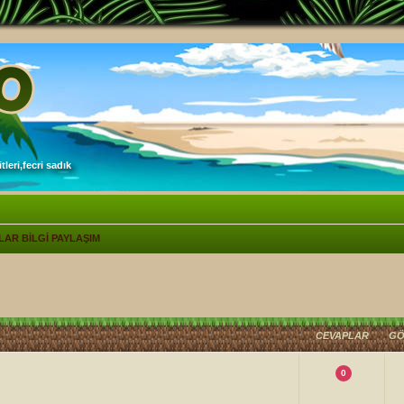
leri,fecri sadık
LAR BİLGİ PAYLAŞIM
lişmiş arama
CEVAPLAR
GÖ
0