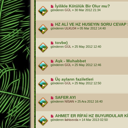
İyilikle Kötülük Bir Olur mu?
gönderen
GÜL
»
30 Mar 2012 21:34
HZ ALİ VE HZ HUSEYIN SORU CEVA
gönderen
ULKU34
»
05 Mar 2012 14:40
tovbe)
gönderen
GÜL
»
25 May 2012 12:40
Aşk - Muhabbet
gönderen
GÜL
»
25 May 2012 12:46
Üç ayların faziletleri
gönderen
GÜL
»
25 May 2012 12:50
SAFER AYI
gönderen
NİSAN
»
25 Ara 2012 16:40
AHMET ER RİFAİ HZ BUYURDULAR Kİ
gönderen
ilahisevda
»
14 Mar 2013 02:50