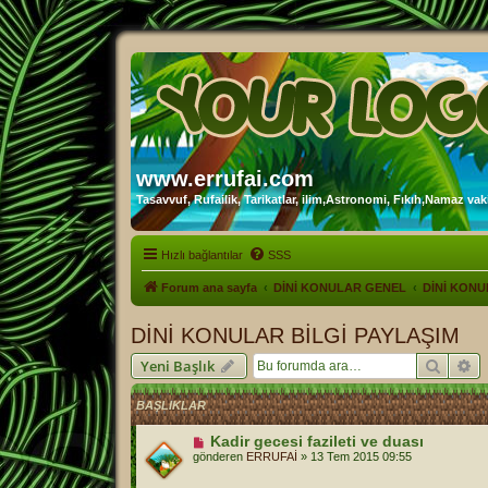
www.errufai.com
Tasavvuf, Rufailik, Tarikatlar, ilim,Astronomi, Fıkıh,Namaz vakit
Hızlı bağlantılar
SSS
Forum ana sayfa
DİNİ KONULAR GENEL
DİNİ KONU
DİNİ KONULAR BİLGİ PAYLAŞIM
Ara
Ge
Yeni Başlık
BAŞLIKLAR
Kadir gecesi fazileti ve duası
gönderen
ERRUFAİ
»
13 Tem 2015 09:55