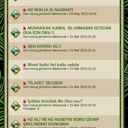
HZ NUH (A.S) NASİHATİ
Son mesaj gönderen
ilahisevda
«
09 May 2013 23:43
MUHAKKAK KABUL OLUNMASINI İSTEGİNİ
DUA İÇİN OKU !!
Son mesaj gönderen
ilahisevda
«
21 Mar 2013 01:26
SEN DOĞRU OL!!
Son mesaj gönderen
ilahisevda
«
21 Mar 2013 01:21
Minel kalbi ilel kalbi sebila
Son mesaj gönderen
ilahisevda
«
21 Mar 2013 01:10
TİLAVET SECDESİ
Son mesaj gönderen
ilahisevda
«
21 Mar 2013 01:02
İyilikle Kötülük Bir Olur mu?
Son mesaj gönderen
ilahisevda
«
15 Mar 2013 03:15
Cevaplar:
1
HZ ALİ VE HZ HUSEYIN SORU CEVAP
ŞEKLİNDEKİ KONUŞMA