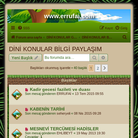
www.errufai.com
SSS
Kayıt
Giriş
A
Forum ana sayfa
DİNİ KONULAR GENEL
DİNİ KONULAR BİLGİ PAYLAŞIM
r
DİNİ KONULAR BİLGİ PAYLAŞIM
a
Ara
Gelişmiş arama
Yeni Başlık
1
2
Sonraki
Başlıkları okunmuş işaretle
• 40 başlık
Başlıklar
Kadir gecesi fazileti ve duası
Son mesaj gönderen
ERRUFAİ
«
13 Tem 2015 09:55
KABENİN TARİHİ
Son mesaj gönderen
seheryeli
«
08 Nis 2015 09:28
MESNEVİ TERCÜMESİ HADİSLER
Son mesaj gönderen
EHLİBEYT
«
19 May 2013 19:30
Cevaplar:
1