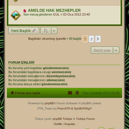
AMELDE HAK MEZHEPLER
Son mesaj gönderen
GÜL
«
03 Oca 2012 23:40
Yeni Başlık
1
2
Sonraki
Başlıkları okunmuş işaretle
• 40 başlık
Geçiş yap
FORUM IZINLERI
Bu foruma yeni başlıklar
gönderemezsiniz
Bu forumdaki başlıklara cevap
veremezsiniz
Bu forumdaki mesajlarınızı
düzenleyemezsiniz
Bu forumdaki mesajlarınızı
silemezsiniz
Bu foruma dosya ekleri
gönderemezsiniz
Forum ana sayfa
Tüm zamanlar
UTC+03:00
Powered by
phpBB
® Forum Software © phpBB Limited
FTH_Tropic by
FranckTH
& SpIdErPiGgY
Türkçe çeviri:
phpBB Türkiye
&
Türkiye Forum
Gizlilik
|
Koşullar