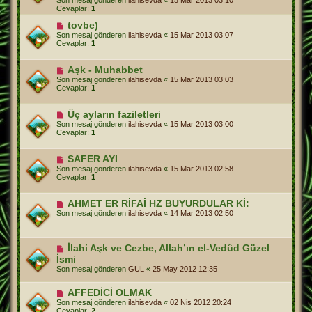
Son mesaj gönderen
ilahisevda
«
15 Mar 2013 03:10
Cevaplar:
1
tovbe)
Son mesaj gönderen
ilahisevda
«
15 Mar 2013 03:07
Cevaplar:
1
Aşk - Muhabbet
Son mesaj gönderen
ilahisevda
«
15 Mar 2013 03:03
Cevaplar:
1
Üç ayların faziletleri
Son mesaj gönderen
ilahisevda
«
15 Mar 2013 03:00
Cevaplar:
1
SAFER AYI
Son mesaj gönderen
ilahisevda
«
15 Mar 2013 02:58
Cevaplar:
1
AHMET ER RİFAİ HZ BUYURDULAR Kİ:
Son mesaj gönderen
ilahisevda
«
14 Mar 2013 02:50
İlahi Aşk ve Cezbe, Allah’ın el-Vedûd Güzel
İsmi
Son mesaj gönderen
GÜL
«
25 May 2012 12:35
AFFEDİCİ OLMAK
Son mesaj gönderen
ilahisevda
«
02 Nis 2012 20:24
Cevaplar:
2