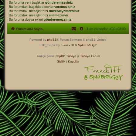
Bu foruma yeni başlıklar
gönderemezsiniz
Bu forumdaki başlıklara cevap
veremezsiniz
Bu forumdaki mesajlarınızı
düzenleyemezsiniz
Bu forumdaki mesajlarınızı
silemezsiniz
Bu foruma dosya ekleri
gönderemezsiniz
Forum ana sayfa
Tüm zamanlar
UTC+03:00
Powered by
phpBB
® Forum Software © phpBB Limited
FTH_Tropic by
FranckTH
& SpIdErPiGgY
Türkçe çeviri:
phpBB Türkiye
&
Türkiye Forum
Gizlilik
|
Koşullar