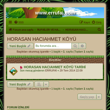
www.errufai.com
SSS
Kayıt
Giriş
A
Forum ana sayfa
RUFAİLER VE HAYATLARI
HORASAN HACIAHMET KÖYÜ
r
HORASAN HACIAHMET KÖYÜ
a
Ara
Gelişmiş arama
Yeni Başlık
Başlıkları okunmuş işaretle
• 1 başlık •
1
. sayfa (Toplam
1
sayfa)
Başlıklar
HORASAN HACIAHMET KÖYÜ TARİHİ
Son mesaj gönderen
ERRUFAİ
«
29 Tem 2014 22:09
Yeni Başlık
Başlıkları okunmuş işaretle
• 1 başlık •
1
. sayfa (Toplam
1
sayfa)
Geçiş yap
FORUM IZINLERI