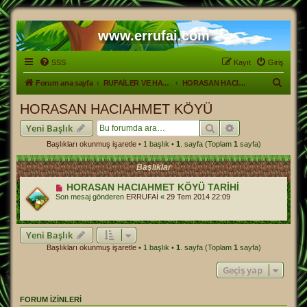
www.errufai.com
SSS
Kayıt
Giriş
A
Forum ana sayfa
RUFAİLER VE HAYATLARI
HORASAN HACIAHMET KÖYÜ
r
HORASAN HACIAHMET KÖYÜ
a
Ara
Gelişmiş arama
Yeni Başlık
Başlıkları okunmuş işaretle
• 1 başlık •
1
. sayfa (Toplam
1
sayfa)
Başlıklar
HORASAN HACIAHMET KÖYÜ TARİHİ
Son mesaj gönderen
ERRUFAİ
«
29 Tem 2014 22:09
Yeni Başlık
Başlıkları okunmuş işaretle
• 1 başlık •
1
. sayfa (Toplam
1
sayfa)
Geçiş yap
FORUM IZINLERI