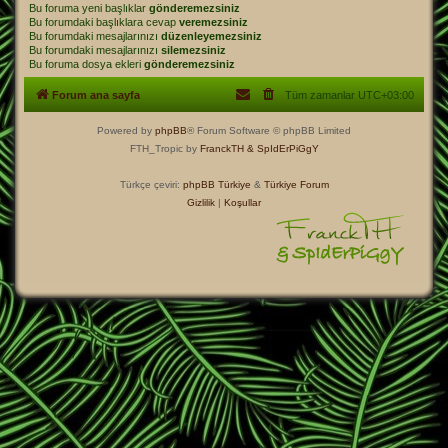
Bu foruma yeni başlıklar
gönderemezsiniz
Bu forumdaki başlıklara cevap
veremezsiniz
Bu forumdaki mesajlarınızı
düzenleyemezsiniz
Bu forumdaki mesajlarınızı
silemezsiniz
Bu foruma dosya ekleri
gönderemezsiniz
Forum ana sayfa
Tüm zamanlar
UTC+03:00
Powered by
phpBB
® Forum Software © phpBB Limited
FTH_Tropic by
FranckTH
& SpIdErPiGgY
Türkçe çeviri:
phpBB Türkiye
&
Türkiye Forum
Gizlilik
|
Koşullar