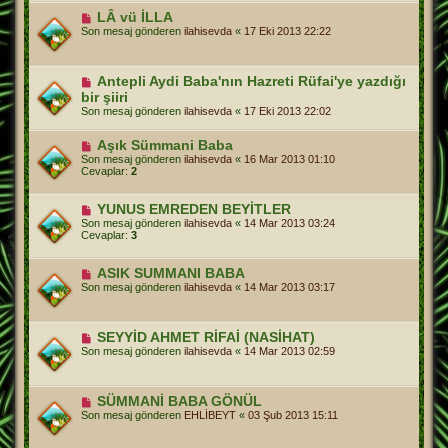
LÂ vü İLLA
Son mesaj gönderen
ilahisevda
«
17 Eki 2013 22:22
Antepli Aydi Baba'nın Hazreti Rüfai'ye yazdığı
bir şiiri
Son mesaj gönderen
ilahisevda
«
17 Eki 2013 22:02
Aşık Sümmani Baba
Son mesaj gönderen
ilahisevda
«
16 Mar 2013 01:10
Cevaplar:
2
YUNUS EMREDEN BEYİTLER
Son mesaj gönderen
ilahisevda
«
14 Mar 2013 03:24
Cevaplar:
3
ASIK SUMMANI BABA
Son mesaj gönderen
ilahisevda
«
14 Mar 2013 03:17
SEYYİD AHMET RİFAİ (NASİHAT)
Son mesaj gönderen
ilahisevda
«
14 Mar 2013 02:59
SÜMMANİ BABA GÖNÜL
Son mesaj gönderen
EHLİBEYT
«
03 Şub 2013 15:11