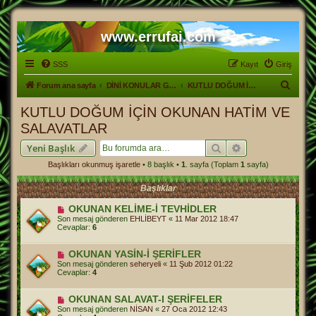
www.errufai.com
SSS
Kayıt
Giriş
A
Forum ana sayfa
DİNİ KONULAR GENEL
KUTLU DOĞUM İÇİN OKUNAN HATİM VE SALAVATLAR
r
KUTLU DOĞUM İÇİN OKUNAN HATİM VE
a
SALAVATLAR
Ara
Gelişmiş arama
Yeni Başlık
Başlıkları okunmuş işaretle
• 8 başlık •
1
. sayfa (Toplam
1
sayfa)
Başlıklar
OKUNAN KELİME-İ TEVHİDLER
Son mesaj gönderen
EHLİBEYT
«
11 Mar 2012 18:47
Cevaplar:
6
OKUNAN YASİN-İ ŞERİFLER
Son mesaj gönderen
seheryeli
«
11 Şub 2012 01:22
Cevaplar:
4
OKUNAN SALAVAT-I ŞERİFELER
Son mesaj gönderen
NİSAN
«
27 Oca 2012 12:43