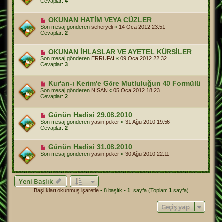
Cevaplar:
4
OKUNAN HATİM VEYA CÜZLER
Son mesaj gönderen
seheryeli
«
14 Oca 2012 23:51
Cevaplar:
2
OKUNAN İHLASLAR VE AYETEL KÜRSİLER
Son mesaj gönderen
ERRUFAİ
«
09 Oca 2012 22:32
Cevaplar:
3
Kur'an-ı Kerim'e Göre Mutluluğun 40 Formülü
Son mesaj gönderen
NİSAN
«
05 Oca 2012 18:23
Cevaplar:
2
Günün Hadisi 29.08.2010
Son mesaj gönderen
yasin.peker
«
31 Ağu 2010 19:56
Cevaplar:
2
Günün Hadisi 31.08.2010
Son mesaj gönderen
yasin.peker
«
30 Ağu 2010 22:11
Yeni Başlık
Başlıkları okunmuş işaretle
• 8 başlık •
1
. sayfa (Toplam
1
sayfa)
Geçiş yap