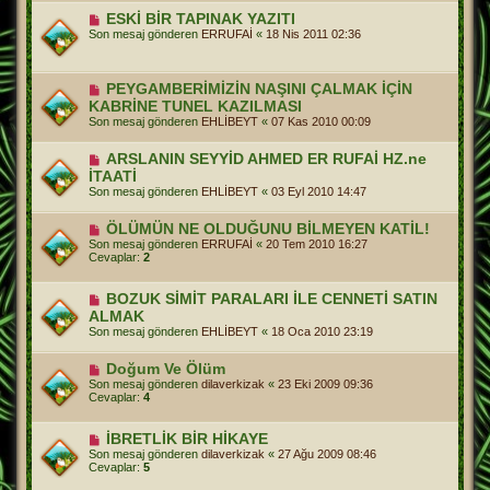
ESKİ BİR TAPINAK YAZITI
Son mesaj gönderen
ERRUFAİ
«
18 Nis 2011 02:36
PEYGAMBERİMİZİN NAŞINI ÇALMAK İÇİN
KABRİNE TUNEL KAZILMASI
Son mesaj gönderen
EHLİBEYT
«
07 Kas 2010 00:09
ARSLANIN SEYYİD AHMED ER RUFAİ HZ.ne
İTAATİ
Son mesaj gönderen
EHLİBEYT
«
03 Eyl 2010 14:47
ÖLÜMÜN NE OLDUĞUNU BİLMEYEN KATİL!
Son mesaj gönderen
ERRUFAİ
«
20 Tem 2010 16:27
Cevaplar:
2
BOZUK SİMİT PARALARI İLE CENNETİ SATIN
ALMAK
Son mesaj gönderen
EHLİBEYT
«
18 Oca 2010 23:19
Doğum Ve Ölüm
Son mesaj gönderen
dilaverkizak
«
23 Eki 2009 09:36
Cevaplar:
4
İBRETLİK BİR HİKAYE
Son mesaj gönderen
dilaverkizak
«
27 Ağu 2009 08:46
Cevaplar:
5