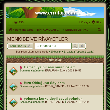
www.errufai.com
SSS
Kayıt
Giriş
A
Forum ana sayfa
DİNİ KONULAR GENEL
MENKIBE VE RİVAYETLER
r
MENKIBE VE RİVAYETLER
a
Ara
Gelişmiş arama
Yeni Başlık
Başlıkları okunmuş işaretle
• 20 başlık •
1
. sayfa (Toplam
1
sayfa)
Başlıklar
Osmanlıya bir asır süren özlem
Son mesaj gönderen
ERRUFAİ
«
31 Ara 2013 16:53
Hızır Olduğunu Söylerim
Son mesaj gönderen
BEDİR_SAMED
«
21 Ara 2013 17:00
yolumuz korku deyil sevgi yoludur.
Son mesaj gönderen
BEDİR_SAMED
«
20 Ara 2013 16:59