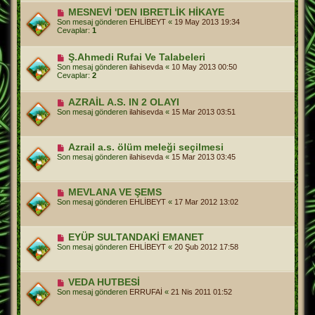
MESNEVİ 'DEN IBRETLİK HİKAYE
Son mesaj gönderen
EHLİBEYT
«
19 May 2013 19:34
Cevaplar:
1
Ş.Ahmedi Rufai Ve Talabeleri
Son mesaj gönderen
ilahisevda
«
10 May 2013 00:50
Cevaplar:
2
AZRAİL A.S. IN 2 OLAYI
Son mesaj gönderen
ilahisevda
«
15 Mar 2013 03:51
Azrail a.s. ölüm meleği seçilmesi
Son mesaj gönderen
ilahisevda
«
15 Mar 2013 03:45
MEVLANA VE ŞEMS
Son mesaj gönderen
EHLİBEYT
«
17 Mar 2012 13:02
EYÜP SULTANDAKİ EMANET
Son mesaj gönderen
EHLİBEYT
«
20 Şub 2012 17:58
VEDA HUTBESİ
Son mesaj gönderen
ERRUFAİ
«
21 Nis 2011 01:52