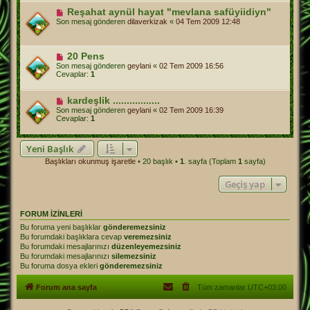
Reşahat aynül hayat "mevlana safüyiidiyn"
Son mesaj gönderen
dilaverkizak
«
04 Tem 2009 12:48
20 Pens
Son mesaj gönderen
geylani
«
02 Tem 2009 16:56
Cevaplar:
1
kardeşlik .................
Son mesaj gönderen
geylani
«
02 Tem 2009 16:39
Cevaplar:
1
Yeni Başlık
Başlıkları okunmuş işaretle
• 20 başlık •
1
. sayfa (Toplam
1
sayfa)
Geçiş yap
FORUM IZINLERI
Bu foruma yeni başlıklar
gönderemezsiniz
Bu forumdaki başlıklara cevap
veremezsiniz
Bu forumdaki mesajlarınızı
düzenleyemezsiniz
Bu forumdaki mesajlarınızı
silemezsiniz
Bu foruma dosya ekleri
gönderemezsiniz
Forum ana sayfa
Tüm zamanlar
UTC+03:00