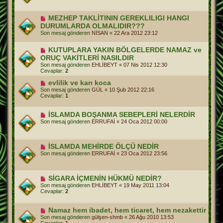
MEZHEP TAKLİTININ GEREKLILIGI HANGI
DURUMLARDA OLMALIDIR???
Son mesaj gönderen
NİSAN
«
22 Ara 2012 23:12
KUTUPLARA YAKIN BÖLGELERDE NAMAZ ve
ORUÇ VAKİTLERİ NASILDIR
Son mesaj gönderen
EHLİBEYT
«
07 Nis 2012 12:30
Cevaplar:
2
evlilik ve karı koca
Son mesaj gönderen
GÜL
«
10 Şub 2012 22:16
Cevaplar:
1
İSLAMDA BOŞANMA SEBEPLERİ NELERDİR
Son mesaj gönderen
ERRUFAİ
«
24 Oca 2012 00:00
İSLAMDA MEHİRDE ÖLÇÜ NEDİR
Son mesaj gönderen
ERRUFAİ
«
23 Oca 2012 23:56
SİGARA İÇMENİN HÜKMÜ NEDİR?
Son mesaj gönderen
EHLİBEYT
«
19 May 2011 13:04
Cevaplar:
2
Namaz hem ibadet, hem ticaret, hem nezakettir
Son mesaj gönderen
gülşen-shmb
«
26 Ağu 2010 13:53