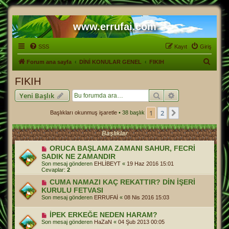
www.errufai.com
SSS
Kayıt
Giriş
A
Forum ana sayfa
DİNİ KONULAR GENEL
FIKIH
r
FIKIH
a
Ara
Gelişmiş arama
Yeni Başlık
1
2
Sonraki
Başlıkları okunmuş işaretle
• 38 başlık
Başlıklar
ORUCA BAŞLAMA ZAMANI SAHUR, FECRİ
SADIK NE ZAMANDIR
Son mesaj gönderen
EHLİBEYT
«
19 Haz 2016 15:01
Cevaplar:
2
CUMA NAMAZI KAÇ REKATTIR? DİN İŞERİ
KURULU FETVASI
Son mesaj gönderen
ERRUFAİ
«
08 Nis 2016 15:03
İPEK ERKEĞE NEDEN HARAM?
Son mesaj gönderen
HaZaN
«
04 Şub 2013 00:05