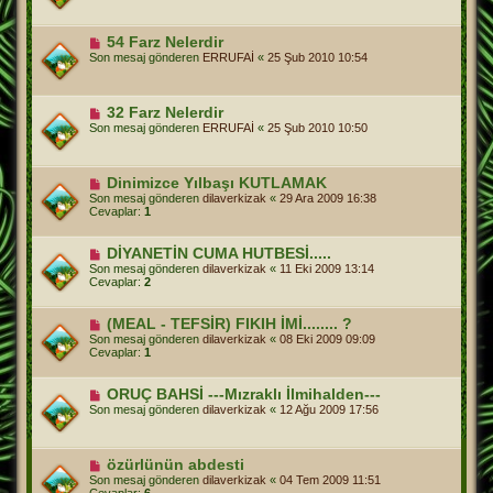
54 Farz Nelerdir
Son mesaj gönderen
ERRUFAİ
«
25 Şub 2010 10:54
32 Farz Nelerdir
Son mesaj gönderen
ERRUFAİ
«
25 Şub 2010 10:50
Dinimizce Yılbaşı KUTLAMAK
Son mesaj gönderen
dilaverkizak
«
29 Ara 2009 16:38
Cevaplar:
1
DİYANETİN CUMA HUTBESİ.....
Son mesaj gönderen
dilaverkizak
«
11 Eki 2009 13:14
Cevaplar:
2
(MEAL - TEFSİR) FIKIH İMİ........ ?
Son mesaj gönderen
dilaverkizak
«
08 Eki 2009 09:09
Cevaplar:
1
ORUÇ BAHSİ ---Mızraklı İlmihalden---
Son mesaj gönderen
dilaverkizak
«
12 Ağu 2009 17:56
özürlünün abdesti
Son mesaj gönderen
dilaverkizak
«
04 Tem 2009 11:51