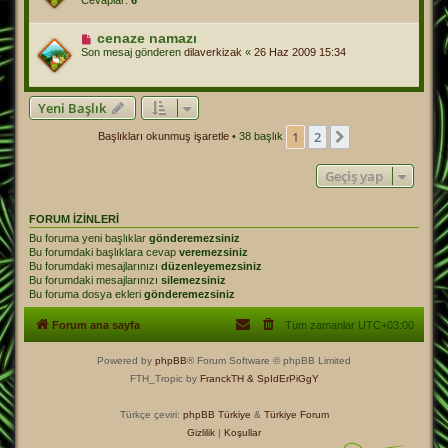
Cevaplar:
6
cenaze namazı
Son mesaj gönderen
dilaverkizak
«
26 Haz 2009 15:34
Yeni Başlık
1
2
Sonraki
Başlıkları okunmuş işaretle
• 38 başlık
Geçiş yap
FORUM IZINLERI
Bu foruma yeni başlıklar
gönderemezsiniz
Bu forumdaki başlıklara cevap
veremezsiniz
Bu forumdaki mesajlarınızı
düzenleyemezsiniz
Bu forumdaki mesajlarınızı
silemezsiniz
Bu foruma dosya ekleri
gönderemezsiniz
Forum ana sayfa
Tüm zamanlar
UTC+03:00
Powered by
phpBB
® Forum Software © phpBB Limited
FTH_Tropic by
FranckTH
& SpIdErPiGgY
Türkçe çeviri:
phpBB Türkiye
&
Türkiye Forum
Gizlilik
|
Koşullar