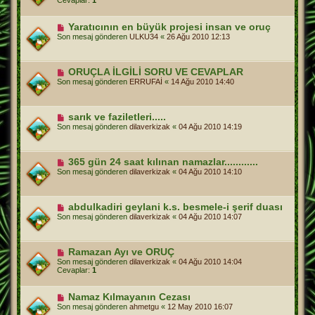
Cevaplar:
1
Yaratıcının en büyük projesi insan ve oruç
Son mesaj gönderen
ULKU34
«
26 Ağu 2010 12:13
ORUÇLA İLGİLİ SORU VE CEVAPLAR
Son mesaj gönderen
ERRUFAİ
«
14 Ağu 2010 14:40
sarık ve faziletleri.....
Son mesaj gönderen
dilaverkizak
«
04 Ağu 2010 14:19
365 gün 24 saat kılınan namazlar............
Son mesaj gönderen
dilaverkizak
«
04 Ağu 2010 14:10
abdulkadiri geylani k.s. besmele-i şerif duası
Son mesaj gönderen
dilaverkizak
«
04 Ağu 2010 14:07
Ramazan Ayı ve ORUÇ
Son mesaj gönderen
dilaverkizak
«
04 Ağu 2010 14:04
Cevaplar:
1
Namaz Kılmayanın Cezası
Son mesaj gönderen
ahmetgu
«
12 May 2010 16:07