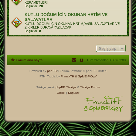
KERAMETLERİ
Başlıklar:
20
KUTLU DOĞUM İÇİN OKUNAN HATİM VE
SALAVATLAR
KUTLU DOGUM İÇİN OKUNAN HATİM,YASIN,SALAVATLAR VE
ZİKİRLER BURAYA YAZILACAK
Başlıklar:
8
Geçiş yap
Forum ana sayfa
Tüm zamanlar
UTC+03:00
Powered by
phpBB
® Forum Software © phpBB Limited
FTH_Tropic by
FranckTH
& SpIdErPiGgY
Türkçe çeviri:
phpBB Türkiye
&
Türkiye Forum
Gizlilik
|
Koşullar