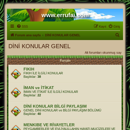
www.errufai.com
SSS
Kayıt
Giriş
A
Forum ana sayfa
DİNİ KONULAR GENEL
r
DİNİ KONULAR GENEL
a
Alt forumları okunmuş say
Forum
FIKIH
FIKIH İLE İLGİLİ KONULAR
Başlıklar:
38
İMAN ve İTİKAT
İMAN VE İTİKAT İLE İLGİLİ KONULAR
Başlıklar:
22
DİNİ KONULAR BİLGİ PAYLAŞIM
GENEL DİNİ KONULAR ve BİLGİ PAYLAŞIM BÖLÜMÜ
Başlıklar:
40
MENKIBE VE RİVAYETLER
PEYGAMBERLER VE EVLİYAULLAHIN HAYATI,MUCİZELERİ VE