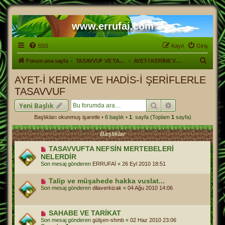
www.errufai.com
SSS
Kayıt
Giriş
A
Forum ana sayfa
TASAVVUF VE TARİKATLER
AYET-İ KERİME VE HADİS-İ ŞERİFLERLE TASAVVUF
r
AYET-İ KERİME VE HADİS-İ ŞERİFLERLE
a
TASAVVUF
Ara
Gelişmiş arama
Yeni Başlık
Başlıkları okunmuş işaretle
• 6 başlık •
1
. sayfa (Toplam
1
sayfa)
Başlıklar
TASAVVUFTA NEFSİN MERTEBELERİ
NELERDİR
Son mesaj gönderen
ERRUFAİ
«
26 Eyl 2010 18:51
Talip ve müşahede hakka vuslat...
Son mesaj gönderen
dilaverkizak
«
04 Ağu 2010 14:06
SAHABE VE TARİKAT
Son mesaj gönderen
gülşen-shmb
«
02 Haz 2010 23:06