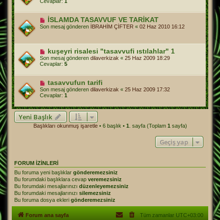
Cevaplar:
1
İSLAMDA TASAVVUF VE TARİKAT
Son mesaj gönderen
İBRAHİM ÇİFTER
«
02 Haz 2010 16:12
kuşeyri risalesi "tasavvufi ıstılahlar" 1
Son mesaj gönderen
dilaverkizak
«
25 Haz 2009 18:29
Cevaplar:
5
tasavvufun tarifi
Son mesaj gönderen
dilaverkizak
«
25 Haz 2009 17:32
Cevaplar:
1
Yeni Başlık
Başlıkları okunmuş işaretle
• 6 başlık •
1
. sayfa (Toplam
1
sayfa)
Geçiş yap
FORUM IZINLERI
Bu foruma yeni başlıklar
gönderemezsiniz
Bu forumdaki başlıklara cevap
veremezsiniz
Bu forumdaki mesajlarınızı
düzenleyemezsiniz
Bu forumdaki mesajlarınızı
silemezsiniz
Bu foruma dosya ekleri
gönderemezsiniz
Forum ana sayfa
Tüm zamanlar
UTC+03:00