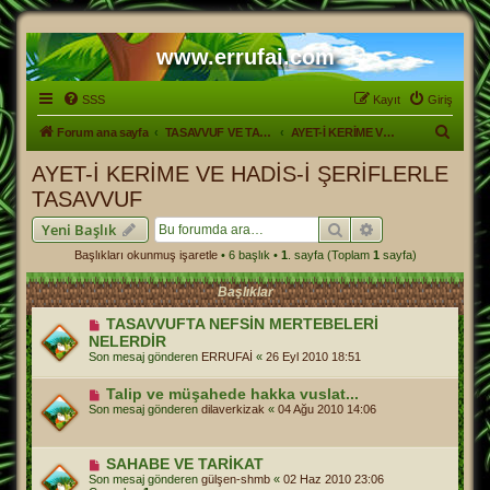
www.errufai.com
SSS
Kayıt
Giriş
A
Forum ana sayfa
TASAVVUF VE TARİKATLER
AYET-İ KERİME VE HADİS-İ ŞERİFLERLE TASAVVUF
r
AYET-İ KERİME VE HADİS-İ ŞERİFLERLE
a
TASAVVUF
Ara
Gelişmiş arama
Yeni Başlık
Başlıkları okunmuş işaretle
• 6 başlık •
1
. sayfa (Toplam
1
sayfa)
Başlıklar
TASAVVUFTA NEFSİN MERTEBELERİ
NELERDİR
Son mesaj gönderen
ERRUFAİ
«
26 Eyl 2010 18:51
Talip ve müşahede hakka vuslat...
Son mesaj gönderen
dilaverkizak
«
04 Ağu 2010 14:06
SAHABE VE TARİKAT
Son mesaj gönderen
gülşen-shmb
«
02 Haz 2010 23:06