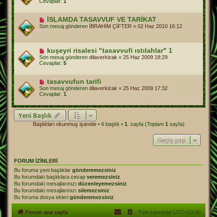
Cevaplar:
1
İSLAMDA TASAVVUF VE TARİKAT
Son mesaj gönderen
İBRAHİM ÇİFTER
«
02 Haz 2010 16:12
kuşeyri risalesi "tasavvufi ıstılahlar" 1
Son mesaj gönderen
dilaverkizak
«
25 Haz 2009 18:29
Cevaplar:
5
tasavvufun tarifi
Son mesaj gönderen
dilaverkizak
«
25 Haz 2009 17:32
Cevaplar:
1
Yeni Başlık
Başlıkları okunmuş işaretle
• 6 başlık •
1
. sayfa (Toplam
1
sayfa)
Geçiş yap
FORUM IZINLERI
Bu foruma yeni başlıklar
gönderemezsiniz
Bu forumdaki başlıklara cevap
veremezsiniz
Bu forumdaki mesajlarınızı
düzenleyemezsiniz
Bu forumdaki mesajlarınızı
silemezsiniz
Bu foruma dosya ekleri
gönderemezsiniz
Forum ana sayfa
Tüm zamanlar
UTC+03:00