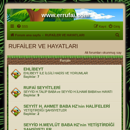
www.errufai.com
SSS
Kayıt
Giriş
A
Forum ana sayfa
RUFAİLER VE HAYATLARI
r
RUFAİLER VE HAYATLARI
a
Alt forumları okunmuş say
Forum
EHLİBEYT
EHLİBEYT İLE İLGİLİ HADİS VE YORUMLAR
Başlıklar:
7
RUFAİ SEYYİTLERİ
SEYYİD H.TALİP BABA ve SEYYİD H.İLHAMİ BABA'nın HAYATI
Başlıklar:
9
SEYYİT H. AHMET BABA HZ'nin HALİFELERİ
YETİŞTİRDİĞİ ŞAHSİYETLER
Başlıklar:
2
SEYYİD H.MEVLÜT BABA HZ'nin YETİŞTİRDİĞİ
ŞAHSİYETLER