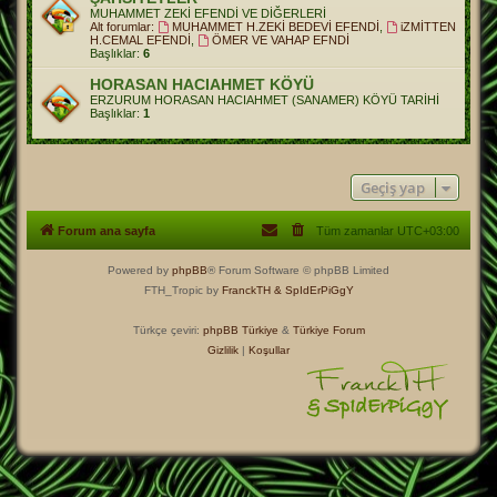
MUHAMMET ZEKİ EFENDİ VE DİĞERLERİ
Alt forumlar:
MUHAMMET H.ZEKİ BEDEVİ EFENDİ
,
iZMİTTEN
H.CEMAL EFENDİ
,
ÖMER VE VAHAP EFNDİ
Başlıklar:
6
HORASAN HACIAHMET KÖYÜ
ERZURUM HORASAN HACIAHMET (SANAMER) KÖYÜ TARİHİ
Başlıklar:
1
Geçiş yap
Forum ana sayfa
Tüm zamanlar
UTC+03:00
Powered by
phpBB
® Forum Software © phpBB Limited
FTH_Tropic by
FranckTH
& SpIdErPiGgY
Türkçe çeviri:
phpBB Türkiye
&
Türkiye Forum
Gizlilik
|
Koşullar