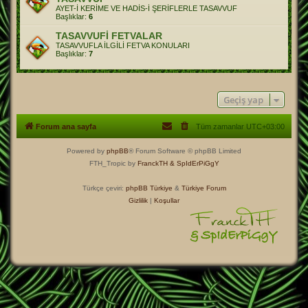
AYET-İ KERİME VE HADİS-İ ŞERİFLERLE TASAVVUF
Başlıklar:
6
TASAVVUFİ FETVALAR
TASAVVUFLA İLGİLİ FETVA KONULARI
Başlıklar:
7
Geçiş yap
Forum ana sayfa
Tüm zamanlar
UTC+03:00
Powered by
phpBB
® Forum Software © phpBB Limited
FTH_Tropic by
FranckTH
& SpIdErPiGgY
Türkçe çeviri:
phpBB Türkiye
&
Türkiye Forum
Gizlilik
|
Koşullar