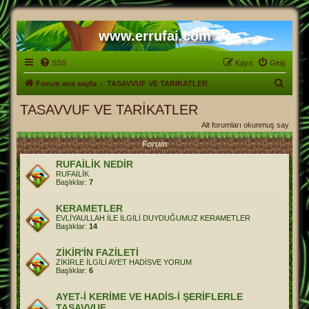
www.errufai.com
SSS
Kayıt
Giriş
A
Forum ana sayfa
TASAVVUF VE TARİKATLER
r
TASAVVUF VE TARİKATLER
a
Alt forumları okunmuş say
Forum
RUFAİLİK NEDİR
RUFAİLİK
Başlıklar:
7
KERAMETLER
EVLİYAULLAH İLE İLGİLİ DUYDUĞUMUZ KERAMETLER
Başlıklar:
14
ZİKİR'İN FAZİLETİ
ZİKİRLE İLGİLİ AYET HADİSVE YORUM
Başlıklar:
6
AYET-İ KERİME VE HADİS-İ ŞERİFLERLE
TASAVVUF