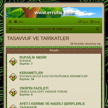
www.errufai.com
SSS
Kayıt
Giriş
A
Forum ana sayfa
TASAVVUF VE TARİKATLER
r
TASAVVUF VE TARİKATLER
a
Alt forumları okunmuş say
Forum
RUFAİLİK NEDİR
RUFAİLİK
Başlıklar:
7
KERAMETLER
EVLİYAULLAH İLE İLGİLİ DUYDUĞUMUZ KERAMETLER
Başlıklar:
14
ZİKİR'İN FAZİLETİ
ZİKİRLE İLGİLİ AYET HADİSVE YORUM
Başlıklar:
6
AYET-İ KERİME VE HADİS-İ ŞERİFLERLE
TASAVVUF