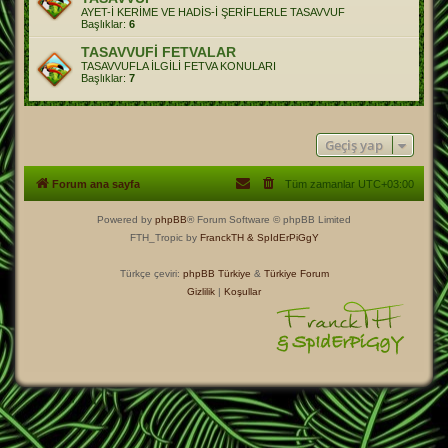
AYET-İ KERİME VE HADİS-İ ŞERİFLERLE TASAVVUF
Başlıklar:
6
TASAVVUFİ FETVALAR
TASAVVUFLA İLGİLİ FETVA KONULARI
Başlıklar:
7
Geçiş yap
Forum ana sayfa
Tüm zamanlar
UTC+03:00
Powered by
phpBB
® Forum Software © phpBB Limited
FTH_Tropic by
FranckTH
& SpIdErPiGgY
Türkçe çeviri:
phpBB Türkiye
&
Türkiye Forum
Gizlilik
|
Koşullar