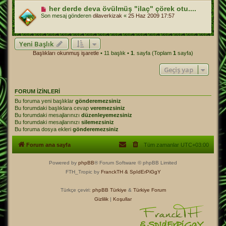
her derde deva övülmüş "ilaç" çörek otu....
Son mesaj gönderen
dilaverkizak
«
25 Haz 2009 17:57
Yeni Başlık
Başlıkları okunmuş işaretle
• 11 başlık •
1
. sayfa (Toplam
1
sayfa)
Geçiş yap
FORUM IZINLERI
Bu foruma yeni başlıklar
gönderemezsiniz
Bu forumdaki başlıklara cevap
veremezsiniz
Bu forumdaki mesajlarınızı
düzenleyemezsiniz
Bu forumdaki mesajlarınızı
silemezsiniz
Bu foruma dosya ekleri
gönderemezsiniz
Forum ana sayfa
Tüm zamanlar
UTC+03:00
Powered by
phpBB
® Forum Software © phpBB Limited
FTH_Tropic by
FranckTH
& SpIdErPiGgY
Türkçe çeviri:
phpBB Türkiye
&
Türkiye Forum
Gizlilik
|
Koşullar