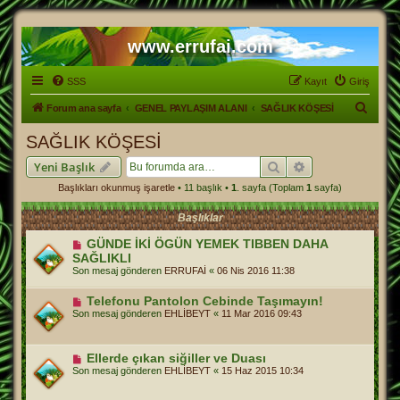
www.errufai.com
SSS
Kayıt
Giriş
A
Forum ana sayfa
GENEL PAYLAŞIM ALANI
SAĞLIK KÖŞESİ
r
SAĞLIK KÖŞESİ
a
Ara
Gelişmiş arama
Yeni Başlık
Başlıkları okunmuş işaretle
• 11 başlık •
1
. sayfa (Toplam
1
sayfa)
Başlıklar
GÜNDE İKİ ÖGÜN YEMEK TIBBEN DAHA
SAĞLIKLI
Son mesaj gönderen
ERRUFAİ
«
06 Nis 2016 11:38
Telefonu Pantolon Cebinde Taşımayın!
Son mesaj gönderen
EHLİBEYT
«
11 Mar 2016 09:43
Ellerde çıkan siğiller ve Duası
Son mesaj gönderen
EHLİBEYT
«
15 Haz 2015 10:34