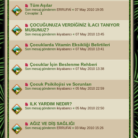
Tüm Aşılar
Son mesaj gönderen
ERRUFAİ
«
07 May 2010 19:05
Cevaplar:
1
ÇOCUĞUNUZA VERDİĞİNİZ İLACI TANIYOR
MUSUNUZ?
Son mesaj gönderen
ikiyabancı
«
07 May 2010 13:45
Çocuklarda Vitamin Eksikliği Belirtileri
Son mesaj gönderen
ikiyabancı
«
07 May 2010 13:41
Çocuklar İçin Beslenme Rehberi
Son mesaj gönderen
ikiyabancı
«
07 May 2010 13:38
Çocuk Psikilojisi ve Sorunları
Son mesaj gönderen
ikiyabancı
«
05 May 2010 22:59
ILK YARDIM NEDIR?
Son mesaj gönderen
ikiyabancı
«
05 May 2010 22:50
AĞIZ VE DİŞ SAĞLIĞI
Son mesaj gönderen
ERRUFAİ
«
03 May 2010 15:26