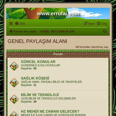
www.errufai.com
SSS
Kayıt
Giriş
A
Forum ana sayfa
GENEL PAYLAŞIM ALANI
r
GENEL PAYLAŞIM ALANI
a
Alt forumları okunmuş say
Forum
GÜNCEL KONULAR
GÜNDEMLE İLGİLİ KONULAR
Başlıklar:
55
SAĞLIK KÖŞESİ
SAĞLIK HAKK. FAYDALI BİLGİ VE TAVSİYELER
Başlıklar:
11
BİLİM VE TEKNOLOJİ
UZAY,BİLİM VE TEKNOLOJİ GELİŞMELER
Başlıklar:
26
HZ MEHDİ NE ZAMAN GELECEK?
MEHDİ İLE İLGİLİ HADİS VE GÖRÜŞLER BURAYA