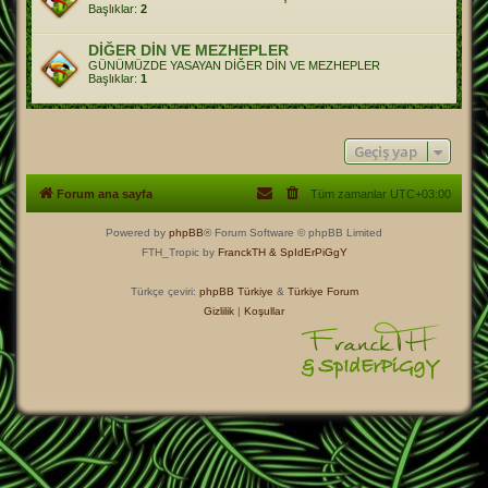
Başlıklar:
2
DİĞER DİN VE MEZHEPLER
GÜNÜMÜZDE YASAYAN DİĞER DİN VE MEZHEPLER
Başlıklar:
1
Geçiş yap
Forum ana sayfa
Tüm zamanlar
UTC+03:00
Powered by
phpBB
® Forum Software © phpBB Limited
FTH_Tropic by
FranckTH
& SpIdErPiGgY
Türkçe çeviri:
phpBB Türkiye
&
Türkiye Forum
Gizlilik
|
Koşullar