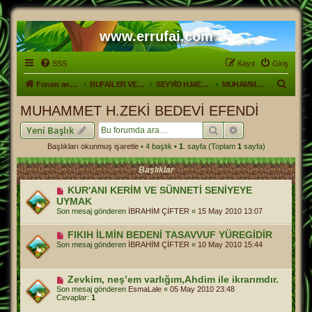
www.errufai.com
SSS
Kayıt
Giriş
A
Forum ana sayfa
RUFAİLER VE HAYATLARI
SEYYİD H.MEVLÜT BABA HZ'nin YETİŞTİRDİĞİ ŞAHSİYETLER
MUHAMMET H.ZEKİ BEDEVİ EFENDİ
r
MUHAMMET H.ZEKİ BEDEVİ EFENDİ
a
Ara
Gelişmiş arama
Yeni Başlık
Başlıkları okunmuş işaretle
• 4 başlık •
1
. sayfa (Toplam
1
sayfa)
Başlıklar
KUR'ANI KERİM VE SÜNNETİ SENİYEYE
UYMAK
Son mesaj gönderen
İBRAHİM ÇİFTER
«
15 May 2010 13:07
FIKIH İLMİN BEDENİ TASAVVUF YÜREGİDİR
Son mesaj gönderen
İBRAHİM ÇİFTER
«
10 May 2010 15:44
Zevkim, neş’em varlığım,Ahdim ile ikrarımdır.
Son mesaj gönderen
EsmaLale
«
05 May 2010 23:48
Cevaplar:
1