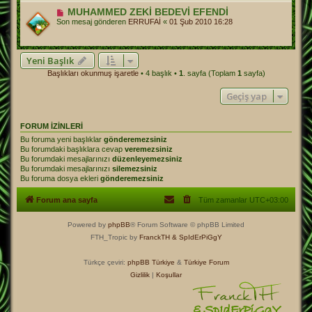
MUHAMMED ZEKİ BEDEVİ EFENDİ
Son mesaj gönderen
ERRUFAİ
«
01 Şub 2010 16:28
Yeni Başlık
Başlıkları okunmuş işaretle
• 4 başlık •
1
. sayfa (Toplam
1
sayfa)
Geçiş yap
FORUM IZINLERI
Bu foruma yeni başlıklar
gönderemezsiniz
Bu forumdaki başlıklara cevap
veremezsiniz
Bu forumdaki mesajlarınızı
düzenleyemezsiniz
Bu forumdaki mesajlarınızı
silemezsiniz
Bu foruma dosya ekleri
gönderemezsiniz
Forum ana sayfa
Tüm zamanlar
UTC+03:00
Powered by
phpBB
® Forum Software © phpBB Limited
FTH_Tropic by
FranckTH
& SpIdErPiGgY
Türkçe çeviri:
phpBB Türkiye
&
Türkiye Forum
Gizlilik
|
Koşullar