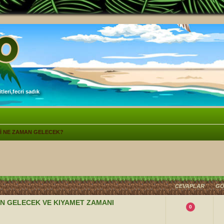
leri,fecri sadık
İ NE ZAMAN GELECEK?
lişmiş arama
CEVAPLAR
GÖ
AN GELECEK VE KIYAMET ZAMANI
0