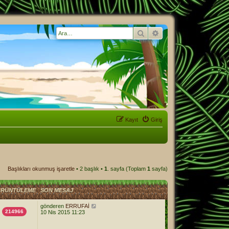
Ara
Gelişmiş arama
Kayıt
Giriş
Başlıkları okunmuş işaretle
• 2 başlık •
1
. sayfa (Toplam
1
sayfa)
RÜNTÜLEME
SON MESAJ
gönderen
ERRUFAİ
214966
10 Nis 2015 11:23