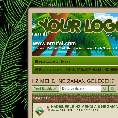
www.errufai.com
Tasavvuf, Rufailik, Tarikatlar, ilim,Astronomi, Fıkıh,Namaz vakit
Hızlı bağlantılar
SSS
Forum ana sayfa
GENEL PAYLAŞIM ALANI
HZ MEHD
HZ MEHDİ NE ZAMAN GELECEK?
Ara
Ge
Yeni Başlık
BAŞLIKLAR
HADİSLERLE HZ MEHDİ A.S NE ZAM
gönderen
ERRUFAİ
»
10 Nis 2015 11:23