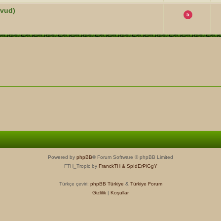
vud)
5
Powered by
phpBB
® Forum Software © phpBB Limited
FTH_Tropic by
FranckTH
& SpIdErPiGgY
Türkçe çeviri:
phpBB Türkiye
&
Türkiye Forum
Gizlilik
|
Koşullar