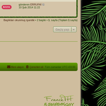
gönderen
ERRUFAİ
82151
10 Şub 2014 11:22
Başlıkları okunmuş işaretle
• 2 başlık •
1
. sayfa (Toplam
1
sayfa)
Geçiş yap
Bize ulaşın
Çerezleri sil
Tüm zamanlar
UTC+03:00