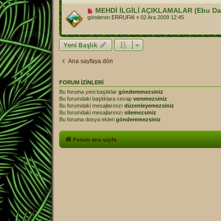
MEHDİ İLGİLİ AÇIKLAMALAR (Ebu Da
gönderen
ERRUFAİ
»
02 Ara 2009 12:45
Yeni Başlık
Ana sayfaya dön
FORUM IZINLERI
Bu foruma yeni başlıklar
gönderemezsiniz
Bu forumdaki başlıklara cevap
veremezsiniz
Bu forumdaki mesajlarınızı
düzenleyemezsiniz
Bu forumdaki mesajlarınızı
silemezsiniz
Bu foruma dosya ekleri
gönderemezsiniz
Forum ana sayfa