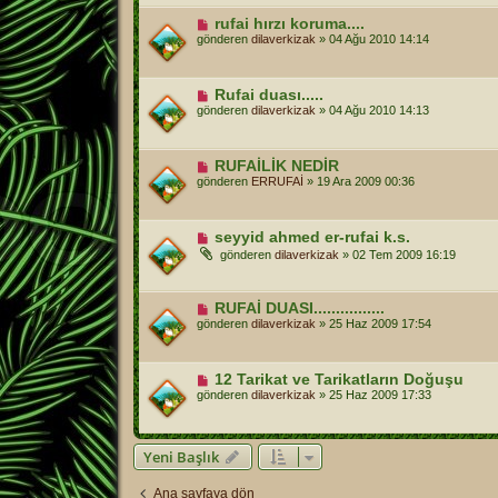
rufai hırzı koruma....
gönderen
dilaverkizak
»
04 Ağu 2010 14:14
Rufai duası.....
gönderen
dilaverkizak
»
04 Ağu 2010 14:13
RUFAİLİK NEDİR
gönderen
ERRUFAİ
»
19 Ara 2009 00:36
seyyid ahmed er-rufai k.s.
gönderen
dilaverkizak
»
02 Tem 2009 16:19
RUFAİ DUASI................
gönderen
dilaverkizak
»
25 Haz 2009 17:54
12 Tarikat ve Tarikatların Doğuşu
gönderen
dilaverkizak
»
25 Haz 2009 17:33
Yeni Başlık
Ana sayfaya dön