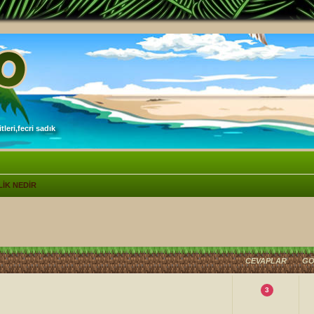
leri,fecri sadık
LİK NEDİR
lişmiş arama
CEVAPLAR
GÖ
3