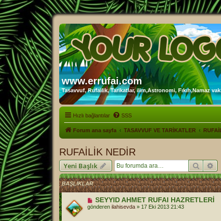
www.errufai.com
Tasavvuf, Rufailik, Tarikatlar, ilim,Astronomi, Fıkıh,Namaz vakit
Hızlı bağlantılar
SSS
Forum ana sayfa
TASAVVUF VE TARİKATLER
RUFAİ
RUFAİLİK NEDİR
Ara
Ge
Yeni Başlık
BAŞLIKLAR
SEYYID AHMET RUFAI HAZRETLERİ
gönderen
ilahisevda
»
17 Eki 2013 21:43