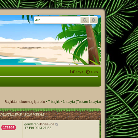
Ara
Gelişmiş arama
Kayıt
Giriş
Başlıkları okunmuş işaretle
• 7 başlık •
1
. sayfa (Toplam
1
sayfa)
RÜNTÜLEME
SON MESAJ
gönderen
ilahisevda
179204
17 Eki 2013 21:52