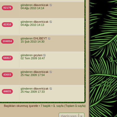
gönderen
dilaverkizak
92178
04 Ağu 2010 14:14
gönderen
dilaverkizak
41910
04 Ağu 2010 14:13
gönderen
EHLİBEYT
104834
15 Şub 2010 14:30
gönderen
geylani
66817
02 Tem 2009 16:47
gönderen
dilaverkizak
43603
25 Haz 2009 17:54
gönderen
dilaverkizak
44631
25 Haz 2009 17:33
Başlıkları okunmuş işaretle
• 7 başlık •
1
. sayfa (Toplam
1
sayfa)
Geçiş yap